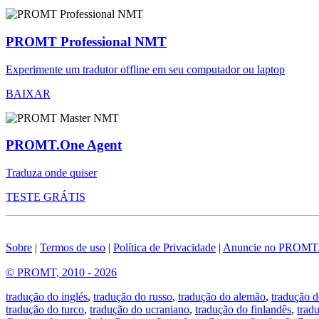
PROMT Professional NMT
Experimente um tradutor offline em seu computador ou laptop
BAIXAR
PROMT.One Agent
Traduza onde quiser
TESTE GRÁTIS
Sobre
|
Termos de uso
|
Política de Privacidade
|
Anuncie no PROMT
© PROMT, 2010 - 2026
tradução do inglés
,
tradução do russo
,
tradução do alemão
,
tradução d
tradução do turco
,
tradução do ucraniano
,
tradução do finlandês
,
trad