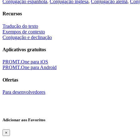
Conjugação espanhola
,
Conjugação inglesa
,
Conjugação alemã
,
Conj
Recursos
Tradução do texto
Exempos de contexto
Conjugação e declinação
Aplicativos gratuitos
PROMT.One para iOS
PROMT.One para Android
Ofertas
Para desenvolvedores
Adicionar aos Favoritos
×