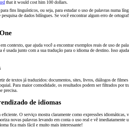
ted
that it would cost him 100 dollars.
ara fins linguísticos, ou seja, para estudar o uso de palavras numa lín
pesquisa de dados bilíngues. Se você encontrar algum erro de ortografia
.One
ontexto, que ajuda você a encontrar exemplos reais de uso de palavra
 é usada junto com a sua tradução para o idioma de destino. Isso ajuda
s
r de textos já traduzidos: documentos, sites, livros, diálogos de film
loquial. Para maior comodidade, os resultados podem ser filtrados por 
e precisa.
rendizado de idiomas
ficiente. O serviço mostra claramente como expressões idiomáticas, ve
emoriza novas palavras levando em conta o uso real e vê imediatamente 
a fica mais fácil e muito mais interessante!