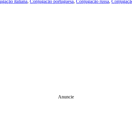
ugação italiana
,
Conjugação portuguesa
,
Conjugação russa
,
Conjugação
Anuncie