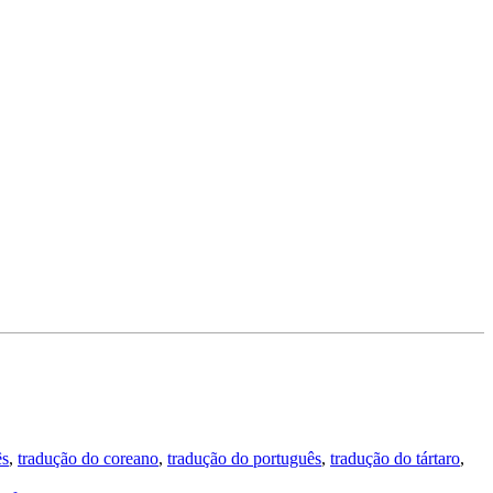
ês
,
tradução do coreano
,
tradução do português
,
tradução do tártaro
,