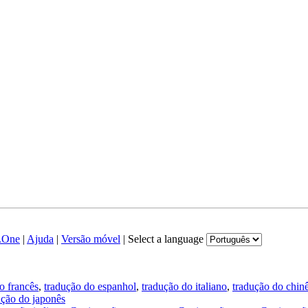
.One
|
Ajuda
|
Versão móvel
|
Select a language
o francês
,
tradução do espanhol
,
tradução do italiano
,
tradução do chin
ução do japonês