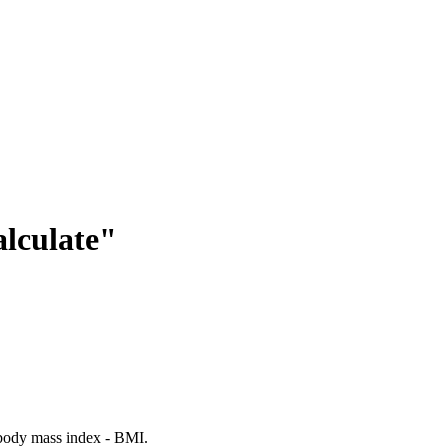
lculate"
 body mass index - BMI.