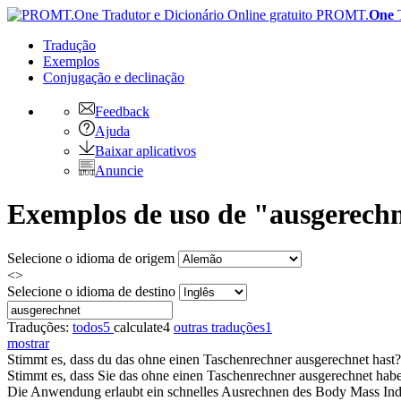
PROMT.
One
Tradução
Exemplos
Conjugação
e declinação
Feedback
Ajuda
Baixar aplicativos
Anuncie
Exemplos de uso de "ausgerech
Selecione o idioma de origem
<>
Selecione o idioma de destino
Traduções:
todos
5
calculate
4
outras traduções
1
mostrar
Stimmt es, dass du das ohne einen Taschenrechner
ausgerechnet
hast?
Stimmt es, dass Sie das ohne einen Taschenrechner
ausgerechnet
hab
Die Anwendung erlaubt ein schnelles
Ausrechnen
des Body Mass Ind