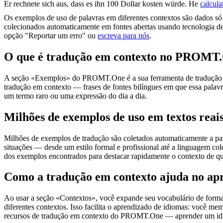
Er
rechnete sich aus
, dass es ihn 100 Dollar kosten würde.
He
calcula
Os exemplos de uso de palavras em diferentes contextos são dados só p
colecionados automaticamente em fontes abertas usando tecnologia de 
opção "Reportar um erro" ou
escreva para nós
.
O que é tradução em contexto no PROMT
A seção «Exemplos» do PROMT.One é a sua ferramenta de tradução em c
tradução em contexto — frases de fontes bilíngues em que essa palavra
um termo raro ou uma expressão do dia a dia.
Milhões de exemplos de uso em textos reai
Milhões de exemplos de tradução são coletados automaticamente a parti
situações — desde um estilo formal e profissional até a linguagem co
dos exemplos encontrados para destacar rapidamente o contexto de qu
Como a tradução em contexto ajuda no ap
Ao usar a seção «Contextos», você expande seu vocabulário de forma e
diferentes contextos. Isso facilita o aprendizado de idiomas: você m
recursos de tradução em contexto do PROMT.One — aprender um idiom