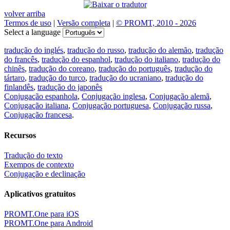
volver arriba
Termos de uso
|
Versão completa
|
© PROMT, 2010 - 2026
Select a language
tradução do inglés
,
tradução do russo
,
tradução do alemão
,
tradução
do francês
,
tradução do espanhol
,
tradução do italiano
,
tradução do
chinês
,
tradução do coreano
,
tradução do português
,
tradução do
tártaro
,
tradução do turco
,
tradução do ucraniano
,
tradução do
finlandês
,
tradução do japonês
Conjugação espanhola
,
Conjugação inglesa
,
Conjugação alemã
,
Conjugação italiana
,
Conjugação portuguesa
,
Conjugação russa
,
Conjugação francesa
.
Recursos
Tradução do texto
Exempos de contexto
Conjugação e declinação
Aplicativos gratuitos
PROMT.One para iOS
PROMT.One para Android