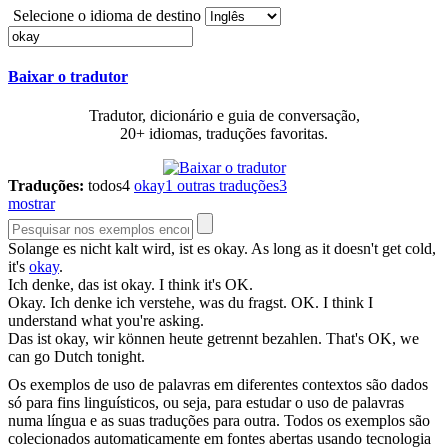
Selecione o idioma de destino
Baixar o tradutor
Tradutor, dicionário e guia de conversação,
20+ idiomas, traduções favoritas.
Traduções:
todos
4
okay
1
outras traduções
3
mostrar
Solange es nicht kalt wird, ist es
okay
.
As long as it doesn't get cold,
it's
okay
.
Ich denke, das ist
okay
.
I think it's OK.
Okay
. Ich denke ich verstehe, was du fragst.
OK. I think I
understand what you're asking.
Das ist
okay
, wir können heute getrennt bezahlen.
That's OK, we
can go Dutch tonight.
Os exemplos de uso de palavras em diferentes contextos são dados
só para fins linguísticos, ou seja, para estudar o uso de palavras
numa língua e as suas traduções para outra. Todos os exemplos são
colecionados automaticamente em fontes abertas usando tecnologia