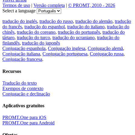
Termos de uso
|
Versão completa
|
© PROMT, 2010 - 2026
Select a language
tradução do inglés
,
tradução do russo
,
tradução do alemão
,
tradução
do francês
,
tradução do espanhol
,
tradução do italiano
,
tradução do
chinês
,
tradução do coreano
,
tradução do português
,
tradução do
tártaro
,
tradução do turco
,
tradução do ucraniano
,
tradução do
finlandês
,
tradução do japonês
Conjugação espanhola
,
Conjugação inglesa
,
Conjugação alemã
,
Conjugação italiana
,
Conjugação portuguesa
,
Conjugação russa
,
Conjugação francesa
.
Recursos
Tradução do texto
Exempos de contexto
Conjugação e declinação
Aplicativos gratuitos
PROMT.One para iOS
PROMT.One para Android
Ofertas