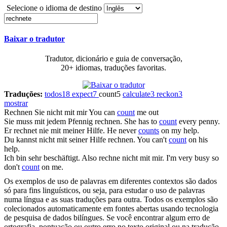
Selecione o idioma de destino
Baixar o tradutor
Tradutor, dicionário e guia de conversação,
20+ idiomas, traduções favoritas.
Traduções:
todos
18
expect
7
count
5
calculate
3
reckon
3
mostrar
Rechnen
Sie nicht mit mir
You can
count
me out
Sie muss mit jedem Pfennig
rechnen
.
She has to
count
every penny.
Er
rechnet
nie mit meiner Hilfe.
He never
counts
on my help.
Du kannst nicht mit seiner Hilfe
rechnen
.
You can't
count
on his
help.
Ich bin sehr beschäftigt. Also
rechne
nicht mit mir.
I'm very busy so
don't
count
on me.
Os exemplos de uso de palavras em diferentes contextos são dados
só para fins linguísticos, ou seja, para estudar o uso de palavras
numa língua e as suas traduções para outra. Todos os exemplos são
colecionados automaticamente em fontes abertas usando tecnologia
de pesquisa de dados bilíngues. Se você encontrar algum erro de
ortografia, pontuação ou outro erro no texto original ou na tradução,