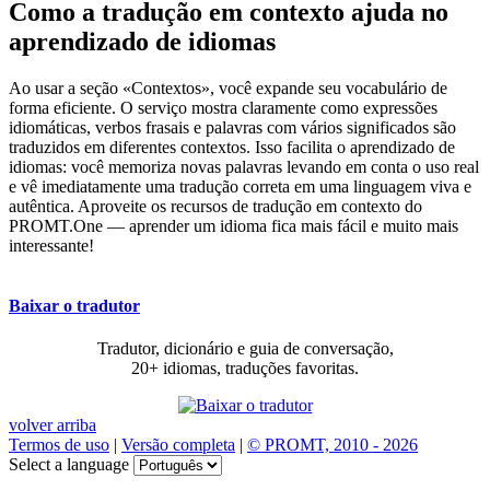
Como a tradução em contexto ajuda no
aprendizado de idiomas
Ao usar a seção «Contextos», você expande seu vocabulário de
forma eficiente. O serviço mostra claramente como expressões
idiomáticas, verbos frasais e palavras com vários significados são
traduzidos em diferentes contextos. Isso facilita o aprendizado de
idiomas: você memoriza novas palavras levando em conta o uso real
e vê imediatamente uma tradução correta em uma linguagem viva e
autêntica. Aproveite os recursos de tradução em contexto do
PROMT.One — aprender um idioma fica mais fácil e muito mais
interessante!
Baixar o tradutor
Tradutor, dicionário e guia de conversação,
20+ idiomas, traduções favoritas.
volver arriba
Termos de uso
|
Versão completa
|
© PROMT, 2010 - 2026
Select a language