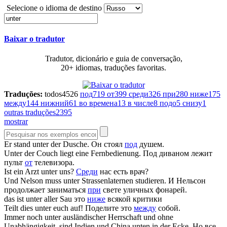
Selecione o idioma de destino
Baixar o tradutor
Tradutor, dicionário e guia de conversação,
20+ idiomas, traduções favoritas.
Traduções:
todos
4526
под
719
от
399
среди
326
при
280
ниже
175
между
144
нижний
61
во времена
13
в числе
8
подо
5
снизу
1
outras traduções
2395
mostrar
Er stand
unter
der Dusche.
Он стоял
под
душем.
Unter
der Couch liegt eine Fernbedienung.
Под диваном лежит
пульт
от
телевизора.
Ist ein Arzt
unter
uns?
Среди
нас есть врач?
Und Nelson muss
unter
Strassenlaternen studieren.
И Нельсон
продолжает заниматься
при
свете уличных фонарей.
das ist
unter
aller Sau
это
ниже
всякой критики
Teilt dies
unter
euch auf!
Поделите это
между
собой.
Immer noch
unter
ausländischer Herrschaft und ohne
Unabhängigkeit, sind Indien und China unten in der Ecke.
Но все