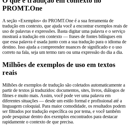
O que é tradução em contexto no
PROMT.One
A seção «Exemplos» do PROMT.One é a sua ferramenta de
tradução em contexto, que ajuda você a encontrar exemplos reais de
uso de palavras e expressões. Basta digitar uma palavra e o serviço
mostrará a tradução em contexto — frases de fontes bilíngues em
que essa palavra é usada junto com a sua tradução para o idioma de
destino. Isso ajuda a compreender nuances de significado e o uso
correto na fala, seja um termo raro ou uma expressão do dia a dia.
Milhões de exemplos de uso em textos
reais
Milhões de exemplos de tradução são coletados automaticamente a
partir de textos já traduzidos: documentos, sites, livros, diálogos de
filmes e muito mais. Assim, você pode ver uma palavra em
diferentes situações — desde um estilo formal e profissional até a
linguagem coloquial. Para maior comodidade, os resultados podem
ser filtrados por tradução específica ou por tema, e você também
pode pesquisar dentro dos exemplos encontrados para destacar
rapidamente o contexto de que precisa.