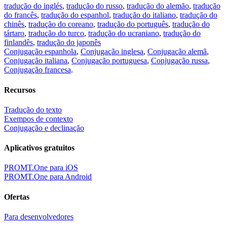
tradução do inglés
,
tradução do russo
,
tradução do alemão
,
tradução
do francês
,
tradução do espanhol
,
tradução do italiano
,
tradução do
chinês
,
tradução do coreano
,
tradução do português
,
tradução do
tártaro
,
tradução do turco
,
tradução do ucraniano
,
tradução do
finlandês
,
tradução do japonês
Conjugação espanhola
,
Conjugação inglesa
,
Conjugação alemã
,
Conjugação italiana
,
Conjugação portuguesa
,
Conjugação russa
,
Conjugação francesa
.
Recursos
Tradução do texto
Exempos de contexto
Conjugação e declinação
Aplicativos gratuitos
PROMT.One para iOS
PROMT.One para Android
Ofertas
Para desenvolvedores