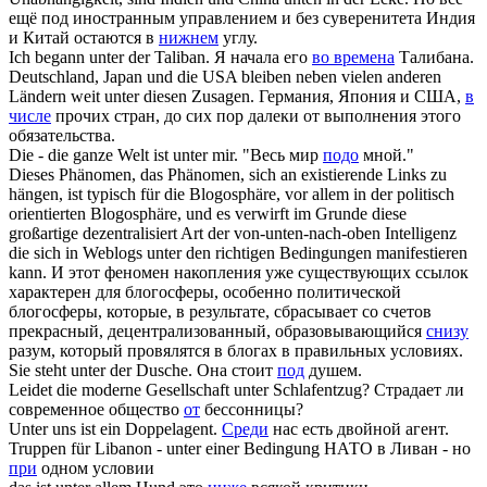
ещё под иностранным управлением и без суверенитета Индия
и Китай остаются в
нижнем
углу.
Ich begann
unter
der Taliban.
Я начала его
во времена
Талибана.
Deutschland, Japan und die USA bleiben neben vielen anderen
Ländern weit
unter
diesen Zusagen.
Германия, Япония и США,
в
числе
прочих стран, до сих пор далеки от выполнения этого
обязательства.
Die - die ganze Welt ist
unter
mir.
"Весь мир
подо
мной."
Dieses Phänomen, das Phänomen, sich an existierende Links zu
hängen, ist typisch für die Blogosphäre, vor allem in der politisch
orientierten Blogosphäre, und es verwirft im Grunde diese
großartige dezentralisiert Art der von-unten-nach-oben Intelligenz
die sich in Weblogs
unter
den richtigen Bedingungen manifestieren
kann.
И этот феномен накопления уже существующих ссылок
характерен для блогосферы, особенно политической
блогосферы, которые, в результате, сбрасывает со счетов
прекрасный, децентрализованный, образовывающийся
снизу
разум, который провялятся в блогах в правильных условиях.
Sie steht
unter
der Dusche.
Она стоит
под
душем.
Leidet die moderne Gesellschaft
unter
Schlafentzug?
Страдает ли
современное общество
от
бессонницы?
Unter
uns ist ein Doppelagent.
Среди
нас есть двойной агент.
Truppen für Libanon -
unter
einer Bedingung
НАТО в Ливан - но
при
одном условии