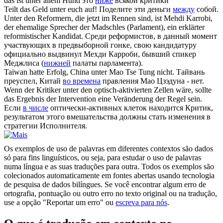
das ist
unter
allem Hund
это
ниже
всякой критики
Teilt das Geld
unter
euch auf!
Поделите эти деньги
между
собой.
Unter
den Reformern, die jetzt im Rennen sind, ist Mehdi Karrobi,
der ehemalige Sprecher der Madschles (Parlament), ein erklärter
reformistischer Kandidat.
Среди реформистов, в данный момент
участвующих в предвыборной гонке, свою кандидатуру
официально выдвинул Мехди Карроби, бывший спикер
Меджлиса (
нижней
палаты парламента).
Taiwan hatte Erfolg, China
unter
Mao Tse Tung nicht.
Тайвань
преуспел, Китай
во времена
правления Мао Цзэдуна - нет.
Wenn der Kritiker
unter
den optisch-aktivierten Zellen wäre, sollte
das Ergebnis der Intervention eine Veränderung der Regel sein.
Если
в числе
оптически-активных клеток находится Критик,
результатом этого вмешательства должны стать изменения в
стратегии Исполнителя.
Os exemplos de uso de palavras em diferentes contextos são dados
só para fins linguísticos, ou seja, para estudar o uso de palavras
numa língua e as suas traduções para outra. Todos os exemplos são
colecionados automaticamente em fontes abertas usando tecnologia
de pesquisa de dados bilíngues. Se você encontrar algum erro de
ortografia, pontuação ou outro erro no texto original ou na tradução,
use a opção "Reportar um erro" ou
escreva para nós
.