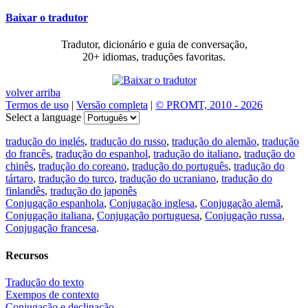
Baixar o tradutor
Tradutor, dicionário e guia de conversação,
20+ idiomas, traduções favoritas.
volver arriba
Termos de uso
|
Versão completa
|
© PROMT, 2010 - 2026
Select a language
tradução do inglés
,
tradução do russo
,
tradução do alemão
,
tradução
do francês
,
tradução do espanhol
,
tradução do italiano
,
tradução do
chinês
,
tradução do coreano
,
tradução do português
,
tradução do
tártaro
,
tradução do turco
,
tradução do ucraniano
,
tradução do
finlandês
,
tradução do japonês
Conjugação espanhola
,
Conjugação inglesa
,
Conjugação alemã
,
Conjugação italiana
,
Conjugação portuguesa
,
Conjugação russa
,
Conjugação francesa
.
Recursos
Tradução do texto
Exempos de contexto
Conjugação e declinação