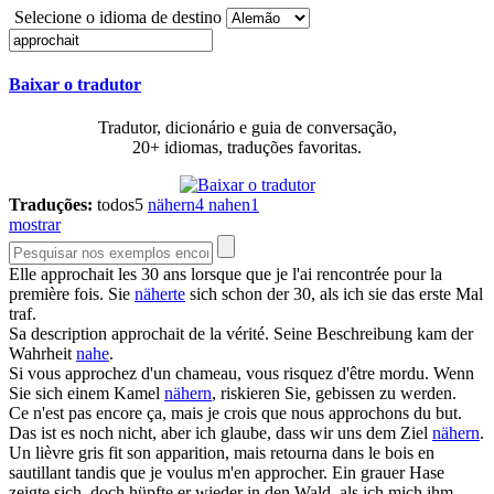
Selecione o idioma de destino
Baixar o tradutor
Tradutor, dicionário e guia de conversação,
20+ idiomas, traduções favoritas.
Traduções:
todos
5
nähern
4
nahen
1
mostrar
Elle
approchait
les 30 ans lorsque que je l'ai rencontrée pour la
première fois.
Sie
näherte
sich schon der 30, als ich sie das erste Mal
traf.
Sa description
approchait
de la vérité.
Seine Beschreibung kam der
Wahrheit
nahe
.
Si vous
approchez
d'un chameau, vous risquez d'être mordu.
Wenn
Sie sich einem Kamel
nähern
, riskieren Sie, gebissen zu werden.
Ce n'est pas encore ça, mais je crois que nous
approchons
du but.
Das ist es noch nicht, aber ich glaube, dass wir uns dem Ziel
nähern
.
Un lièvre gris fit son apparition, mais retourna dans le bois en
sautillant tandis que je voulus m'en
approcher
.
Ein grauer Hase
zeigte sich, doch hüpfte er wieder in den Wald, als ich mich ihm