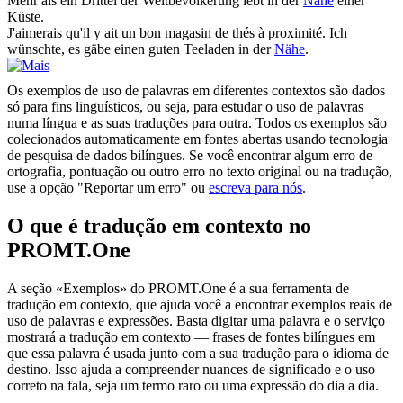
Mehr als ein Drittel der Weltbevölkerung lebt in der
Nähe
einer
Küste.
J'aimerais qu'il y ait un bon magasin de thés à
proximité
.
Ich
wünschte, es gäbe einen guten Teeladen in der
Nähe
.
Os exemplos de uso de palavras em diferentes contextos são dados
só para fins linguísticos, ou seja, para estudar o uso de palavras
numa língua e as suas traduções para outra. Todos os exemplos são
colecionados automaticamente em fontes abertas usando tecnologia
de pesquisa de dados bilíngues. Se você encontrar algum erro de
ortografia, pontuação ou outro erro no texto original ou na tradução,
use a opção "Reportar um erro" ou
escreva para nós
.
O que é tradução em contexto no
PROMT.One
A seção «Exemplos» do PROMT.One é a sua ferramenta de
tradução em contexto, que ajuda você a encontrar exemplos reais de
uso de palavras e expressões. Basta digitar uma palavra e o serviço
mostrará a tradução em contexto — frases de fontes bilíngues em
que essa palavra é usada junto com a sua tradução para o idioma de
destino. Isso ajuda a compreender nuances de significado e o uso
correto na fala, seja um termo raro ou uma expressão do dia a dia.