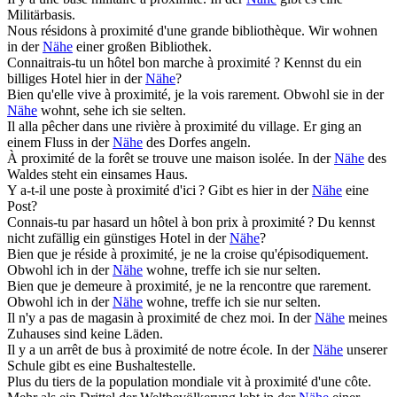
Militärbasis.
Nous résidons à
proximité
d'une grande bibliothèque.
Wir wohnen
in der
Nähe
einer großen Bibliothek.
Connaitrais-tu un hôtel bon marche à
proximité
?
Kennst du ein
billiges Hotel hier in der
Nähe
?
Bien qu'elle vive à
proximité
, je la vois rarement.
Obwohl sie in der
Nähe
wohnt, sehe ich sie selten.
Il alla pêcher dans une rivière à
proximité
du village.
Er ging an
einem Fluss in der
Nähe
des Dorfes angeln.
À
proximité
de la forêt se trouve une maison isolée.
In der
Nähe
des
Waldes steht ein einsames Haus.
Y a-t-il une poste à
proximité
d'ici ?
Gibt es hier in der
Nähe
eine
Post?
Connais-tu par hasard un hôtel à bon prix à
proximité
?
Du kennst
nicht zufällig ein günstiges Hotel in der
Nähe
?
Bien que je réside à
proximité
, je ne la croise qu'épisodiquement.
Obwohl ich in der
Nähe
wohne, treffe ich sie nur selten.
Bien que je demeure à
proximité
, je ne la rencontre que rarement.
Obwohl ich in der
Nähe
wohne, treffe ich sie nur selten.
Il n'y a pas de magasin à
proximité
de chez moi.
In der
Nähe
meines
Zuhauses sind keine Läden.
Il y a un arrêt de bus à
proximité
de notre école.
In der
Nähe
unserer
Schule gibt es eine Bushaltestelle.
Plus du tiers de la population mondiale vit à
proximité
d'une côte.