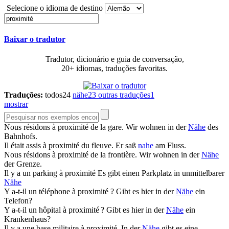
Selecione o idioma de destino
Baixar o tradutor
Tradutor, dicionário e guia de conversação,
20+ idiomas, traduções favoritas.
Traduções:
todos
24
nähe
23
outras traduções
1
mostrar
Nous résidons à
proximité
de la gare.
Wir wohnen in der
Nähe
des
Bahnhofs.
Il était assis à
proximité
du fleuve.
Er saß
nahe
am Fluss.
Nous résidons à
proximité
de la frontière.
Wir wohnen in der
Nähe
der Grenze.
Il y a un parking à
proximité
Es gibt einen Parkplatz in unmittelbarer
Nähe
Y a-t-il un téléphone à
proximité
?
Gibt es hier in der
Nähe
ein
Telefon?
Y a-t-il un hôpital à
proximité
?
Gibt es hier in der
Nähe
ein
Krankenhaus?
Il y a une base militaire à
proximité
.
In der
Nähe
gibt es eine