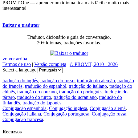
PROMT.One — aprender um idioma fica mais fácil e muito mais
interessante!
Baixar o tradutor
Tradutor, dicionário e guia de conversação,
20+ idiomas, traduções favoritas.
volver arriba
Termos de uso
|
Versão completa
|
© PROMT, 2010 - 2026
Select a language
tradução do inglés
,
tradução do russo
,
tradução do alemão
,
tradução
do francês
,
tradução do espanhol
,
tradução do italiano
,
tradução do
chinês
,
tradução do coreano
,
tradução do português
,
tradução do
tártaro
,
tradução do turco
,
tradução do ucraniano
,
tradução do
finlandês
,
tradução do japonês
Conjugação espanhola
,
Conjugação inglesa
,
Conjugação alemã
,
Conjugação italiana
,
Conjugação portuguesa
,
Conjugação russa
,
Conjugação francesa
.
Recursos