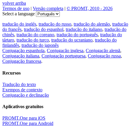
volver arriba
Termos de uso
|
Versão completa
|
© PROMT, 2010 - 2026
Select a language
tradução do inglés
,
tradução do russo
,
tradução do alemão
,
tradução
do francês
,
tradução do espanhol
,
tradução do italiano
,
tradução do
chinês
,
tradução do coreano
,
tradução do português
,
tradução do
tártaro
,
tradução do turco
,
tradução do ucraniano
,
tradução do
finlandês
,
tradução do japonês
Conjugação espanhola
,
Conjugação inglesa
,
Conjugação alemã
,
Conjugação italiana
,
Conjugação portuguesa
,
Conjugação russa
,
Conjugação francesa
.
Recursos
Tradução do texto
Exempos de contexto
Conjugação e declinação
Aplicativos gratuitos
PROMT.One para iOS
PROMT.One para Android