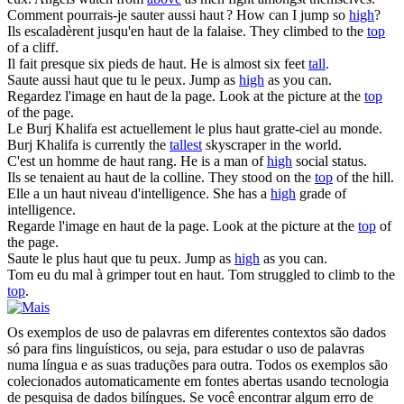
Comment pourrais-je sauter aussi
haut
?
How can I jump so
high
?
Ils escaladèrent jusqu'en
haut
de la falaise.
They climbed to the
top
of a cliff.
Il fait presque six pieds de
haut
.
He is almost six feet
tall
.
Saute aussi
haut
que tu le peux.
Jump as
high
as you can.
Regardez l'image en
haut
de la page.
Look at the picture at the
top
of the page.
Le Burj Khalifa est actuellement le plus
haut
gratte-ciel au monde.
Burj Khalifa is currently the
tallest
skyscraper in the world.
C'est un homme de
haut
rang.
He is a man of
high
social status.
Ils se tenaient au
haut
de la colline.
They stood on the
top
of the hill.
Elle a un
haut
niveau d'intelligence.
She has a
high
grade of
intelligence.
Regarde l'image en
haut
de la page.
Look at the picture at the
top
of
the page.
Saute le plus
haut
que tu peux.
Jump as
high
as you can.
Tom eu du mal à grimper tout en
haut
.
Tom struggled to climb to the
top
.
Os exemplos de uso de palavras em diferentes contextos são dados
só para fins linguísticos, ou seja, para estudar o uso de palavras
numa língua e as suas traduções para outra. Todos os exemplos são
colecionados automaticamente em fontes abertas usando tecnologia
de pesquisa de dados bilíngues. Se você encontrar algum erro de