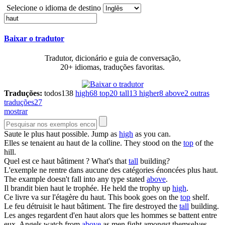
Selecione o idioma de destino
Baixar o tradutor
Tradutor, dicionário e guia de conversação,
20+ idiomas, traduções favoritas.
Traduções:
todos
138
high
68
top
20
tall
13
higher
8
above
2
outras
traduções
27
mostrar
Saute le plus
haut
possible.
Jump as
high
as you can.
Elles se tenaient au
haut
de la colline.
They stood on the
top
of the
hill.
Quel est ce
haut
bâtiment ?
What's that
tall
building?
L'exemple ne rentre dans aucune des catégories énoncées plus
haut
.
The example doesn't fall into any type stated
above
.
Il brandit bien
haut
le trophée.
He held the trophy up
high
.
Ce livre va sur l'étagère du
haut
.
This book goes on the
top
shelf.
Le feu détruisit le
haut
bâtiment.
The fire destroyed the
tall
building.
Les anges regardent d'en
haut
alors que les hommes se battent entre
eux.
Angels watch from
above
as men fight amongst themselves.