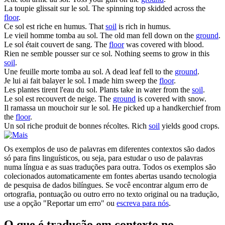
La toupie glissait sur le
sol
.
The spinning top skidded across the
floor
.
Ce
sol
est riche en humus.
That
soil
is rich in humus.
Le vieil homme tomba au
sol
.
The old man fell down on the
ground
.
Le
sol
était couvert de sang.
The
floor
was covered with blood.
Rien ne semble pousser sur ce
sol
.
Nothing seems to grow in this
soil
.
Une feuille morte tomba au
sol
.
A dead leaf fell to the
ground
.
Je lui ai fait balayer le
sol
.
I made him sweep the
floor
.
Les plantes tirent l'eau du
sol
.
Plants take in water from the
soil
.
Le
sol
est recouvert de neige.
The
ground
is covered with snow.
Il ramassa un mouchoir sur le
sol
.
He picked up a handkerchief from
the
floor
.
Un
sol
riche produit de bonnes récoltes.
Rich
soil
yields good crops.
Os exemplos de uso de palavras em diferentes contextos são dados
só para fins linguísticos, ou seja, para estudar o uso de palavras
numa língua e as suas traduções para outra. Todos os exemplos são
colecionados automaticamente em fontes abertas usando tecnologia
de pesquisa de dados bilíngues. Se você encontrar algum erro de
ortografia, pontuação ou outro erro no texto original ou na tradução,
use a opção "Reportar um erro" ou
escreva para nós
.
O que é tradução em contexto no