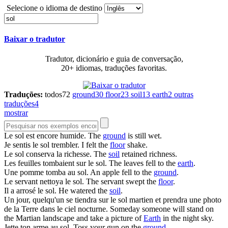
Selecione o idioma de destino
Baixar o tradutor
Tradutor, dicionário e guia de conversação,
20+ idiomas, traduções favoritas.
Traduções:
todos
72
ground
30
floor
23
soil
13
earth
2
outras
traduções
4
mostrar
Le
sol
est encore humide.
The
ground
is still wet.
Je sentis le
sol
trembler.
I felt the
floor
shake.
Le
sol
conserva la richesse.
The
soil
retained richness.
Les feuilles tombaient sur le
sol
.
The leaves fell to the
earth
.
Une pomme tomba au
sol
.
An apple fell to the
ground
.
Le servant nettoya le
sol
.
The servant swept the
floor
.
Il a arrosé le
sol
.
He watered the
soil
.
Un jour, quelqu'un se tiendra sur le
sol
martien et prendra une photo
de la Terre dans le ciel nocturne.
Someday someone will stand on
the Martian landscape and take a picture of
Earth
in the night sky.
Jette ton arme au
sol
.
Toss your gun on the
ground
.