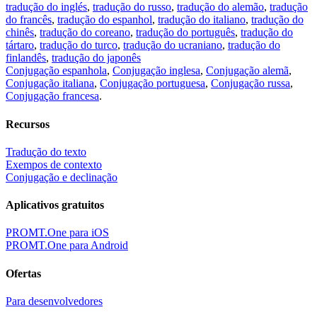
tradução do inglés
,
tradução do russo
,
tradução do alemão
,
tradução
do francês
,
tradução do espanhol
,
tradução do italiano
,
tradução do
chinês
,
tradução do coreano
,
tradução do português
,
tradução do
tártaro
,
tradução do turco
,
tradução do ucraniano
,
tradução do
finlandês
,
tradução do japonês
Conjugação espanhola
,
Conjugação inglesa
,
Conjugação alemã
,
Conjugação italiana
,
Conjugação portuguesa
,
Conjugação russa
,
Conjugação francesa
.
Recursos
Tradução do texto
Exempos de contexto
Conjugação e declinação
Aplicativos gratuitos
PROMT.One para iOS
PROMT.One para Android
Ofertas
Para desenvolvedores