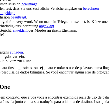
heimen Mission
beauftragt
.
llen fest, dass Sie uns zusätzliche Versicherungskosten
berechnen
angeklagt
.
Mission
beauftragt
.
arged
for every word.
Wenn man ein Telegramm sendet, ist Kürze unerl
hwindigkeitsübertretung
angeklagt
.
 Gericht,
angeklagt
des Mordes an ihrem Ehemann.
ie?
Wagens
aufladen
.
tungslos zu sein.
s Publikum zur Ruhe.
ara fins linguísticos, ou seja, para estudar o uso de palavras numa lín
pesquisa de dados bilíngues. Se você encontrar algum erro de ortografia
.One
ontexto, que ajuda você a encontrar exemplos reais de uso de palavra
 é usada junto com a sua tradução para o idioma de destino. Isso ajuda