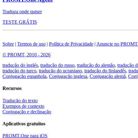
Traduza onde quiser
TESTE GRÁTIS
Sobre
|
Termos de uso
|
Política de Privacidade
|
Anuncie no PROMT
© PROMT, 2010 - 2026
tradução do inglés
,
tradução do russo
,
tradução do alemão
,
tradução d
tradução do turco
,
tradução do ucraniano
,
tradução do finlandês
,
trad
Conjugação espanhola
,
Conjugação inglesa
,
Conjugação alemã
,
Conj
Recursos
Tradução do texto
Exempos de contexto
Conjugação e declinação
Aplicativos gratuitos
PROMT.One para iOS