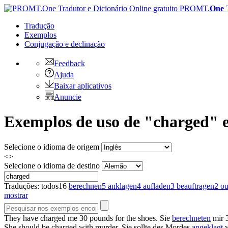
PROMT.
One
Tradução
Exemplos
Conjugação
e declinação
Feedback
Ajuda
Baixar aplicativos
Anuncie
Exemplos de uso de "charged" 
Selecione o idioma de origem
<>
Selecione o idioma de destino
Traduções:
todos
16
berechnen
5
anklagen
4
aufladen
3
beauftragen
2
ou
mostrar
They have
charged
me 30 pounds for the shoes.
Sie
berechneten
mir 3
She should be
charged
with murder.
Sie sollte des Mordes
angeklagt
w