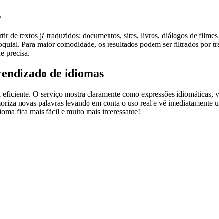
s
r de textos já traduzidos: documentos, sites, livros, diálogos de film
loquial. Para maior comodidade, os resultados podem ser filtrados por 
e precisa.
rendizado de idiomas
ficiente. O serviço mostra claramente como expressões idiomáticas, ve
emoriza novas palavras levando em conta o uso real e vê imediatamente 
a fica mais fácil e muito mais interessante!