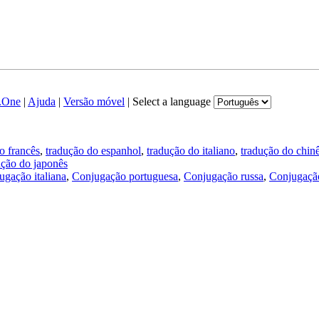
.One
|
Ajuda
|
Versão móvel
|
Select a language
o francês
,
tradução do espanhol
,
tradução do italiano
,
tradução do chin
ução do japonês
ugação italiana
,
Conjugação portuguesa
,
Conjugação russa
,
Conjugação