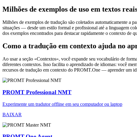
Milhões de exemplos de uso em textos reai
Milhões de exemplos de tradução são coletados automaticamente a parti
situações — desde um estilo formal e profissional até a linguagem co
dos exemplos encontrados para destacar rapidamente o contexto de qu
Como a tradução em contexto ajuda no ap
Ao usar a seção «Contextos», você expande seu vocabulário de forma e
diferentes contextos. Isso facilita o aprendizado de idiomas: você m
recursos de tradução em contexto do PROMT.One — aprender um idiom
PROMT Professional NMT
Experimente um tradutor offline em seu computador ou laptop
BAIXAR
PROMT.One Agent