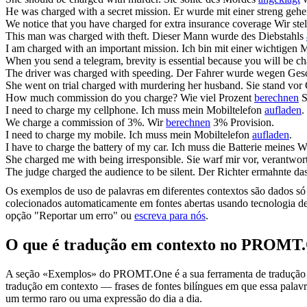
He was
charged
with a secret mission.
Er wurde mit einer streng ge
We notice that you have
charged
for extra insurance coverage
Wir ste
This man was
charged
with theft.
Dieser Mann wurde des Diebstahls
I am
charged
with an important mission.
Ich bin mit einer wichtigen 
When you send a telegram, brevity is essential because you will be
ch
The driver was
charged
with speeding.
Der Fahrer wurde wegen Gesc
She went on trial
charged
with murdering her husband.
Sie stand vor
How much commission do you
charge
?
Wie viel Prozent
berechnen
S
I need to
charge
my cellphone.
Ich muss mein Mobiltelefon
aufladen
.
We
charge
a commission of 3%.
Wir
berechnen
3% Provision.
I need to
charge
my mobile.
Ich muss mein Mobiltelefon
aufladen
.
I have to
charge
the battery of my car.
Ich muss die Batterie meines 
She
charged
me with being irresponsible.
Sie warf mir vor, verantwor
The judge
charged
the audience to be silent.
Der Richter ermahnte da
Os exemplos de uso de palavras em diferentes contextos são dados só p
colecionados automaticamente em fontes abertas usando tecnologia de 
opção "Reportar um erro" ou
escreva para nós
.
O que é tradução em contexto no PROMT
A seção «Exemplos» do PROMT.One é a sua ferramenta de tradução em c
tradução em contexto — frases de fontes bilíngues em que essa palavra
um termo raro ou uma expressão do dia a dia.