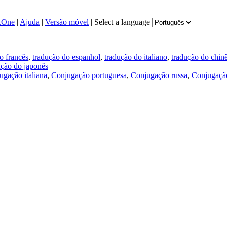
.One
|
Ajuda
|
Versão móvel
|
Select a language
o francês
,
tradução do espanhol
,
tradução do italiano
,
tradução do chin
ução do japonês
ugação italiana
,
Conjugação portuguesa
,
Conjugação russa
,
Conjugação