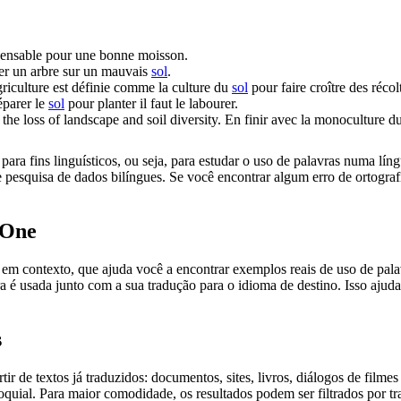
spensable pour une bonne moisson.
ser un arbre sur un mauvais
sol
.
griculture est définie comme la culture du
sol
pour faire croître des récol
éparer le
sol
pour planter il faut le labourer.
 the loss of landscape and
soil
diversity.
En finir avec la monoculture du
ara fins linguísticos, ou seja, para estudar o uso de palavras numa lín
pesquisa de dados bilíngues. Se você encontrar algum erro de ortografia
.One
ontexto, que ajuda você a encontrar exemplos reais de uso de palavra
 é usada junto com a sua tradução para o idioma de destino. Isso ajuda
s
r de textos já traduzidos: documentos, sites, livros, diálogos de film
loquial. Para maior comodidade, os resultados podem ser filtrados por 