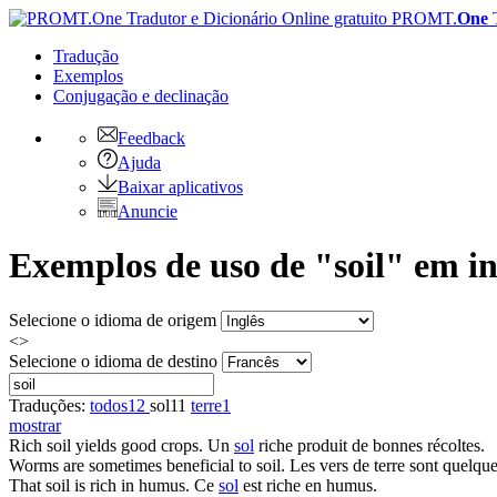
PROMT.
One
Tradução
Exemplos
Conjugação
e declinação
Feedback
Ajuda
Baixar aplicativos
Anuncie
Exemplos de uso de "soil" em i
Selecione o idioma de origem
<>
Selecione o idioma de destino
Traduções:
todos
12
sol
11
terre
1
mostrar
Rich
soil
yields good crops.
Un
sol
riche produit de bonnes récoltes.
Worms are sometimes beneficial to
soil
.
Les vers de terre sont quelque
That
soil
is rich in humus.
Ce
sol
est riche en humus.