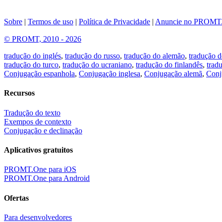
Sobre
|
Termos de uso
|
Política de Privacidade
|
Anuncie no PROMT
© PROMT, 2010 - 2026
tradução do inglés
,
tradução do russo
,
tradução do alemão
,
tradução d
tradução do turco
,
tradução do ucraniano
,
tradução do finlandês
,
trad
Conjugação espanhola
,
Conjugação inglesa
,
Conjugação alemã
,
Conj
Recursos
Tradução do texto
Exempos de contexto
Conjugação e declinação
Aplicativos gratuitos
PROMT.One para iOS
PROMT.One para Android
Ofertas
Para desenvolvedores