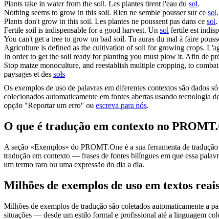
Plants take in water from the
soil
.
Les plantes tirent l'eau du
sol
.
Nothing seems to grow in this
soil
.
Rien ne semble pousser sur ce
sol
.
Plants don't grow in this
soil
.
Les plantes ne poussent pas dans ce
sol
.
Fertile
soil
is indispensable for a good harvest.
Un
sol
fertile est indi
You can't get a tree to grow on bad
soil
.
Tu auras du mal à faire pous
Agriculture is defined as the cultivation of
soil
for growing crops.
L'a
In order to get the
soil
ready for planting you must plow it.
Afin de pr
Stop maize monoculture, and reestablish multiple cropping, to combat
paysages et des
sols
Os exemplos de uso de palavras em diferentes contextos são dados só p
colecionados automaticamente em fontes abertas usando tecnologia de 
opção "Reportar um erro" ou
escreva para nós
.
O que é tradução em contexto no PROMT
A seção «Exemplos» do PROMT.One é a sua ferramenta de tradução em c
tradução em contexto — frases de fontes bilíngues em que essa palavra
um termo raro ou uma expressão do dia a dia.
Milhões de exemplos de uso em textos reai
Milhões de exemplos de tradução são coletados automaticamente a parti
situações — desde um estilo formal e profissional até a linguagem co