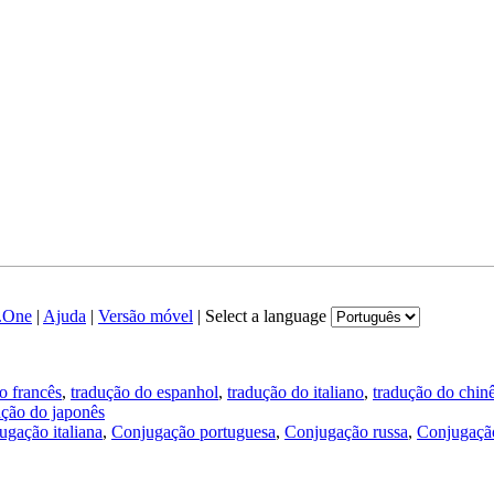
.One
|
Ajuda
|
Versão móvel
|
Select a language
o francês
,
tradução do espanhol
,
tradução do italiano
,
tradução do chin
ução do japonês
ugação italiana
,
Conjugação portuguesa
,
Conjugação russa
,
Conjugação