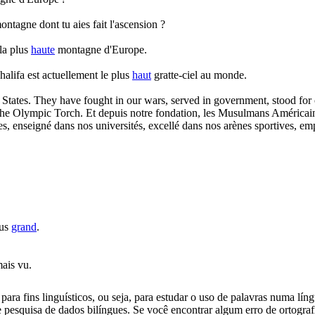
ntagne dont tu aies fait l'ascension ?
la plus
haute
montagne d'Europe.
alifa est actuellement le plus
haut
gratte-ciel au monde.
tes. They have fought in our wars, served in government, stood for civil
 the Olympic Torch.
Et depuis notre fondation, les Musulmans Américains
res, enseigné dans nos universités, excellé dans nos arènes sportives, em
lus
grand
.
mais vu.
ara fins linguísticos, ou seja, para estudar o uso de palavras numa lín
pesquisa de dados bilíngues. Se você encontrar algum erro de ortografia