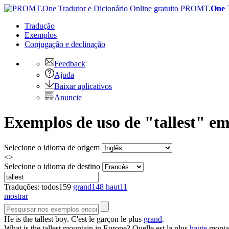
PROMT.
One
Tradução
Exemplos
Conjugação
e declinação
Feedback
Ajuda
Baixar aplicativos
Anuncie
Exemplos de uso de "tallest" em
Selecione o idioma de origem
<>
Selecione o idioma de destino
Traduções:
todos
159
grand
148
haut
11
mostrar
He is the
tallest
boy.
C'est le garçon le plus
grand
.
What is the
tallest
mountain in Europe?
Quelle est la plus
haute
monta