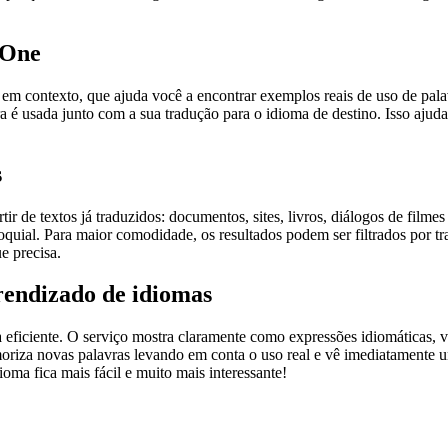
.One
ontexto, que ajuda você a encontrar exemplos reais de uso de palavra
 é usada junto com a sua tradução para o idioma de destino. Isso ajuda
s
r de textos já traduzidos: documentos, sites, livros, diálogos de film
loquial. Para maior comodidade, os resultados podem ser filtrados por 
e precisa.
rendizado de idiomas
ficiente. O serviço mostra claramente como expressões idiomáticas, ve
emoriza novas palavras levando em conta o uso real e vê imediatamente 
a fica mais fácil e muito mais interessante!