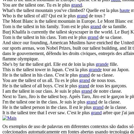
You are the
tallest
one.
Tu es le plus
grand
.
What's the
tallest
mountain you've climbed?
Quelle est la plus
haute
mo
Who is the
tallest
of all?
Qui est le plus
grand
de tous ?
The Mont Blanc is the
tallest
mountain in Europe.
Le Mont Blanc est 
Tom is the
tallest
in his family.
Tom est le plus
grand
de sa famille.
Burj Khalifa is currently the
tallest
skyscraper in the world.
Le Burj Kh
Tom is the
tallest
in his class.
Tom est le plus
grand
de sa classe.
And since our founding, American Muslims have enriched the United Sta
our sports arenas, won Nobel Prizes, built our
tallest
building, and lit
dans le gouvernement, défendu les droits civiques, entrepris des affai
flamme olympique.
She's by far the
tallest
girl.
Elle est de loin la plus
grande
fille.
This is the
tallest
tower in Japan.
C'est la plus
grande
tour au Japon.
He is the
tallest
in his class.
C'est le plus
grand
de sa classe.
You are the
tallest
of us all.
Tu es le plus
grand
de nous tous.
He is the
tallest
of all boys.
C'est le plus
grand
de tous les garçons.
I am the
tallest
in our class.
Je suis le plus
grand
de notre classe.
Next to Taro, Jiro is the
tallest
boy.
Après Taro, Jiro est le garçon le p
I'm the
tallest
one in the class.
Je suis le plus
grand
de la classe.
He is the
tallest
person in the class.
Il est le plus
grand
de la classe.
It is the
tallest
tree that I ever saw.
C'est le plus
grand
arbre que j'ai ja
Os exemplos de uso de palavras em diferentes contextos são dados só p
colecionados automaticamente em fontes abertas usando tecnologia de 