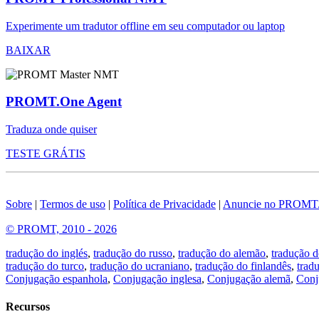
Experimente um tradutor offline em seu computador ou laptop
BAIXAR
PROMT.One Agent
Traduza onde quiser
TESTE GRÁTIS
Sobre
|
Termos de uso
|
Política de Privacidade
|
Anuncie no PROMT
© PROMT, 2010 - 2026
tradução do inglés
,
tradução do russo
,
tradução do alemão
,
tradução d
tradução do turco
,
tradução do ucraniano
,
tradução do finlandês
,
trad
Conjugação espanhola
,
Conjugação inglesa
,
Conjugação alemã
,
Conj
Recursos