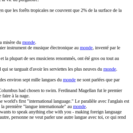
en que les forêts tropicales ne couvrent que 2% de la surface de la
la misère du
monde
.
ier instrument de musique électronique au
monde
, inventé par le
et la plupart de ses musiciens renommés, ont été gros ou tout au
l qui se targuait d'avoir les serviettes les plus neuves du
monde
.
es environ sept mille langues du
monde
ne sont parlées que par
Columbus had chosen to swim.
Ferdinand Magellan fut le premier
 faire à la nage.
the
world's
first "international language."
Le parallèle avec l'anglais est
e la première "langue internationale" au
monde
.
 wants to speak anything else with you - making foreign language
'autre, personne ne veut parler une autre langue avec toi, ce qui rend