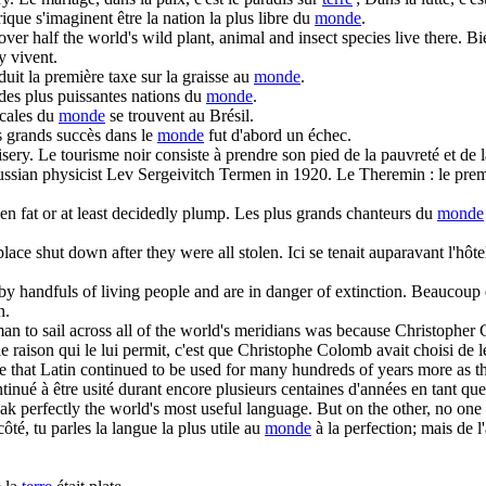
que s'imaginent être la nation la plus libre du
monde
.
over half the
world's
wild plant, animal and insect species live there.
Bi
y vivent.
it la première taxe sur la graisse au
monde
.
des plus puissantes nations du
monde
.
icales du
monde
se trouvent au Brésil.
 grands succès dans le
monde
fut d'abord un échec.
sery.
Le tourisme noir consiste à prendre son pied de la pauvreté et de 
ussian physicist Lev Sergeivitch Termen in 1920.
Le Theremin : le prem
n fat or at least decidedly plump.
Les plus grands chanteurs du
monde
lace shut down after they were all stolen.
Ici se tenait auparavant l'hôte
 handfuls of living people and are in danger of extinction.
Beaucoup d
n.
n to sail across all of the
world's
meridians was because Christopher 
le raison qui le lui permit, c'est que Christophe Colomb avait choisi de le
e that Latin continued to be used for many hundreds of years more as 
inué à être usité durant encore plusieurs centaines d'années en tant qu
ak perfectly the
world's
most useful language. But on the other, no one
té, tu parles la langue la plus utile au
monde
à la perfection; mais de l