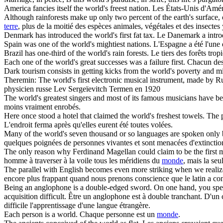
America fancies itself the
world's
freest nation.
Les États-Unis d'Améri
Although rainforests make up only two percent of the earth's surface, 
terre
, plus de la moitié des espèces animales, végétales et des insectes 
Denmark has introduced the
world's
first fat tax.
Le Danemark a introdu
Spain was one of the
world's
mightiest nations.
L'Espagne a été l'une 
Brazil has one-third of the
world's
rain forests.
Le tiers des forêts trop
Each one of the
world's
great successes was a failure first.
Chacun des
Dark tourism consists in getting kicks from the
world's
poverty and mi
Theremin: The
world's
first electronic musical instrument, made by R
physicien russe Lev Sergeïevitch Termen en 1920
The
world's
greatest singers and most of its famous musicians have bee
moins vraiment enrobés.
Here once stood a hotel that claimed the
world's
freshest towels. The p
L'endroit ferma après qu'elles eurent été toutes volées.
Many of the
world's
seven thousand or so languages are spoken only by
quelques poignées de personnes vivantes et sont menacées d'extinctio
The only reason why Ferdinand Magellan could claim to be the first ma
homme à traverser à la voile tous les méridiens du
monde
, mais la seu
The parallel with English becomes even more striking when we realiz
encore plus frappant quand nous prenons conscience que le latin a cont
Being an anglophone is a double-edged sword. On one hand, you spe
acquisition difficult.
Être un anglophone est à double tranchant. D'un cô
difficile l'apprentissage d'une langue étrangère.
Each person is a
world
.
Chaque personne est un
monde
.