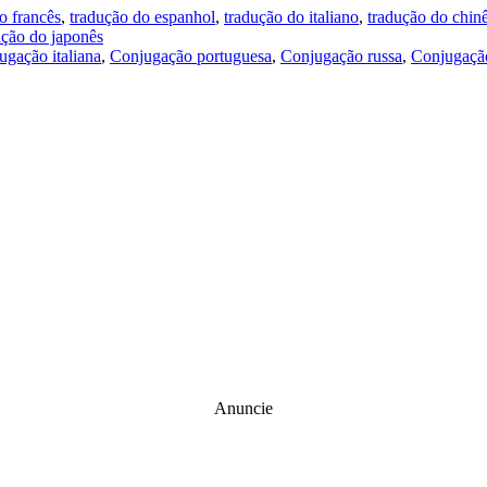
o francês
,
tradução do espanhol
,
tradução do italiano
,
tradução do chin
ução do japonês
ugação italiana
,
Conjugação portuguesa
,
Conjugação russa
,
Conjugação
Anuncie