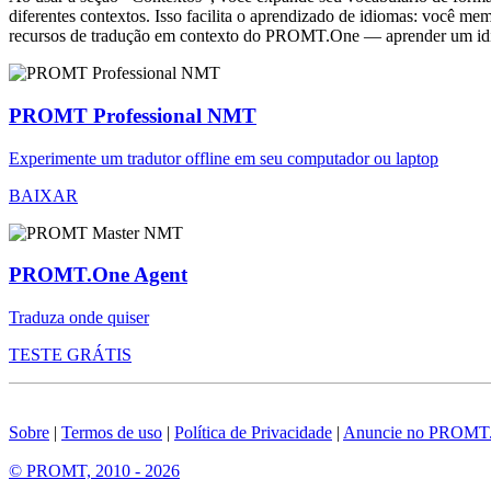
diferentes contextos. Isso facilita o aprendizado de idiomas: você m
recursos de tradução em contexto do PROMT.One — aprender um idiom
PROMT Professional NMT
Experimente um tradutor offline em seu computador ou laptop
BAIXAR
PROMT.One Agent
Traduza onde quiser
TESTE GRÁTIS
Sobre
|
Termos de uso
|
Política de Privacidade
|
Anuncie no PROMT
© PROMT, 2010 - 2026