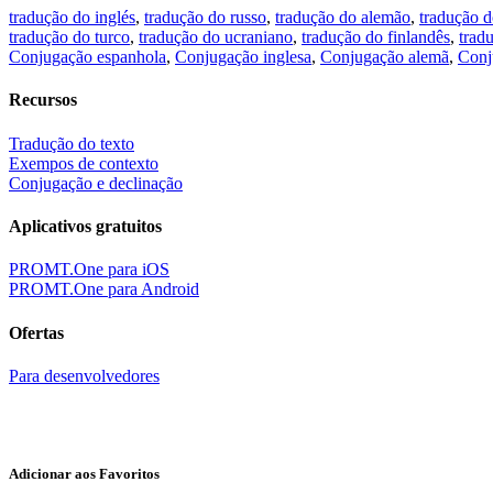
tradução do inglés
,
tradução do russo
,
tradução do alemão
,
tradução d
tradução do turco
,
tradução do ucraniano
,
tradução do finlandês
,
trad
Conjugação espanhola
,
Conjugação inglesa
,
Conjugação alemã
,
Conj
Recursos
Tradução do texto
Exempos de contexto
Conjugação e declinação
Aplicativos gratuitos
PROMT.One para iOS
PROMT.One para Android
Ofertas
Para desenvolvedores
Adicionar aos Favoritos