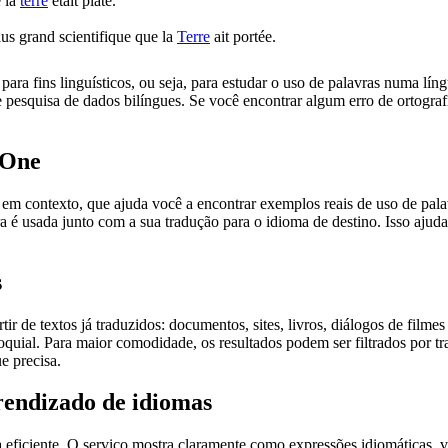
e la
terre
était plate.
plus grand scientifique que la
Terre
ait portée.
ara fins linguísticos, ou seja, para estudar o uso de palavras numa lín
pesquisa de dados bilíngues. Se você encontrar algum erro de ortografia
.One
ontexto, que ajuda você a encontrar exemplos reais de uso de palavra
 é usada junto com a sua tradução para o idioma de destino. Isso ajuda
s
r de textos já traduzidos: documentos, sites, livros, diálogos de film
loquial. Para maior comodidade, os resultados podem ser filtrados por 
e precisa.
rendizado de idiomas
ficiente. O serviço mostra claramente como expressões idiomáticas, ve