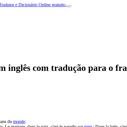
Tradutor e Dicionário Online gratuito
m inglês com tradução para o fr
éans du
monde
.
ry.
Le mariage, dans la paix, c'est le paradis sur
terre
; Dans la lutte, c'es