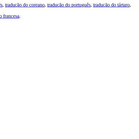
ês
,
tradução do coreano
,
tradução do português
,
tradução do tártaro
,
 francesa
.