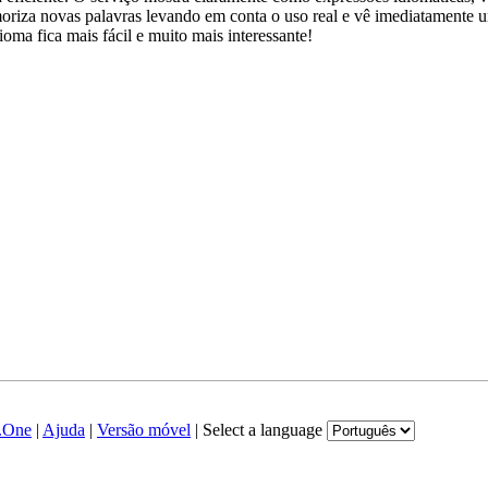
emoriza novas palavras levando em conta o uso real e vê imediatamente 
a fica mais fácil e muito mais interessante!
.One
|
Ajuda
|
Versão móvel
|
Select a language