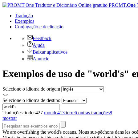
PROMT.
One
Tradução
Exemplos
Conjugação
e declinação
Feedback
Ajuda
Baixar aplicativos
Anuncie
Exemplos de uso de "world's" e
Selecione o idioma de origem
<>
Selecione o idioma de destino
Traduções:
todos
427
monde
413
terre
6
outras traduções
8
mostrar
We are overfishing the
world's
oceans.
Nous sur-pêchons dans les oc
Marriage, in peace, is this
world's
paradise; in strife, this life's purgato