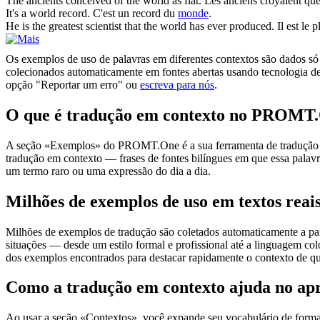
The ancients conceived of the
world
as flat.
Les anciens croyaient qu
It's a
world
record.
C'est un record du
monde
.
He is the greatest scientist that the
world
has ever produced.
Il est le 
Os exemplos de uso de palavras em diferentes contextos são dados só p
colecionados automaticamente em fontes abertas usando tecnologia de 
opção "Reportar um erro" ou
escreva para nós
.
O que é tradução em contexto no PROMT
A seção «Exemplos» do PROMT.One é a sua ferramenta de tradução em c
tradução em contexto — frases de fontes bilíngues em que essa palavra
um termo raro ou uma expressão do dia a dia.
Milhões de exemplos de uso em textos reai
Milhões de exemplos de tradução são coletados automaticamente a parti
situações — desde um estilo formal e profissional até a linguagem co
dos exemplos encontrados para destacar rapidamente o contexto de qu
Como a tradução em contexto ajuda no ap
Ao usar a seção «Contextos», você expande seu vocabulário de forma e