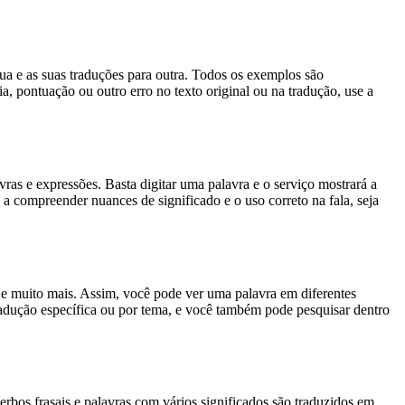
gua e as suas traduções para outra. Todos os exemplos são
, pontuação ou outro erro no texto original ou na tradução, use a
s e expressões. Basta digitar uma palavra e o serviço mostrará a
 a compreender nuances de significado e o uso correto na fala, seja
es e muito mais. Assim, você pode ver uma palavra em diferentes
tradução específica ou por tema, e você também pode pesquisar dentro
rbos frasais e palavras com vários significados são traduzidos em