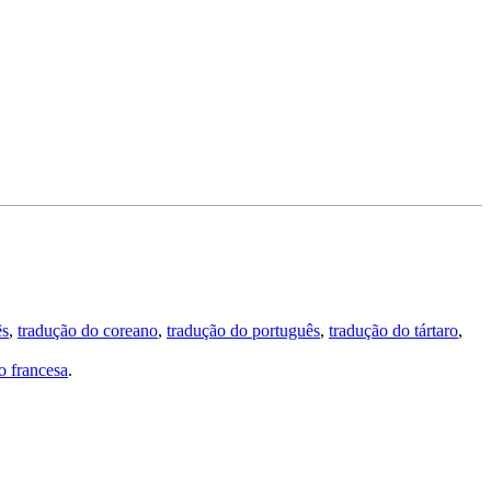
ês
,
tradução do coreano
,
tradução do português
,
tradução do tártaro
,
 francesa
.