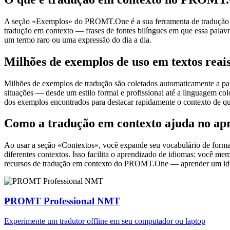
A seção «Exemplos» do PROMT.One é a sua ferramenta de tradução em c
tradução em contexto — frases de fontes bilíngues em que essa palavra
um termo raro ou uma expressão do dia a dia.
Milhões de exemplos de uso em textos reai
Milhões de exemplos de tradução são coletados automaticamente a parti
situações — desde um estilo formal e profissional até a linguagem co
dos exemplos encontrados para destacar rapidamente o contexto de qu
Como a tradução em contexto ajuda no ap
Ao usar a seção «Contextos», você expande seu vocabulário de forma e
diferentes contextos. Isso facilita o aprendizado de idiomas: você m
recursos de tradução em contexto do PROMT.One — aprender um idiom
PROMT Professional NMT
Experimente um tradutor offline em seu computador ou laptop