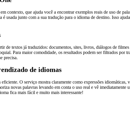
ontexto, que ajuda você a encontrar exemplos reais de uso de palavra
 é usada junto com a sua tradução para o idioma de destino. Isso ajuda
s
r de textos já traduzidos: documentos, sites, livros, diálogos de film
loquial. Para maior comodidade, os resultados podem ser filtrados por 
e precisa.
rendizado de idiomas
ficiente. O serviço mostra claramente como expressões idiomáticas, ve
emoriza novas palavras levando em conta o uso real e vê imediatamente 
a fica mais fácil e muito mais interessante!