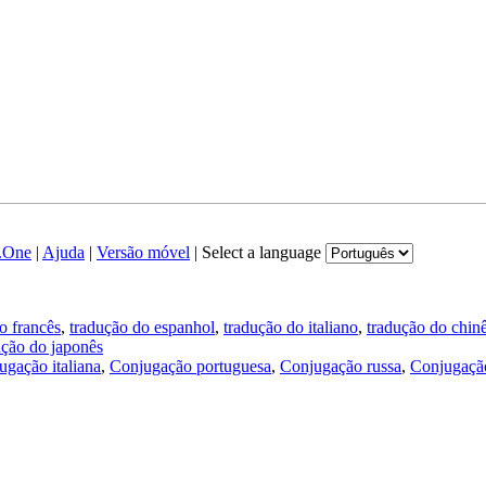
.One
|
Ajuda
|
Versão móvel
|
Select a language
o francês
,
tradução do espanhol
,
tradução do italiano
,
tradução do chin
ução do japonês
ugação italiana
,
Conjugação portuguesa
,
Conjugação russa
,
Conjugação