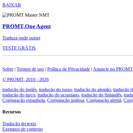
BAIXAR
PROMT.One Agent
Traduza onde quiser
TESTE GRÁTIS
Sobre
|
Termos de uso
|
Política de Privacidade
|
Anuncie no PROMT
© PROMT, 2010 - 2026
tradução do inglés
,
tradução do russo
,
tradução do alemão
,
tradução d
tradução do turco
,
tradução do ucraniano
,
tradução do finlandês
,
trad
Conjugação espanhola
,
Conjugação inglesa
,
Conjugação alemã
,
Conj
Recursos
Tradução do texto
Exempos de contexto