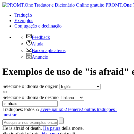
PROMT.
One
Tradução
Exemplos
Conjugação
e declinação
Feedback
Ajuda
Baixar aplicativos
Anuncie
Exemplos de uso de "is afraid" 
Selecione o idioma de origem
<>
Selecione o idioma de destino
Traduções:
todos
55
avere paura
52
temere
2
outras traduções
1
mostrar
He
is afraid
of death.
Ha paura
della morte.
She
is afraid
of cats.
Ha paura
dei gatti.