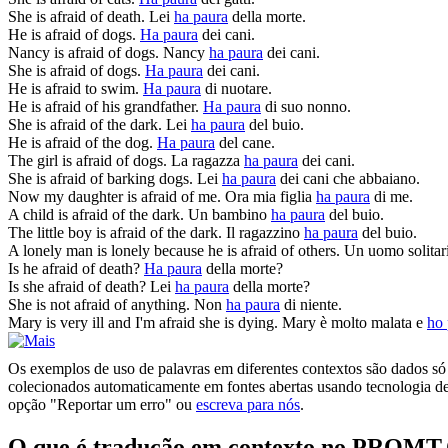
She
is afraid
of death.
Lei
ha paura
della morte.
He
is afraid
of dogs.
Ha paura
dei cani.
Nancy
is afraid
of dogs.
Nancy
ha paura
dei cani.
She
is afraid
of dogs.
Ha paura
dei cani.
He
is afraid
to swim.
Ha paura
di nuotare.
He
is afraid
of his grandfather.
Ha paura
di suo nonno.
She
is afraid
of the dark.
Lei
ha paura
del buio.
He
is afraid
of the dog.
Ha paura
del cane.
The girl
is afraid
of dogs.
La ragazza
ha paura
dei cani.
She
is afraid
of barking dogs.
Lei
ha paura
dei cani che abbaiano.
Now my daughter
is afraid
of me.
Ora mia figlia
ha paura
di me.
A child
is afraid
of the dark.
Un bambino
ha paura
del buio.
The little boy
is afraid
of the dark.
Il ragazzino
ha paura
del buio.
A lonely man is lonely because he
is afraid
of others.
Un uomo solitari
Is
he
afraid
of death?
Ha paura
della morte?
Is
she
afraid
of death?
Lei
ha paura
della morte?
She
is
not
afraid
of anything.
Non
ha paura
di niente.
Mary
is
very ill and I'm
afraid
she is dying.
Mary è molto malata e
ho 
Os exemplos de uso de palavras em diferentes contextos são dados só p
colecionados automaticamente em fontes abertas usando tecnologia de 
opção "Reportar um erro" ou
escreva para nós
.
O que é tradução em contexto no PROMT