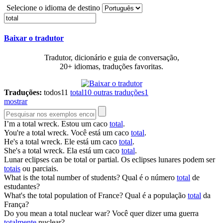
Selecione o idioma de destino
Baixar o tradutor
Tradutor, dicionário e guia de conversação,
20+ idiomas, traduções favoritas.
Traduções:
todos
11
total
10
outras traduções
1
mostrar
I’m a
total
wreck.
Estou um caco
total
.
You're a
total
wreck.
Você está um caco
total
.
He's a
total
wreck.
Ele está um caco
total
.
She's a
total
wreck.
Ela está um caco
total
.
Lunar eclipses can be
total
or partial.
Os eclipses lunares podem ser
totais
ou parciais.
What is the
total
number of students?
Qual é o número
total
de
estudantes?
What's the
total
population of France?
Qual é a população
total
da
França?
Do you mean a
total
nuclear war?
Você quer dizer uma guerra
totalmente
nuclear?