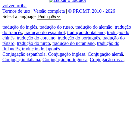
volver arriba
Termos de uso
|
Versão completa
|
© PROMT, 2010 - 2026
Select a language
tradução do inglés
,
tradução do russo
,
tradução do alemão
,
tradução
do francês
,
tradução do espanhol
,
tradução do italiano
,
tradução do
chinês
,
tradução do coreano
,
tradução do português
,
tradução do
tártaro
,
tradução do turco
,
tradução do ucraniano
,
tradução do
finlandês
,
tradução do japonês
Conjugação espanhola
,
Conjugação inglesa
,
Conjugação alemã
,
Conjugação italiana
,
Conjugação portuguesa
,
Conjugação russa
,
Conjugação francesa
.
Recursos
Tradução do texto
Exempos de contexto
Conjugação e declinação
Aplicativos gratuitos
PROMT.One para iOS
PROMT.One para Android