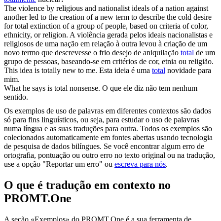
The violence by religious and nationalist ideals of a nation against
another led to the creation of a new term to describe the cold desire
for
total
extinction of a group of people, based on criteria of color,
ethnicity, or religion.
A violência gerada pelos ideais nacionalistas e
religiosos de uma nação em relação à outra levou à criação de um
novo termo que descrevesse o frio desejo de aniquilação
total
de um
grupo de pessoas, baseando-se em critérios de cor, etnia ou religião.
This idea is
totally
new to me.
Esta ideia é uma
total
novidade para
mim.
What he says is
total
nonsense.
O que ele diz não tem nenhum
sentido.
Os exemplos de uso de palavras em diferentes contextos são dados
só para fins linguísticos, ou seja, para estudar o uso de palavras
numa língua e as suas traduções para outra. Todos os exemplos são
colecionados automaticamente em fontes abertas usando tecnologia
de pesquisa de dados bilíngues. Se você encontrar algum erro de
ortografia, pontuação ou outro erro no texto original ou na tradução,
use a opção "Reportar um erro" ou
escreva para nós
.
O que é tradução em contexto no
PROMT.One
A seção «Exemplos» do PROMT.One é a sua ferramenta de