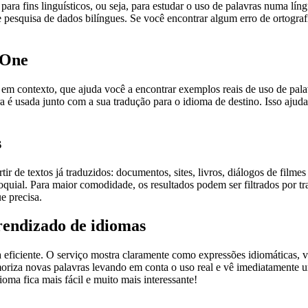
ara fins linguísticos, ou seja, para estudar o uso de palavras numa lín
pesquisa de dados bilíngues. Se você encontrar algum erro de ortografia
.One
ontexto, que ajuda você a encontrar exemplos reais de uso de palavra
 é usada junto com a sua tradução para o idioma de destino. Isso ajuda
s
r de textos já traduzidos: documentos, sites, livros, diálogos de film
loquial. Para maior comodidade, os resultados podem ser filtrados por 
e precisa.
rendizado de idiomas
ficiente. O serviço mostra claramente como expressões idiomáticas, ve
emoriza novas palavras levando em conta o uso real e vê imediatamente 
a fica mais fácil e muito mais interessante!