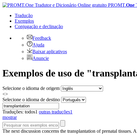
PROMT.
One
Tradução
Exemplos
Conjugação
e declinação
Feedback
Ajuda
Baixar aplicativos
Anuncie
Exemplos de uso de "transplant
Selecione o idioma de origem
<>
Selecione o idioma de destino
Traduções:
todos
1
outras traduções
1
mostrar
The next discussion concerns the
transplantation
of prenatal tissues.
A 