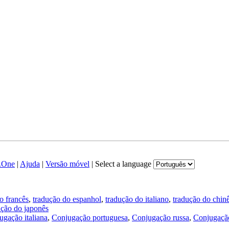
.One
|
Ajuda
|
Versão móvel
|
Select a language
o francês
,
tradução do espanhol
,
tradução do italiano
,
tradução do chin
ução do japonês
ugação italiana
,
Conjugação portuguesa
,
Conjugação russa
,
Conjugação