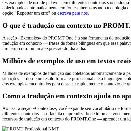
Os exemplos de uso de palavras em diferentes contextos são dados só p
colecionados automaticamente em fontes abertas usando tecnologia de 
opção "Reportar um erro" ou
escreva para nós
.
O que é tradução em contexto no PROMT
A seção «Exemplos» do PROMT.One é a sua ferramenta de tradução em c
tradução em contexto — frases de fontes bilíngues em que essa palavra
um termo raro ou uma expressão do dia a dia.
Milhões de exemplos de uso em textos reai
Milhões de exemplos de tradução são coletados automaticamente a parti
situações — desde um estilo formal e profissional até a linguagem co
dos exemplos encontrados para destacar rapidamente o contexto de qu
Como a tradução em contexto ajuda no ap
Ao usar a seção «Contextos», você expande seu vocabulário de forma e
diferentes contextos. Isso facilita o aprendizado de idiomas: você m
recursos de tradução em contexto do PROMT.One — aprender um idiom