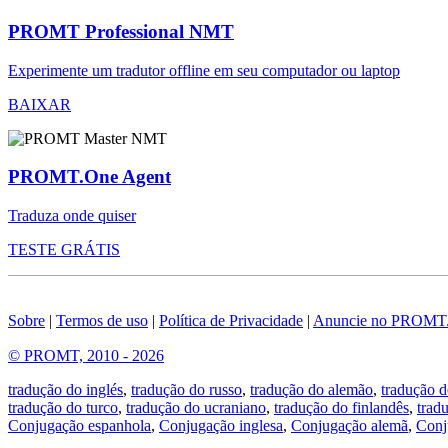
PROMT Professional NMT
Experimente um tradutor offline em seu computador ou laptop
BAIXAR
PROMT.One Agent
Traduza onde quiser
TESTE GRÁTIS
Sobre
|
Termos de uso
|
Política de Privacidade
|
Anuncie no PROMT
© PROMT, 2010 - 2026
tradução do inglés
,
tradução do russo
,
tradução do alemão
,
tradução d
tradução do turco
,
tradução do ucraniano
,
tradução do finlandês
,
trad
Conjugação espanhola
,
Conjugação inglesa
,
Conjugação alemã
,
Conj