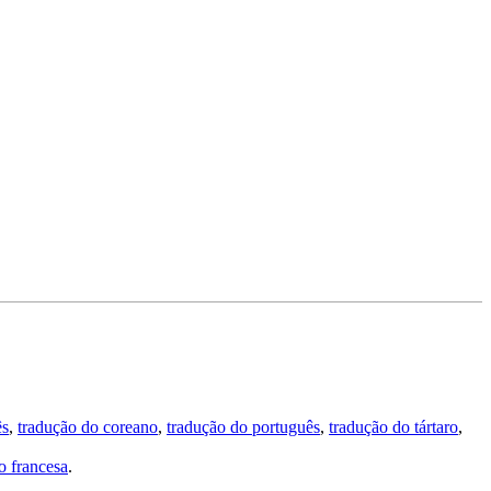
ês
,
tradução do coreano
,
tradução do português
,
tradução do tártaro
,
 francesa
.