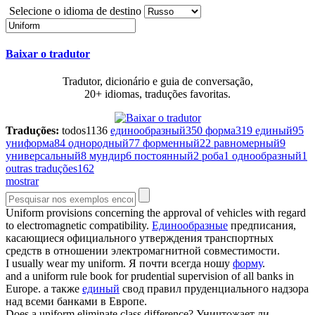
Selecione o idioma de destino
Baixar o tradutor
Tradutor, dicionário e guia de conversação,
20+ idiomas, traduções favoritas.
Traduções:
todos
1136
единообразный
350
форма
319
единый
95
униформа
84
однородный
77
форменный
22
равномерный
9
универсальный
8
мундир
6
постоянный
2
роба
1
однообразный
1
outras traduções
162
mostrar
Uniform
provisions concerning the approval of vehicles with regard
to electromagnetic compatibility.
Единообразные
предписания,
касающиеся официального утверждения транспортных
средств в отношении электромагнитной совместимости.
I usually wear my
uniform
.
Я почти всегда ношу
форму
.
and a
uniform
rule book for prudential supervision of all banks in
Europe.
а также
единый
свод правил пруденциального надзора
над всеми банками в Европе.
Does a
uniform
eliminate class difference?
Уничтожает ли