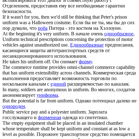
активизировать этот диалог и совместную работу с
Отделением, предоставив ему все необходимые гарантии
безопасности.
If it wasn't for you, then we'd still be thinking that Peter's prison
uniform
was a Halloween costume.
Если бы не ты, мы бы до сих
пор думали, что
роба
Питера - это костюм на Хэллоуин.
At the beginning it's very
uniform
.
В начале очень
однообразное
,
Uniform
technical prescriptions concerning the protection of motor
vehicles against unauthorized use.
Единообразные
предписания,
касающиеся защиты автотранспортных средств от
несанкционированного использования.
He takes his
uniform
off.
Он снимает
форму
.
The commerce runtime provides omni-channel commerce capability
that has
uniform
extensibility across channels.
Коммерческая среда
выполнения предоставляет возможность торговли по
нескольким каналам с
единой
расширяемостью по каналам.
In many, soldiers are anonymous in
uniform
.
Во многих, солдатов
анонимизирует
униформа
.
But the potential is far from
uniform
.
Однако потенциал далеко не
однороден
.
Public service pay and a polyester
uniform
.
Зарплата
госслужащего и
форменная
одежда из синтетики.
The empty equipment shall be placed in an insulated chamber
whose temperature shall be kept
uniform
and constant at as low a
level as possible.
Порожнее транспортное средство помещается