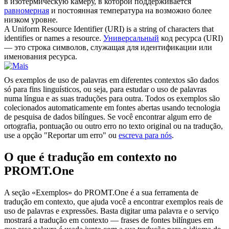
в изотермическую камеру, в которой поддерживается
равномерная
и постоянная температура на возможно более
низком уровне.
A
Uniform
Resource Identifier (URI) is a string of characters that
identifies or names a resource.
Универсальный
код ресурса (URI)
— это строка символов, служащая для идентификации или
именования ресурса.
Os exemplos de uso de palavras em diferentes contextos são dados
só para fins linguísticos, ou seja, para estudar o uso de palavras
numa língua e as suas traduções para outra. Todos os exemplos são
colecionados automaticamente em fontes abertas usando tecnologia
de pesquisa de dados bilíngues. Se você encontrar algum erro de
ortografia, pontuação ou outro erro no texto original ou na tradução,
use a opção "Reportar um erro" ou
escreva para nós
.
O que é tradução em contexto no
PROMT.One
A seção «Exemplos» do PROMT.One é a sua ferramenta de
tradução em contexto, que ajuda você a encontrar exemplos reais de
uso de palavras e expressões. Basta digitar uma palavra e o serviço
mostrará a tradução em contexto — frases de fontes bilíngues em