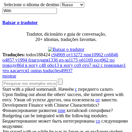
Selecione o idioma de destino
Baixar o tradutor
Tradutor, dicionário e guia de conversação,
20+ idiomas, traduções favoritas.
Traduções:
todos
188424
с
94969
от
13272
при
10962
со
6846
о
4857
у
1994
благодаря
1336
из-за
1175
об
1169
под
962
по
поводу
864
в ногу с
48
обо
13
в ногу со
9
ото
7
на
2
с помощью
1
что касается
1
outras traduções
49937
mostrar
Start
with
a piked somersault.
Начнём
с
переднего сальто.
Upon finding out about the others' success, she turned green
with
envy.
Узнав об успехе других, она позеленела
от
зависти.
Development Finance
with
Chinese Characteristics?
Финансирование развития
при
китайской специфике?
Budgeting can be integrated
with
the following modules:
Бюджетирование может быть интегрированы
со
следующими
модулями:
Jim stayed
with
us while he was in Japan as an exchange student.