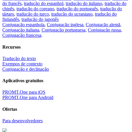
do francês
,
tradução do espanhol
,
tradução do italiano
,
tradução do
chinês
,
tradução do coreano
,
tradução do português
,
tradução do
tártaro
,
tradução do turco
,
tradução do ucraniano
,
tradução do
finlandês
,
tradução do japonês
Conjugação espanhola
,
Conjugação inglesa
,
Conjugação alemã
,
Conjugação italiana
,
Conjugação portuguesa
,
Conjugação russa
,
Conjugação francesa
.
Recursos
Tradução do texto
Exempos de contexto
Conjugação e declinação
Aplicativos gratuitos
PROMT.One para iOS
PROMT.One para Android
Ofertas
Para desenvolvedores