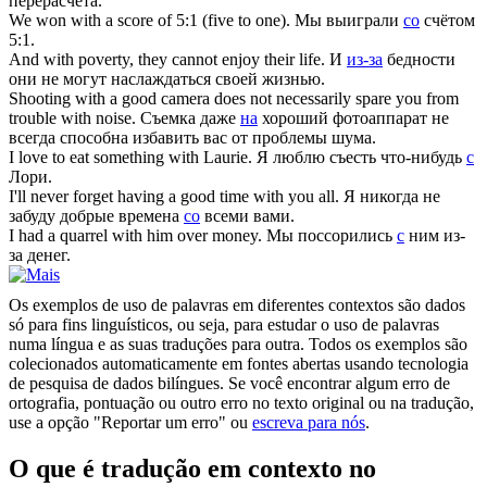
перерасчета.
We won
with
a score of 5:1 (five to one).
Мы выиграли
со
счётом
5:1.
And
with
poverty, they cannot enjoy their life.
И
из-за
бедности
они не могут наслаждаться своей жизнью.
Shooting
with
a good camera does not necessarily spare you from
trouble with noise.
Съемка даже
на
хороший фотоаппарат не
всегда способна избавить вас от проблемы шума.
I love to eat something
with
Laurie.
Я люблю съесть что-нибудь
с
Лори.
I'll never forget having a good time
with
you all.
Я никогда не
забуду добрые времена
со
всеми вами.
I had a quarrel
with
him over money.
Мы поссорились
с
ним из-
за денег.
Os exemplos de uso de palavras em diferentes contextos são dados
só para fins linguísticos, ou seja, para estudar o uso de palavras
numa língua e as suas traduções para outra. Todos os exemplos são
colecionados automaticamente em fontes abertas usando tecnologia
de pesquisa de dados bilíngues. Se você encontrar algum erro de
ortografia, pontuação ou outro erro no texto original ou na tradução,
use a opção "Reportar um erro" ou
escreva para nós
.
O que é tradução em contexto no