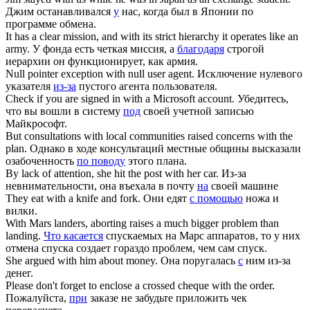
Джим останавливался
у
нас, когда был в Японии по
программе обмена.
It has a clear mission, and
with
its strict hierarchy it operates like an
army.
У фонда есть четкая миссия, а
благодаря
строгой
иерархии он функционирует, как армия.
Null pointer exception
with
null user agent.
Исключение нулевого
указателя
из-за
пустого агента пользователя.
Check if you are signed in
with
a Microsoft account.
Убедитесь,
что вы вошли в систему
под
своей учетной записью
Майкрософт.
But consultations with local communities raised concerns
with
the
plan.
Однако в ходе консультаций местные общины высказали
озабоченность
по поводу
этого плана.
By lack of attention, she hit the post
with
her car.
Из-за
невнимательности, она въехала в почту
на
своей машине
They eat
with
a knife and fork.
Они едят
с помощью
ножа и
вилки.
With
Mars landers, aborting raises a much bigger problem than
landing.
Что касается
спускаемых на Марс аппаратов, то у них
отмена спуска создает гораздо проблем, чем сам спуск.
She argued
with
him about money.
Она поругалась
с
ним из-за
денег.
Please don't forget to enclose a crossed cheque
with
the order.
Пожалуйста,
при
заказе не забудьте приложить чек