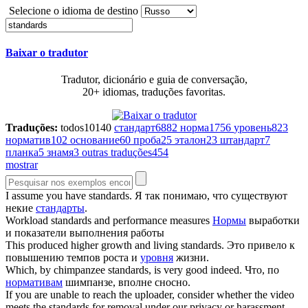
Selecione o idioma de destino
Baixar o tradutor
Tradutor, dicionário e guia de conversação,
20+ idiomas, traduções favoritas.
Traduções:
todos
10140
стандарт
6882
норма
1756
уровень
823
норматив
102
основание
60
проба
25
эталон
23
штандарт
7
планка
5
знамя
3
outras traduções
454
mostrar
I assume you have
standards
.
Я так понимаю, что существуют
некие
стандарты
.
Workload
standards
and performance measures
Нормы
выработки
и показатели выполнения работы
This produced higher growth and living
standards
.
Это привело к
повышению темпов роста и
уровня
жизни.
Which, by chimpanzee
standards
, is very good indeed.
Что, по
нормативам
шимпанзе, вполне сносно.
If you are unable to reach the uploader, consider whether the video
meets the
standards
for removal under our privacy or harassment