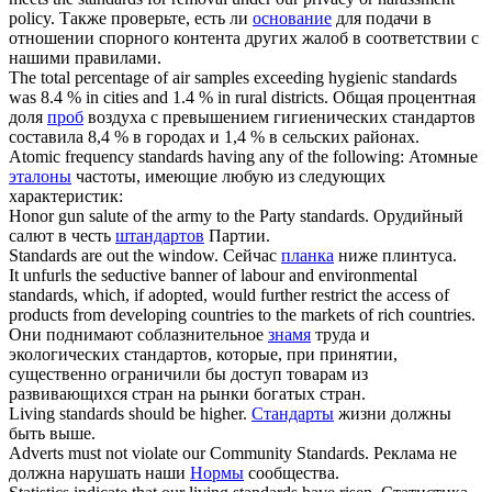
policy.
Также проверьте, есть ли
основание
для подачи в
отношении спорного контента других жалоб в соответствии с
нашими правилами.
The total percentage of air samples exceeding hygienic
standards
was 8.4 % in cities and 1.4 % in rural districts.
Общая процентная
доля
проб
воздуха с превышением гигиенических стандартов
составила 8,4 % в городах и 1,4 % в сельских районах.
Atomic frequency
standards
having any of the following:
Атомные
эталоны
частоты, имеющие любую из следующих
характеристик:
Honor gun salute of the army to the Party
standards
.
Орудийный
салют в честь
штандартов
Партии.
Standards
are out the window.
Сейчас
планка
ниже плинтуса.
It unfurls the seductive banner of labour and environmental
standards
, which, if adopted, would further restrict the access of
products from developing countries to the markets of rich countries.
Они поднимают соблазнительное
знамя
труда и
экологических стандартов, которые, при принятии,
существенно ограничили бы доступ товарам из
развивающихся стран на рынки богатых стран.
Living
standards
should be higher.
Стандарты
жизни должны
быть выше.
Adverts must not violate our Community
Standards
.
Реклама не
должна нарушать наши
Нормы
сообщества.