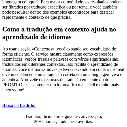
linguagem coloquial. Para maior comodidade, os resultados podem
ser filtrados por tradução específica ou por tema, e você também
pode pesquisar dentro dos exemplos encontrados para destacar
rapidamente o contexto de que precisa.
Como a tradução em contexto ajuda no
aprendizado de idiomas
Ao usar a seção «Contextos», você expande seu vocabulário de
forma eficiente. O serviço mostra claramente como expressões
idiomáticas, verbos frasais e palavras com vários significados são
traduzidos em diferentes contextos. Isso facilita o aprendizado de
idiomas: você memoriza novas palavras levando em conta o uso real
e vê imediatamente uma tradução correta em uma linguagem viva e
autêntica. Aproveite os recursos de tradução em contexto do
PROMT.One — aprender um idioma fica mais fácil e muito mais
interessante!
Baixar o tradutor
Tradutor, dicionário e guia de conversação,
20+ idiomas, traduções favoritas.