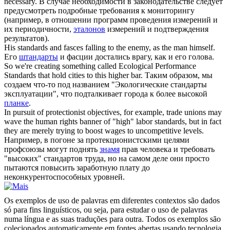
necessary.
В случае необходимости в законодательстве следует
предусмотреть подробные требования к мониторингу
(например, в отношении программ проведения измерений и
их периодичности,
эталонов
измерений и подтверждения
результатов).
His
standards
and fasces falling to the enemy, as the man himself.
Его
штандарты
и фасции достались врагу, как и его голова.
So we're creating something called Ecological Performance
Standards
that hold cities to this higher bar.
Таким образом, мы
создаем что-то под названием "Экологические стандарты
эксплуатации", что подталкивает города к более высокой
планке
.
In pursuit of protectionist objectives, for example, trade unions may
wave the human rights banner of "high" labor
standards
, but in fact
they are merely trying to boost wages to uncompetitive levels.
Например, в погоне за протекционистскими целями
профсоюзы могут поднять
знамя
прав человека и требовать
"высоких" стандартов труда, но на самом деле они просто
пытаются повысить заработную плату до
неконкурентоспособных уровней.
Os exemplos de uso de palavras em diferentes contextos são dados
só para fins linguísticos, ou seja, para estudar o uso de palavras
numa língua e as suas traduções para outra. Todos os exemplos são
colecionados automaticamente em fontes abertas usando tecnologia