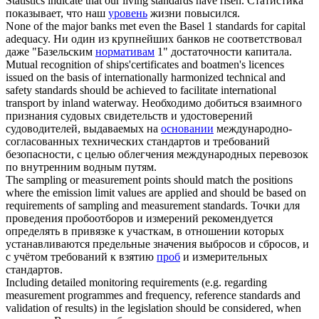
Statistics indicate that our living
standards
have risen.
Статистика
показывает, что наш
уровень
жизни повысился.
None of the major banks met even the Basel 1
standards
for capital
adequacy.
Ни один из крупнейших банков не соответствовал
даже "Базельским
нормативам
1" достаточности капитала.
Mutual recognition of ships'certificates and boatmen's licences
issued on the basis of internationally harmonized technical and
safety
standards
should be achieved to facilitate international
transport by inland waterway.
Необходимо добиться взаимного
признания судовых свидетельств и удостоверений
судоводителей, выдаваемых на
основании
международно-
согласованных технических стандартов и требований
безопасности, с целью облегчения международных перевозок
по внутренним водным путям.
The sampling or measurement points should match the positions
where the emission limit values are applied and should be based on
requirements of sampling and measurement
standards
.
Точки для
проведения пробоотборов и измерений рекомендуется
определять в привязке к участкам, в отношении которых
устанавливаются предельные значения выбросов и сбросов, и
с учётом требований к взятию
проб
и измерительных
стандартов.
Including detailed monitoring requirements (e.g. regarding
measurement programmes and frequency, reference
standards
and
validation of results) in the legislation should be considered, when