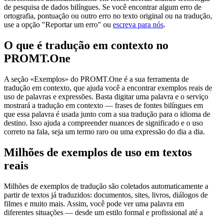
de pesquisa de dados bilíngues. Se você encontrar algum erro de
ortografia, pontuação ou outro erro no texto original ou na tradução,
use a opção "Reportar um erro" ou
escreva para nós
.
O que é tradução em contexto no
PROMT.One
A seção «Exemplos» do PROMT.One é a sua ferramenta de
tradução em contexto, que ajuda você a encontrar exemplos reais de
uso de palavras e expressões. Basta digitar uma palavra e o serviço
mostrará a tradução em contexto — frases de fontes bilíngues em
que essa palavra é usada junto com a sua tradução para o idioma de
destino. Isso ajuda a compreender nuances de significado e o uso
correto na fala, seja um termo raro ou uma expressão do dia a dia.
Milhões de exemplos de uso em textos
reais
Milhões de exemplos de tradução são coletados automaticamente a
partir de textos já traduzidos: documentos, sites, livros, diálogos de
filmes e muito mais. Assim, você pode ver uma palavra em
diferentes situações — desde um estilo formal e profissional até a