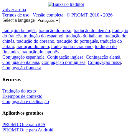
volver arriba
Termos de uso
|
Versão completa
|
© PROMT, 2010 - 2026
Select a language
tradução do inglés
,
tradução do russo
,
tradução do alemão
,
tradução
do francês
,
tradução do espanhol
,
tradução do italiano
,
tradução do
chinês
,
tradução do coreano
,
tradução do português
,
tradução do
tártaro
,
tradução do turco
,
tradução do ucraniano
,
tradução do
finlandês
,
tradução do japonês
Conjugação espanhola
,
Conjugação inglesa
,
Conjugação alemã
,
Conjugação italiana
,
Conjugação portuguesa
,
Conjugação russa
,
Conjugação francesa
.
Recursos
Tradução do texto
Exempos de contexto
Conjugação e declinação
Aplicativos gratuitos
PROMT.One para iOS
PROMT.One para Android