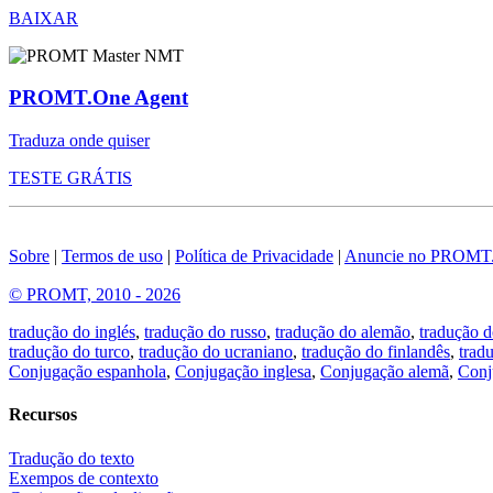
BAIXAR
PROMT.One Agent
Traduza onde quiser
TESTE GRÁTIS
Sobre
|
Termos de uso
|
Política de Privacidade
|
Anuncie no PROMT
© PROMT, 2010 - 2026
tradução do inglés
,
tradução do russo
,
tradução do alemão
,
tradução d
tradução do turco
,
tradução do ucraniano
,
tradução do finlandês
,
trad
Conjugação espanhola
,
Conjugação inglesa
,
Conjugação alemã
,
Conj
Recursos
Tradução do texto
Exempos de contexto