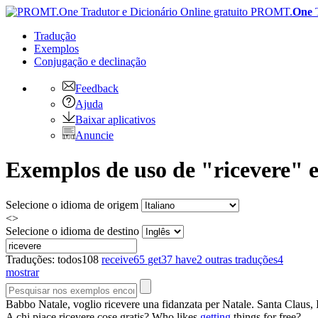
PROMT.
One
Tradução
Exemplos
Conjugação
e declinação
Feedback
Ajuda
Baixar aplicativos
Anuncie
Exemplos de uso de "ricevere" e
Selecione o idioma de origem
<>
Selecione o idioma de destino
Traduções:
todos
108
receive
65
get
37
have
2
outras traduções
4
mostrar
Babbo Natale, voglio
ricevere
una fidanzata per Natale.
Santa Claus, 
A chi piace
ricevere
cose gratis?
Who likes
getting
things for free?