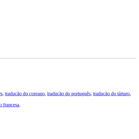
ês
,
tradução do coreano
,
tradução do português
,
tradução do tártaro
,
 francesa
.