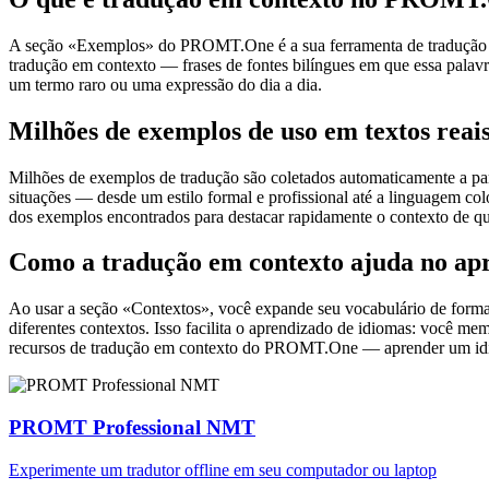
A seção «Exemplos» do PROMT.One é a sua ferramenta de tradução em c
tradução em contexto — frases de fontes bilíngues em que essa palavra
um termo raro ou uma expressão do dia a dia.
Milhões de exemplos de uso em textos reai
Milhões de exemplos de tradução são coletados automaticamente a parti
situações — desde um estilo formal e profissional até a linguagem co
dos exemplos encontrados para destacar rapidamente o contexto de qu
Como a tradução em contexto ajuda no ap
Ao usar a seção «Contextos», você expande seu vocabulário de forma e
diferentes contextos. Isso facilita o aprendizado de idiomas: você m
recursos de tradução em contexto do PROMT.One — aprender um idiom
PROMT Professional NMT
Experimente um tradutor offline em seu computador ou laptop