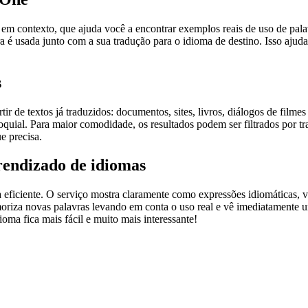
ontexto, que ajuda você a encontrar exemplos reais de uso de palavra
 é usada junto com a sua tradução para o idioma de destino. Isso ajuda
s
r de textos já traduzidos: documentos, sites, livros, diálogos de film
loquial. Para maior comodidade, os resultados podem ser filtrados por 
e precisa.
rendizado de idiomas
ficiente. O serviço mostra claramente como expressões idiomáticas, ve
emoriza novas palavras levando em conta o uso real e vê imediatamente 
a fica mais fácil e muito mais interessante!