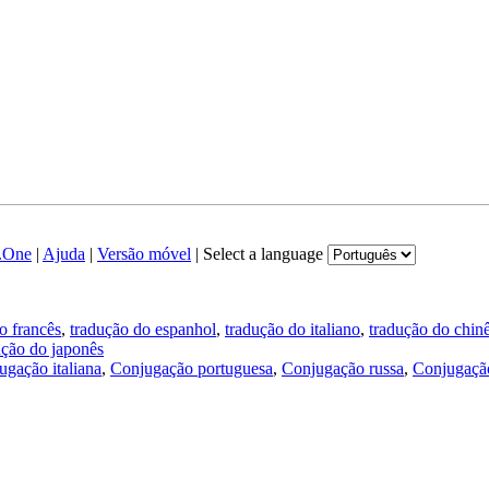
.One
|
Ajuda
|
Versão móvel
|
Select a language
o francês
,
tradução do espanhol
,
tradução do italiano
,
tradução do chin
ução do japonês
ugação italiana
,
Conjugação portuguesa
,
Conjugação russa
,
Conjugação