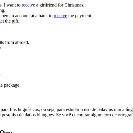
s, I want to
receive
a girlfriend for Christmas.
ng.
open an account at a bank to
receive
the payment.
get
the gift.
ls from abroad.
o.
.
e package.
ara fins linguísticos, ou seja, para estudar o uso de palavras numa lín
pesquisa de dados bilíngues. Se você encontrar algum erro de ortografia
.One