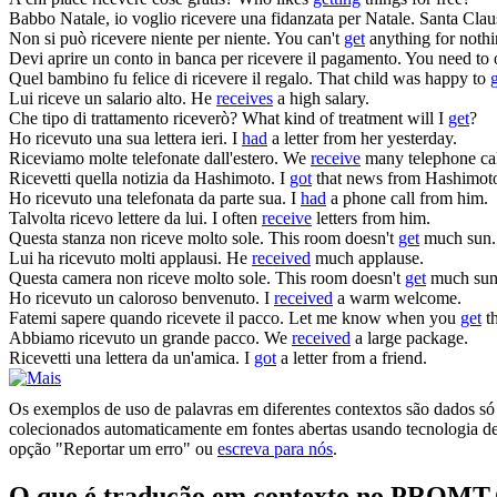
Babbo Natale, io voglio
ricevere
una fidanzata per Natale.
Santa Clau
Non si può
ricevere
niente per niente.
You can't
get
anything for nothi
Devi aprire un conto in banca per
ricevere
il pagamento.
You need to 
Quel bambino fu felice di
ricevere
il regalo.
That child was happy to
Lui
riceve
un salario alto.
He
receives
a high salary.
Che tipo di trattamento
riceverò
?
What kind of treatment will I
get
?
Ho
ricevuto
una sua lettera ieri.
I
had
a letter from her yesterday.
Riceviamo
molte telefonate dall'estero.
We
receive
many telephone cal
Ricevetti
quella notizia da Hashimoto.
I
got
that news from Hashimot
Ho
ricevuto
una telefonata da parte sua.
I
had
a phone call from him.
Talvolta
ricevo
lettere da lui.
I often
receive
letters from him.
Questa stanza non
riceve
molto sole.
This room doesn't
get
much sun.
Lui ha
ricevuto
molti applausi.
He
received
much applause.
Questa camera non
riceve
molto sole.
This room doesn't
get
much sun
Ho
ricevuto
un caloroso benvenuto.
I
received
a warm welcome.
Fatemi sapere quando
ricevete
il pacco.
Let me know when you
get
th
Abbiamo
ricevuto
un grande pacco.
We
received
a large package.
Ricevetti
una lettera da un'amica.
I
got
a letter from a friend.
Os exemplos de uso de palavras em diferentes contextos são dados só p
colecionados automaticamente em fontes abertas usando tecnologia de 
opção "Reportar um erro" ou
escreva para nós
.
O que é tradução em contexto no PROMT