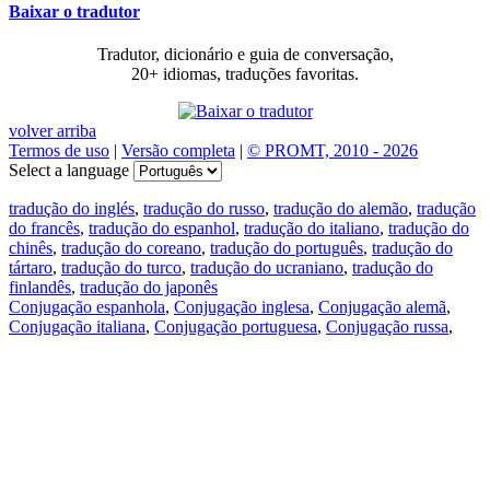
Baixar o tradutor
Tradutor, dicionário e guia de conversação,
20+ idiomas, traduções favoritas.
volver arriba
Termos de uso
|
Versão completa
|
© PROMT, 2010 - 2026
Select a language
tradução do inglés
,
tradução do russo
,
tradução do alemão
,
tradução
do francês
,
tradução do espanhol
,
tradução do italiano
,
tradução do
chinês
,
tradução do coreano
,
tradução do português
,
tradução do
tártaro
,
tradução do turco
,
tradução do ucraniano
,
tradução do
finlandês
,
tradução do japonês
Conjugação espanhola
,
Conjugação inglesa
,
Conjugação alemã
,
Conjugação italiana
,
Conjugação portuguesa
,
Conjugação russa
,
Conjugação francesa
.
Recursos
Tradução do texto
Exempos de contexto
Conjugação e declinação