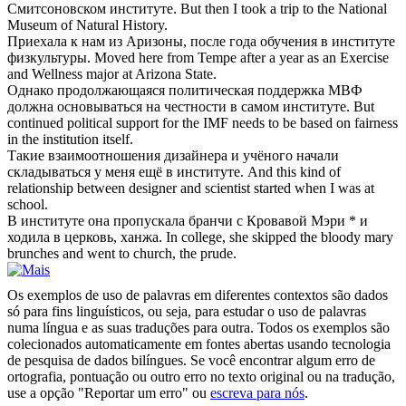
Смитсоновском
институте
.
But then I took a trip to the National
Museum of Natural History.
Приехала к нам из Аризоны, после года обучения в
институте
физкультуры.
Moved here from Tempe after a year as an Exercise
and Wellness major at Arizona State.
Однако продолжающаяся политическая поддержка МВФ
должна основываться на честности в самом
институте
.
But
continued political support for the IMF needs to be based on fairness
in the institution itself.
Такие взаимоотношения дизайнера и учёного начали
складываться у меня ещё в
институте
.
And this kind of
relationship between designer and scientist started when I was at
school.
В
институте
она пропускала бранчи с Кровавой Мэри * и
ходила в церковь, ханжа.
In college, she skipped the bloody mary
brunches and went to church, the prude.
Os exemplos de uso de palavras em diferentes contextos são dados
só para fins linguísticos, ou seja, para estudar o uso de palavras
numa língua e as suas traduções para outra. Todos os exemplos são
colecionados automaticamente em fontes abertas usando tecnologia
de pesquisa de dados bilíngues. Se você encontrar algum erro de
ortografia, pontuação ou outro erro no texto original ou na tradução,
use a opção "Reportar um erro" ou
escreva para nós
.