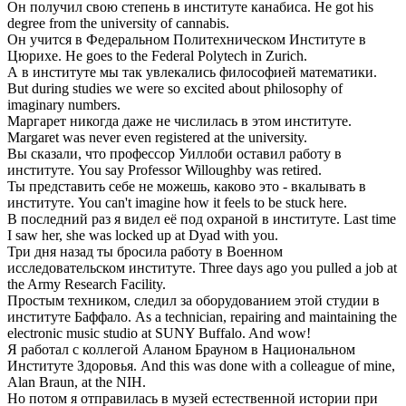
Он получил свою степень в
институте
канабиса.
He got his
degree from the university of cannabis.
Он учится в Федеральном Политехническом
Институте
в
Цюрихе.
He goes to the Federal Polytech in Zurich.
А в
институте
мы так увлекались философией математики.
But during studies we were so excited about philosophy of
imaginary numbers.
Маргарет никогда даже не числилась в этом
институте
.
Margaret was never even registered at the university.
Вы сказали, что профессор Уиллоби оставил работу в
институте
.
You say Professor Willoughby was retired.
Ты представить себе не можешь, каково это - вкалывать в
институте
.
You can't imagine how it feels to be stuck here.
В последний раз я видел её под охраной в
институте
.
Last time
I saw her, she was locked up at Dyad with you.
Три дня назад ты бросила работу в Военном
исследовательском
институте
.
Three days ago you pulled a job at
the Army Research Facility.
Простым техником, следил за оборудованием этой студии в
институте
Баффало.
As a technician, repairing and maintaining the
electronic music studio at SUNY Buffalo. And wow!
Я работал с коллегой Аланом Брауном в Национальном
Институте
Здоровья.
And this was done with a colleague of mine,
Alan Braun, at the NIH.
Но потом я отправилась в музей естественной истории при