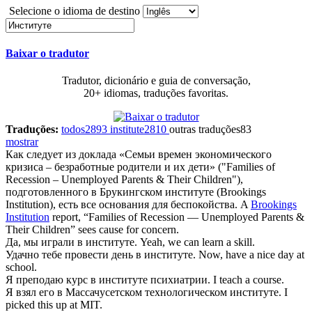
Selecione o idioma de destino
Baixar o tradutor
Tradutor, dicionário e guia de conversação,
20+ idiomas, traduções favoritas.
Traduções:
todos
2893
institute
2810
outras traduções
83
mostrar
Как следует из доклада «Семьи времен экономического
кризиса – безработные родители и их дети» ("Families of
Recession – Unemployed Parents & Their Children"),
подготовленного в
Брукингском институте
(Brookings
Institution), есть все основания для беспокойства.
A
Brookings
Institution
report, “Families of Recession — Unemployed Parents &
Their Children” sees cause for concern.
Да, мы играли в
институте
.
Yeah, we can learn a skill.
Удачно тебе провести день в
институте
.
Now, have a nice day at
school.
Я преподаю курс в
институте
психиатрии.
I teach a course.
Я взял его в Массачусетском технологическом
институте
.
I
picked this up at MIT.