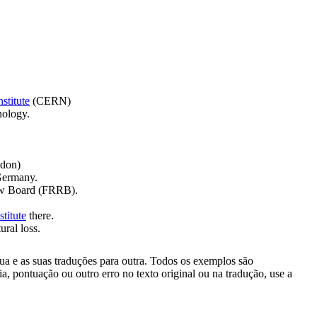
nstitute
(CERN)
ology.
ndon)
 Germany.
iew Board (FRRB).
stitute
there.
ral loss.
gua e as suas traduções para outra. Todos os exemplos são
, pontuação ou outro erro no texto original ou na tradução, use a