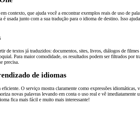
ontexto, que ajuda você a encontrar exemplos reais de uso de palavra
 é usada junto com a sua tradução para o idioma de destino. Isso ajuda
s
r de textos já traduzidos: documentos, sites, livros, diálogos de film
loquial. Para maior comodidade, os resultados podem ser filtrados por 
e precisa.
rendizado de idiomas
ficiente. O serviço mostra claramente como expressões idiomáticas, ve
emoriza novas palavras levando em conta o uso real e vê imediatamente 
a fica mais fácil e muito mais interessante!