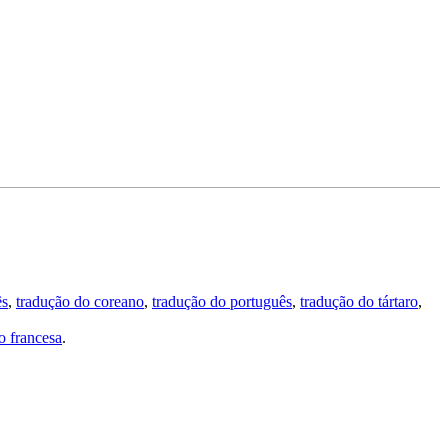
ês
,
tradução do coreano
,
tradução do português
,
tradução do tártaro
,
 francesa
.