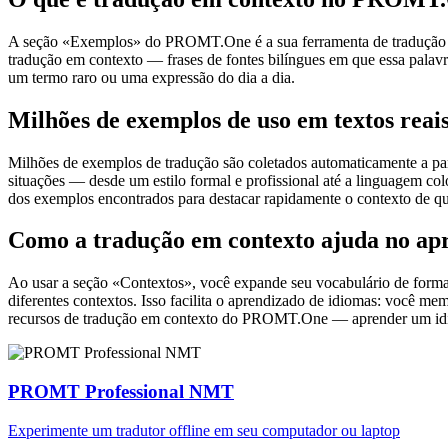
A seção «Exemplos» do PROMT.One é a sua ferramenta de tradução em c
tradução em contexto — frases de fontes bilíngues em que essa palavra
um termo raro ou uma expressão do dia a dia.
Milhões de exemplos de uso em textos reai
Milhões de exemplos de tradução são coletados automaticamente a parti
situações — desde um estilo formal e profissional até a linguagem co
dos exemplos encontrados para destacar rapidamente o contexto de qu
Como a tradução em contexto ajuda no ap
Ao usar a seção «Contextos», você expande seu vocabulário de forma e
diferentes contextos. Isso facilita o aprendizado de idiomas: você m
recursos de tradução em contexto do PROMT.One — aprender um idiom
PROMT Professional NMT
Experimente um tradutor offline em seu computador ou laptop