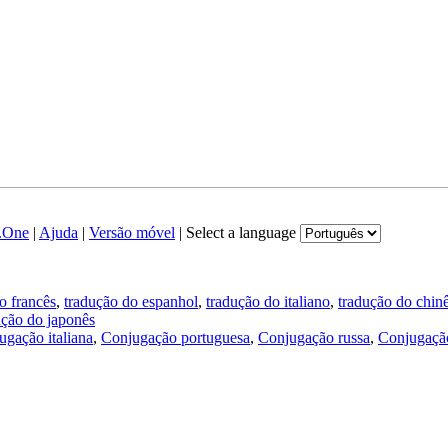
.One
|
Ajuda
|
Versão móvel
|
Select a language
o francês
,
tradução do espanhol
,
tradução do italiano
,
tradução do chin
ução do japonês
ugação italiana
,
Conjugação portuguesa
,
Conjugação russa
,
Conjugação