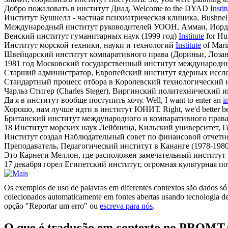
Добро пожаловать в
институт
Диад.
Welcome to the DYAD
Instit
Институт
Бушнелл - частная психиатрическая клиника.
Bushnel
Международный
институт
руководителей УООН, Амман, Иорд
Венский
институт
гуманитарных наук (1999 год)
Institute
for Hu
Институт
морской техники, науки и технологий
Institute
of Mari
Швейцарский
институт
компаративного права (Дориньи, Лозан
1981 год Московский государственный
институт
международн
Старший администратор, Европейский
институт
ядерных иссл
Стандартный процесс отбора в Королевский технологический
Чарльз Стигер (Charles Steger), Виргинский политехнический
и
Да я в
институт
вообще поступить хочу.
Well, I want to enter an
i
Хорошо, нам лучше идти в
институт
ЮНИТ.
Right, we'd better 
Британский
институт
международного и компаративного права
18
Институт
морских наук Лейбница, Кильский университет, Г
Институт
создал Наблюдательный совет по финансовой отчет
Преподаватель, Педагогический
институт
в Кананге (1978-198
Это Карнеги Меллон, где расположен замечательный
институт
17 декабря горел Египетский
институт
, огромная культурная по
Os exemplos de uso de palavras em diferentes contextos são dados só p
colecionados automaticamente em fontes abertas usando tecnologia de 
opção "Reportar um erro" ou
escreva para nós
.
O que é tradução em contexto no PROMT