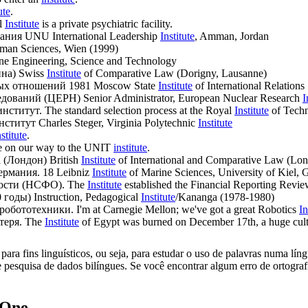
ute
.
l
Institute
is a private psychiatric facility.
ания
UNU International Leadership
Institute
, Amman, Jordan
man Sciences, Wien (1999)
ne Engineering, Science and Technology
на)
Swiss
Institute
of Comparative Law (Dorigny, Lausanne)
ых отношений
1981 Moscow State
Institute
of International Relations
едований (ЦЕРН)
Senior Administrator, European Nuclear Research
I
институт
.
The standard selection process at the Royal
Institute
of Techn
нститут
Charles Steger, Virginia Polytechnic
Institute
nstitute
.
be on our way to the UNIT
institute
.
 (Лондон)
British
Institute
of International and Comparative Law (Lo
ермания.
18 Leibniz
Institute
of Marine Sciences, University of Kiel,
ности (НСФО).
The
Institute
established the Financial Reporting Rev
0 годы)
Instruction, Pedagogical
Institute
/Kananga (1978-1980)
робототехники.
I'm at Carnegie Mellon; we've got a great Robotics
In
теря.
The
Institute
of Egypt was burned on December 17th, a huge cultu
ara fins linguísticos, ou seja, para estudar o uso de palavras numa lín
pesquisa de dados bilíngues. Se você encontrar algum erro de ortografia
.One