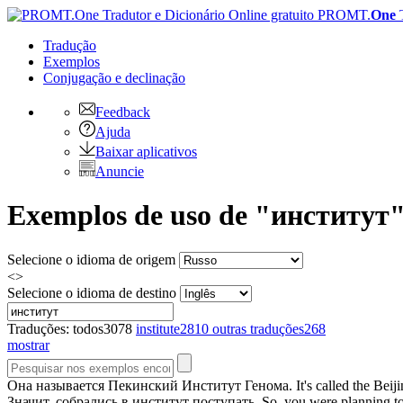
PROMT.
One
Tradução
Exemplos
Conjugação
e declinação
Feedback
Ajuda
Baixar aplicativos
Anuncie
Exemplos de uso de "институт" 
Selecione o idioma de origem
<>
Selecione o idioma de destino
Traduções:
todos
3078
institute
2810
outras traduções
268
mostrar
Она называется Пекинский
Институт
Генома.
It's called the Be
Значит, собрались в
институт
поступать.
So, you were planning t