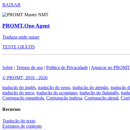
BAIXAR
PROMT.One Agent
Traduza onde quiser
TESTE GRÁTIS
Sobre
|
Termos de uso
|
Política de Privacidade
|
Anuncie no PROMT
© PROMT, 2010 - 2026
tradução do inglés
,
tradução do russo
,
tradução do alemão
,
tradução d
tradução do turco
,
tradução do ucraniano
,
tradução do finlandês
,
trad
Conjugação espanhola
,
Conjugação inglesa
,
Conjugação alemã
,
Conj
Recursos
Tradução do texto
Exempos de contexto