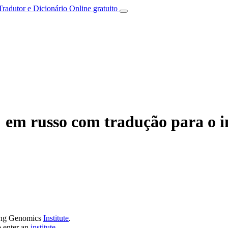
Tradutor e Dicionário Online gratuito
em russo com tradução para o i
ijing Genomics
Institute
.
o enter an
institute
.