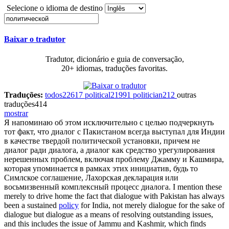
Selecione o idioma de destino
Baixar o tradutor
Tradutor, dicionário e guia de conversação,
20+ idiomas, traduções favoritas.
Traduções:
todos
22617
political
21991
politician
212
outras
traduções
414
mostrar
Я напоминаю об этом исключительно с целью подчеркнуть
тот факт, что диалог с Пакистаном всегда выступал для Индии
в качестве твердой
политической установки
, причем не
диалог ради диалога, а диалог как средство урегулирования
нерешенных проблем, включая проблему Джамму и Кашмира,
которая упоминается в рамках этих инициатив, будь то
Симлское соглашение, Лахорская декларация или
восьмизвенный комплексный процесс диалога.
I mention these
merely to drive home the fact that dialogue with Pakistan has always
been a sustained
policy
for India, not merely dialogue for the sake of
dialogue but dialogue as a means of resolving outstanding issues,
and this includes the issue of Jammu and Kashmir, which finds