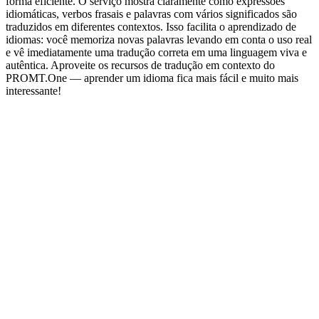
forma eficiente. O serviço mostra claramente como expressões
idiomáticas, verbos frasais e palavras com vários significados são
traduzidos em diferentes contextos. Isso facilita o aprendizado de
idiomas: você memoriza novas palavras levando em conta o uso real
e vê imediatamente uma tradução correta em uma linguagem viva e
autêntica. Aproveite os recursos de tradução em contexto do
PROMT.One — aprender um idioma fica mais fácil e muito mais
interessante!