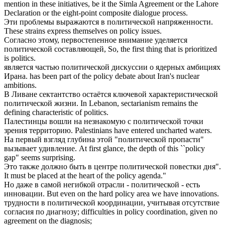
mention in these initiatives, be it the Simla Agreement or the Lahore
Declaration or the eight-point composite dialogue process.
Эти проблемы выражаются в
политической
напряженности.
These strains express themselves on policy issues.
Согласно этому, первостепенное внимание уделяется
политической
составляющей,
So, the first thing that is prioritized
is politics.
является частью
политической
дискуссии о ядерных амбициях
Ирана.
has been part of the policy debate about Iran's nuclear
ambitions.
В Ливане сектантство остаётся ключевой характеристической
политической
жизни.
In Lebanon, sectarianism remains the
defining characteristic of politics.
Палестинцы вошли на незнакомую с
политической
точки
зрения территорию.
Palestinians have entered uncharted waters.
На первый взгляд глубина этой "
политической
пропасти"
вызывает удивление.
At first glance, the depth of this ``policy
gap" seems surprising.
Это также должно быть в центре
политической
повестки дня".
It must be placed at the heart of the policy agenda."
Но даже в самой негибкой отрасли -
политической
- есть
инновации.
But even on the hard policy area we have innovations.
трудности в
политической
координации, учитывая отсутствие
согласия по диагнозу;
difficulties in policy coordination, given no
agreement on the diagnosis;