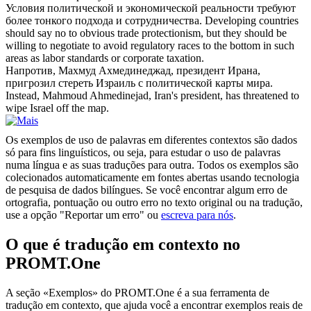
Условия
политической
и экономической реальности требуют
более тонкого подхода и сотрудничества.
Developing countries
should say no to obvious trade protectionism, but they should be
willing to negotiate to avoid regulatory races to the bottom in such
areas as labor standards or corporate taxation.
Напротив, Махмуд Ахмединеджад, президент Ирана,
пригрозил стереть Израиль с
политической
карты мира.
Instead, Mahmoud Ahmedinejad, Iran's president, has threatened to
wipe Israel off the map.
Os exemplos de uso de palavras em diferentes contextos são dados
só para fins linguísticos, ou seja, para estudar o uso de palavras
numa língua e as suas traduções para outra. Todos os exemplos são
colecionados automaticamente em fontes abertas usando tecnologia
de pesquisa de dados bilíngues. Se você encontrar algum erro de
ortografia, pontuação ou outro erro no texto original ou na tradução,
use a opção "Reportar um erro" ou
escreva para nós
.
O que é tradução em contexto no
PROMT.One
A seção «Exemplos» do PROMT.One é a sua ferramenta de
tradução em contexto, que ajuda você a encontrar exemplos reais de