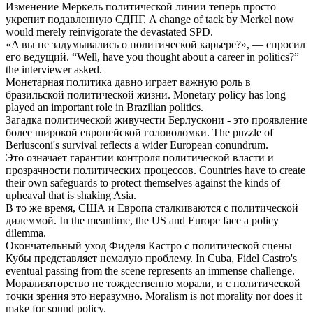
Изменение Меркель
политической
линии теперь просто
укрепит подавленную СДПГ.
A change of tack by Merkel now
would merely reinvigorate the devastated SPD.
«A вы не задумывались о
политической
карьере?», — спросил
его ведущий.
“Well, have you thought about a career in politics?”
the interviewer asked.
Монетарная политика давно играет важную роль в
бразильской
политической
жизни.
Monetary policy has long
played an important role in Brazilian politics.
Загадка
политической
живучести Берлускони - это проявление
более широкой европейской головоломки.
The puzzle of
Berlusconi's survival reflects a wider European conundrum.
Это означает гарантии контроля
политической
власти и
прозрачности политических процессов.
Countries have to create
their own safeguards to protect themselves against the kinds of
upheaval that is shaking Asia.
В то же время, США и Европа сталкиваются с
политической
дилеммой.
In the meantime, the US and Europe face a policy
dilemma.
Окончательный уход Фиделя Кастро с
политической
сцены
Кубы представляет немалую проблему.
In Cuba, Fidel Castro's
eventual passing from the scene represents an immense challenge.
Морализаторство не тождественно морали, и с
политической
точки зрения это неразумно.
Moralism is not morality nor does it
make for sound policy.