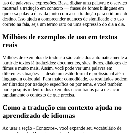
uso de palavras e expressões. Basta digitar uma palavra e o serviço
mostrará a tradução em contexto — frases de fontes bilíngues em
que essa palavra é usada junto com a sua tradução para o idioma de
destino. Isso ajuda a compreender nuances de significado e o uso
correto na fala, seja um termo raro ou uma expressão do dia a dia.
Milhões de exemplos de uso em textos
reais
Milhões de exemplos de tradução são coletados automaticamente a
partir de textos já traduzidos: documentos, sites, livros, diálogos de
filmes e muito mais. Assim, você pode ver uma palavra em
diferentes situações — desde um estilo formal e profissional até a
linguagem coloquial. Para maior comodidade, os resultados podem
ser filtrados por tradução específica ou por tema, e você também
pode pesquisar dentro dos exemplos encontrados para destacar
rapidamente o contexto de que precisa.
Como a tradução em contexto ajuda no
aprendizado de idiomas
Ao usar a seção «Contextos», você expande seu vocabulário de