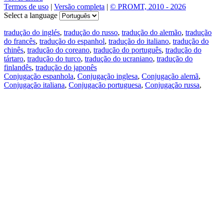
Termos de uso
|
Versão completa
|
© PROMT, 2010 - 2026
Select a language
tradução do inglés
,
tradução do russo
,
tradução do alemão
,
tradução
do francês
,
tradução do espanhol
,
tradução do italiano
,
tradução do
chinês
,
tradução do coreano
,
tradução do português
,
tradução do
tártaro
,
tradução do turco
,
tradução do ucraniano
,
tradução do
finlandês
,
tradução do japonês
Conjugação espanhola
,
Conjugação inglesa
,
Conjugação alemã
,
Conjugação italiana
,
Conjugação portuguesa
,
Conjugação russa
,
Conjugação francesa
.
Recursos
Tradução do texto
Exempos de contexto
Conjugação e declinação
Aplicativos gratuitos
PROMT.One para iOS
PROMT.One para Android
Ofertas