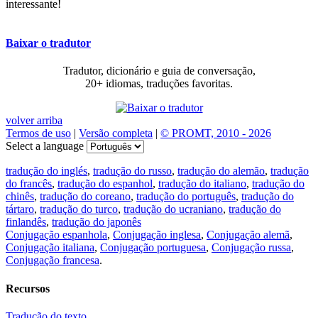
interessante!
Baixar o tradutor
Tradutor, dicionário e guia de conversação,
20+ idiomas, traduções favoritas.
volver arriba
Termos de uso
|
Versão completa
|
© PROMT, 2010 - 2026
Select a language
tradução do inglés
,
tradução do russo
,
tradução do alemão
,
tradução
do francês
,
tradução do espanhol
,
tradução do italiano
,
tradução do
chinês
,
tradução do coreano
,
tradução do português
,
tradução do
tártaro
,
tradução do turco
,
tradução do ucraniano
,
tradução do
finlandês
,
tradução do japonês
Conjugação espanhola
,
Conjugação inglesa
,
Conjugação alemã
,
Conjugação italiana
,
Conjugação portuguesa
,
Conjugação russa
,
Conjugação francesa
.
Recursos
Tradução do texto