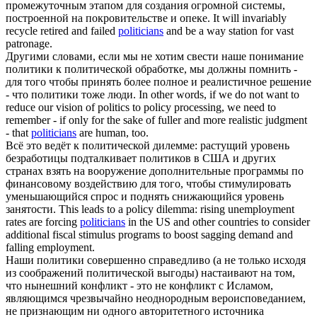
промежуточным этапом для создания огромной системы,
построенной на покровительстве и опеке.
It will invariably
recycle retired and failed
politicians
and be a way station for vast
patronage.
Другими словами, если мы не хотим свести наше понимание
политики к
политической
обработке, мы должны помнить -
для того чтобы принять более полное и реалистичное решение
- что политики тоже люди.
In other words, if we do not want to
reduce our vision of politics to policy processing, we need to
remember - if only for the sake of fuller and more realistic judgment
- that
politicians
are human, too.
Всё это ведёт к
политической
дилемме: растущий уровень
безработицы подталкивает политиков в США и других
странах взять на вооружение дополнительные программы по
финансовому воздействию для того, чтобы стимулировать
уменьшающийся спрос и поднять снижающийся уровень
занятости.
This leads to a policy dilemma: rising unemployment
rates are forcing
politicians
in the US and other countries to consider
additional fiscal stimulus programs to boost sagging demand and
falling employment.
Наши политики совершенно справедливо (а не только исходя
из соображений
политической
выгоды) настаивают на том,
что нынешний конфликт - это не конфликт с Исламом,
являющимся чрезвычайно неоднородным вероисповеданием,
не признающим ни одного авторитетного источника