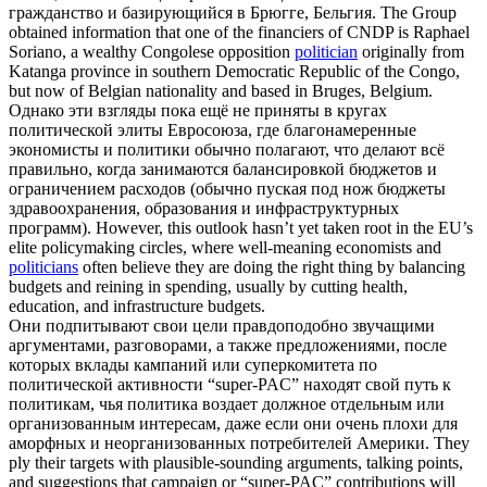
гражданство и базирующийся в Брюгге, Бельгия.
The Group
obtained information that one of the financiers of CNDP is Raphael
Soriano, a wealthy Congolese opposition
politician
originally from
Katanga province in southern Democratic Republic of the Congo,
but now of Belgian nationality and based in Bruges, Belgium.
Однако эти взгляды пока ещё не приняты в кругах
политической
элиты Евросоюза, где благонамеренные
экономисты и политики обычно полагают, что делают всё
правильно, когда занимаются балансировкой бюджетов и
ограничением расходов (обычно пуская под нож бюджеты
здравоохранения, образования и инфраструктурных
программ).
However, this outlook hasn’t yet taken root in the EU’s
elite policymaking circles, where well-meaning economists and
politicians
often believe they are doing the right thing by balancing
budgets and reining in spending, usually by cutting health,
education, and infrastructure budgets.
Они подпитывают свои цели правдоподобно звучащими
аргументами, разговорами, а также предложениями, после
которых вклады кампаний или суперкомитета по
политической
активности “super-PAC” находят свой путь к
политикам, чья политика воздает должное отдельным или
организованным интересам, даже если они очень плохи для
аморфных и неорганизованных потребителей Америки.
They
ply their targets with plausible-sounding arguments, talking points,
and suggestions that campaign or “super-PAC” contributions will