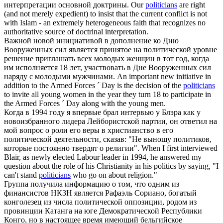
интерпретации основной доктрины.
Our
politicians
are right
(and not merely expedient) to insist that the current conflict is not
with Islam - an extremely heterogeneous faith that recognizes no
authoritative source of doctrinal interpretation.
Важной новой инициативой в дополнение ко Дню
Вооруженных сил является принятое на
политической
уровне
решение приглашать всех молодых женщин в тот год, когда
им исполняется 18 лет, участвовать в Дне Вооруженных сил
наряду с молодыми мужчинами.
An important new initiative in
addition to the Armed Forces ´ Day is the decision of the
politicians
to invite all young women in the year they turn 18 to participate in
the Armed Forces ´ Day along with the young men.
Когда в 1994 году я впервые брал интервью у Блэра как у
новоизбранного лидера Лейбористской партии, он ответил на
мой вопрос о роли его веры в христианство в его
политической
деятельности, сказав: "Не выношу политиков,
которые постоянно твердят о религии".
When I first interviewed
Blair, as newly elected Labour leader in 1994, he answered my
question about the role of his Christianity in his politics by saying, "I
can't stand
politicians
who go on about religion."
Группа получила информацию о том, что одним из
финансистов НКЗН является Рафаэль Сориано, богатый
конголезец из числа
политической
оппозиции, родом из
провинции Катанга на юге Демократической Республики
Конго, но в настоящее время имеющий бельгийское