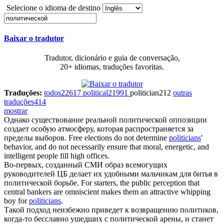
Selecione o idioma de destino
Baixar o tradutor
Tradutor, dicionário e guia de conversação,
20+ idiomas, traduções favoritas.
Traduções:
todos
22617
political
21991
politician
212
outras
traduções
414
mostrar
Однако существование реальной
политической
оппозиции
создает особую атмосферу, которая распространяется за
пределы выборов.
Free elections do not determine
politicians
'
behavior, and do not necessarily ensure that moral, energetic, and
intelligent people fill high offices.
Во-первых, созданный СМИ образ всемогущих
руководителей ЦБ делает их удобными мальчикам для битья в
политической
борьбе.
For starters, the public perception that
central bankers are omniscient makes them an attractive whipping
boy for
politicians
.
Такой подход неизбежно приведет к возвращению политиков,
когда-то бесславно ушедших с
политической
арены, и станет