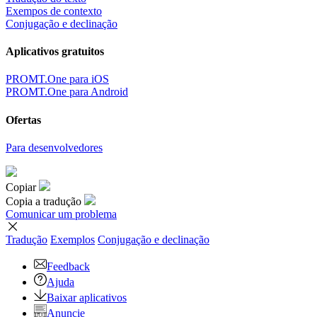
Exempos de contexto
Conjugação e declinação
Aplicativos gratuitos
PROMT.One para iOS
PROMT.One para Android
Ofertas
Para desenvolvedores
Copiar
Copia a tradução
Comunicar um problema
Tradução
Exemplos
Conjugação
e declinação
Feedback
Ajuda
Baixar aplicativos
Anuncie