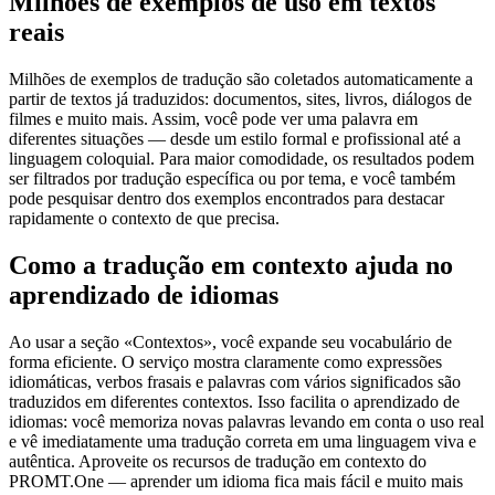
Milhões de exemplos de uso em textos
reais
Milhões de exemplos de tradução são coletados automaticamente a
partir de textos já traduzidos: documentos, sites, livros, diálogos de
filmes e muito mais. Assim, você pode ver uma palavra em
diferentes situações — desde um estilo formal e profissional até a
linguagem coloquial. Para maior comodidade, os resultados podem
ser filtrados por tradução específica ou por tema, e você também
pode pesquisar dentro dos exemplos encontrados para destacar
rapidamente o contexto de que precisa.
Como a tradução em contexto ajuda no
aprendizado de idiomas
Ao usar a seção «Contextos», você expande seu vocabulário de
forma eficiente. O serviço mostra claramente como expressões
idiomáticas, verbos frasais e palavras com vários significados são
traduzidos em diferentes contextos. Isso facilita o aprendizado de
idiomas: você memoriza novas palavras levando em conta o uso real
e vê imediatamente uma tradução correta em uma linguagem viva e
autêntica. Aproveite os recursos de tradução em contexto do
PROMT.One — aprender um idioma fica mais fácil e muito mais