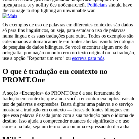
прекратить эту войну без победителей.
Politicians
should have
the courage to stop fighting an unwinnable war.
Os exemplos de uso de palavras em diferentes contextos são dados
só para fins linguísticos, ou seja, para estudar o uso de palavras
numa língua e as suas traduções para outra. Todos os exemplos são
colecionados automaticamente em fontes abertas usando tecnologia
de pesquisa de dados bilíngues. Se você encontrar algum erro de
ortografia, pontuação ou outro erro no texto original ou na tradução,
use a opção "Reportar um erro" ou
escreva para nós
.
O que é tradução em contexto no
PROMT.One
A seção «Exemplos» do PROMT.One é a sua ferramenta de
tradução em contexto, que ajuda você a encontrar exemplos reais de
uso de palavras e expressões. Basta digitar uma palavra e o serviço
mostrará a tradução em contexto — frases de fontes bilíngues em
que essa palavra é usada junto com a sua tradução para o idioma de
destino. Isso ajuda a compreender nuances de significado e o uso
correto na fala, seja um termo raro ou uma expressão do dia a dia.