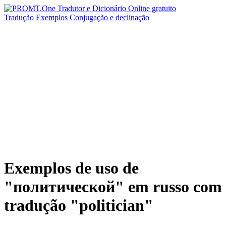
Tradução
Exemplos
Conjugação
e declinação
Exemplos de uso de
"политической" em russo com
tradução "politician"