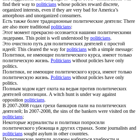
find their way to
politicians
whose policies reward discrete,
organized interests, even if they are very bad for America’s
amorphous and unorganized consumers.
Есть также более традиционные
политические
деятели:
There
are also more traditional
politicians
:
Этот момент прекрасно осознается нашими
политическими
лидерами.
This point is well understood by
politicians
.
Это очистило путь для
политических
деятелей с простой
идеей:
This cleared the way for
politicians
with a simple message:
Политики, не имеющие
политического
курса, имеют только
политическую жизнь.
Politicians
without policies have only
politics.
Политики, не имеющие политического курса, имеют только
политическую
жизнь.
Politicians
without policies have only
politics.
Полным ходом идет охота на ведьм против
политических
деятелей оппозиции.
A witch hunt is under way against
opposition
politicians
.
В 2007-2008 годах грехи банкиров пали на
политических
деятелей;
In 2007-2008, the sins of the bankers were visited on the
politicians
;
Некоторые журналисты и политики попросили
политического
убежища в других странах.
Some journalists and
politicians
sought asylum in other countries.
Политические
деятели должны набраться храбрости и