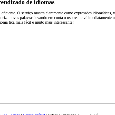
rendizado de idiomas
ficiente. O serviço mostra claramente como expressões idiomáticas, ve
emoriza novas palavras levando em conta o uso real e vê imediatamente 
a fica mais fácil e muito mais interessante!