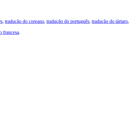
ês
,
tradução do coreano
,
tradução do português
,
tradução do tártaro
,
 francesa
.