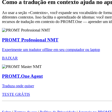
Como a tradução em contexto ajuda no ap
Ao usar a seção «Contextos», você expande seu vocabulário de forma e
diferentes contextos. Isso facilita o aprendizado de idiomas: você m
recursos de tradução em contexto do PROMT.One — aprender um idiom
PROMT Professional NMT
Experimente um tradutor offline em seu computador ou laptop
BAIXAR
PROMT.One Agent
Traduza onde quiser
TESTE GRÁTIS