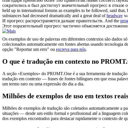
благодаря принятию более 180 правительствами соответствую
сократились и был достигнут значительный
прогресс
в отказе 
held up in international forums as examples to be followed, said th
substances had decreased dramatically and a great deal of
headway
wa
И
прогресс
распространяется дальше правительств.
And the
prog
Этот поразительный
прогресс
частично объясняется достижени
Os exemplos de uso de palavras em diferentes contextos são dados só p
colecionados automaticamente em fontes abertas usando tecnologia de 
opção "Reportar um erro" ou
escreva para nós
.
O que é tradução em contexto no PROMT
A seção «Exemplos» do PROMT.One é a sua ferramenta de tradução em c
tradução em contexto — frases de fontes bilíngues em que essa palavra
um termo raro ou uma expressão do dia a dia.
Milhões de exemplos de uso em textos reai
Milhões de exemplos de tradução são coletados automaticamente a parti
situações — desde um estilo formal e profissional até a linguagem co
dos exemplos encontrados para destacar rapidamente o contexto de qu