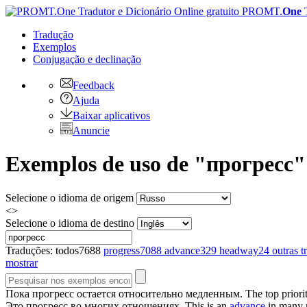
PROMT.
One
Tradução
Exemplos
Conjugação
e declinação
Feedback
Ajuda
Baixar aplicativos
Anuncie
Exemplos de uso de "прогресс" 
Selecione o idioma de origem
<>
Selecione o idioma de destino
Traduções:
todos
7688
progress
7088
advance
329
headway
24
outras t
mostrar
Пока
прогресс
остается относительно медленным.
The top priori
Это
прогресс
во многих отношениях.
This is an
advance
in many r