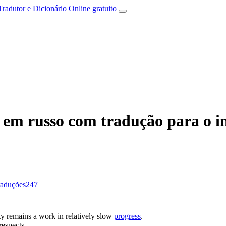
Tradutor e Dicionário Online gratuito
em russo com tradução para o in
raduções
247
ty remains a work in relatively slow
progress
.
espects.