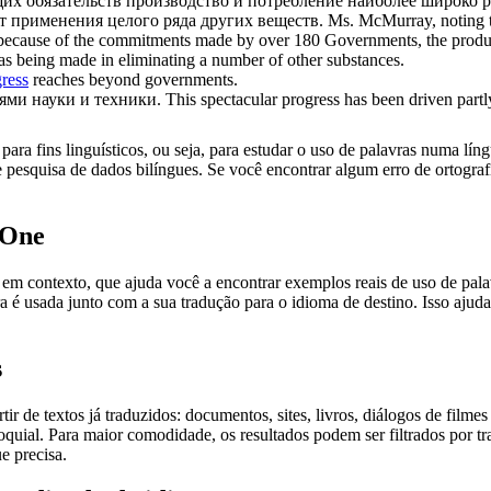
щих обязательств производство и потребление наиболее широко
от применения целого ряда других веществ.
Ms. McMurray, noting t
at, because of the commitments made by over 180 Governments, the prod
s being made in eliminating a number of other substances.
ress
reaches beyond governments.
ями науки и техники.
This spectacular progress has been driven part
ara fins linguísticos, ou seja, para estudar o uso de palavras numa lín
pesquisa de dados bilíngues. Se você encontrar algum erro de ortografia
.One
ontexto, que ajuda você a encontrar exemplos reais de uso de palavra
 é usada junto com a sua tradução para o idioma de destino. Isso ajuda
s
r de textos já traduzidos: documentos, sites, livros, diálogos de film
loquial. Para maior comodidade, os resultados podem ser filtrados por 
e precisa.