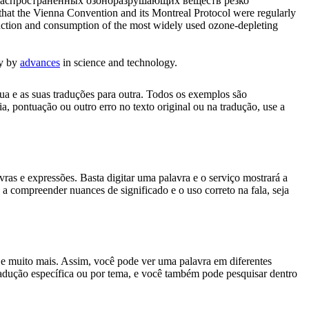
 распространенных озоноразрушающих веществ резко
hat the Vienna Convention and its Montreal Protocol were regularly
uction and consumption of the most widely used ozone-depleting
ly by
advances
in science and technology.
gua e as suas traduções para outra. Todos os exemplos são
, pontuação ou outro erro no texto original ou na tradução, use a
s e expressões. Basta digitar uma palavra e o serviço mostrará a
 a compreender nuances de significado e o uso correto na fala, seja
es e muito mais. Assim, você pode ver uma palavra em diferentes
tradução específica ou por tema, e você também pode pesquisar dentro