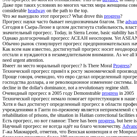
Даже при таких условиях во многих частях мира женщины со
considerable
headway
on the path to the top.
Что же вынудило этот
прогресс
?
What drove this
progress
?
Прогресс
науки часто бывает неоднозначным благом.
The
advan
Сегодня в Сьера-Леоне в целом достигнута стабильность, влас
значительный
прогресс
.
Today, in Sierra Leone, basic stability ha
Однако долгосрочный
прогресс
АСЕАН неоспорим.
Yet ASEAN
Обычно рынок стимулирует
прогресс
предпринимательских на
Как всем нам известно, достигнутый
прогресс
носит неоднородн
отстали и нуждаются в незамедлительном внимании.
As we all 
need urgent attention.
Имеет ли место моральный
прогресс
?
Is There Moral
Progress
?
Технический
прогресс
привёл к росту экономической производ
Проще говоря, очевидно, что евро сделал определенный
прогре
господства доллара, а не революционное изменение системы.
I
decline in the dollar's dominance, not a revolutionary regime shift.
Очевидный
прогресс
в 2005 году
Demonstrable
progress
in 2005
Технический
прогресс
немало помогает протестующим в наше 
Хотя и был достигнут определенный
прогресс
в области профе
учреждениями в Гаити по-прежнему является неприемлемой с т
rehabilitation of prisons, the situation in Haitian correctional facilit
Есть
прогресс
, но вот главное:
There has been
progress
, but here i
Научный
прогресс
не всегда идёт на благо человечеству.
Advanc
Г-жа Макмаррей, отметив, что Венская конвенция и ее Монреа