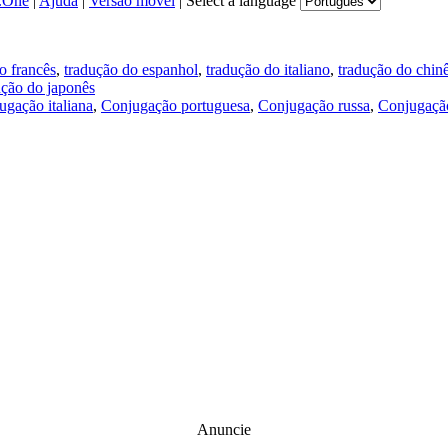
.One
|
Ajuda
|
Versão móvel
|
Select a language
o francês
,
tradução do espanhol
,
tradução do italiano
,
tradução do chin
ução do japonês
ugação italiana
,
Conjugação portuguesa
,
Conjugação russa
,
Conjugação
Anuncie