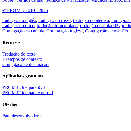
Sobre
|
Termos de uso
|
Política de Privacidade
|
Anuncie no PROMT
© PROMT, 2010 - 2026
tradução do inglés
,
tradução do russo
,
tradução do alemão
,
tradução d
tradução do turco
,
tradução do ucraniano
,
tradução do finlandês
,
trad
Conjugação espanhola
,
Conjugação inglesa
,
Conjugação alemã
,
Conj
Recursos
Tradução do texto
Exempos de contexto
Conjugação e declinação
Aplicativos gratuitos
PROMT.One para iOS
PROMT.One para Android
Ofertas
Para desenvolvedores