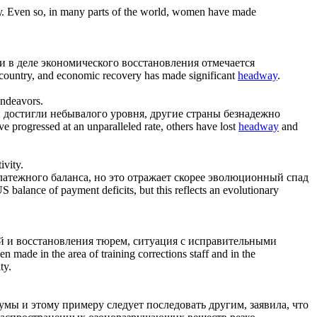
.
Even so, in many parts of the world, women have made
 и в деле экономического восстановления отмечается
e country, and economic recovery has made significant
headway
.
endeavors.
н достигли небывалого уровня, другие страны безнадежно
 progressed at an unparalleled rate, others have lost
headway
and
ivity.
латежного баланса, но это отражает скорее эволюционный спад
S balance of payment deficits, but this reflects an evolutionary
 и восстановления тюрем, ситуация с исправительными
n made in the area of training corrections staff and in the
ty.
ы и этому примеру следует последовать другим, заявила, что