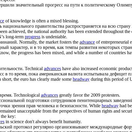
вершили значительный
прогресс
на пути к политическому Олимпу
ce
of knowledge is often a mixed blessing.
ть национального правительства распространяется на всю страну
s been achieved, the national authority has been extended throughout th
’s long-term
progress
is undeniable.
чинаний.
Normally, the market fosters the
advance
of entrepreneurial 
ый характер, и в то время, как темпы развития некоторых стра
know, the progress has been mixed, and while a number of countries have
ительности.
Technical
advances
have also increased economic product
сс
в то время, пока американская валюта испытывала дефицит п
n short, the euro has clearly made some
headway
during this period of U
время.
Technological
advances
greatly favor the 2009 protesters.
ссиональной подготовки сотрудников пенитенциарных заведений
очки зрения прав человека и безопасности.
While
headway
had bee
ies remained unacceptable from the perspectives of human rights and securi
s the key:
es
in science don't always benefit humanity.
льский протокол регулярно организовывают международные форум