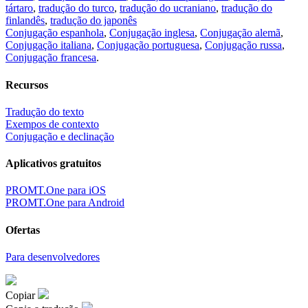
tártaro
,
tradução do turco
,
tradução do ucraniano
,
tradução do
finlandês
,
tradução do japonês
Conjugação espanhola
,
Conjugação inglesa
,
Conjugação alemã
,
Conjugação italiana
,
Conjugação portuguesa
,
Conjugação russa
,
Conjugação francesa
.
Recursos
Tradução do texto
Exempos de contexto
Conjugação e declinação
Aplicativos gratuitos
PROMT.One para iOS
PROMT.One para Android
Ofertas
Para desenvolvedores
Copiar