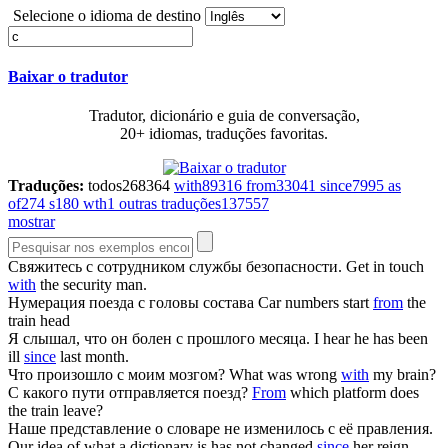
Selecione o idioma de destino
Baixar o tradutor
Tradutor, dicionário e guia de conversação,
20+ idiomas, traduções favoritas.
Traduções:
todos
268364
with
89316
from
33041
since
7995
as
of
274
s
180
wth
1
outras traduções
137557
mostrar
Свяжитесь
с
сотрудником службы безопасности.
Get in touch
with
the security man.
Нумерация поезда
с
головы состава
Car numbers start
from
the
train head
Я слышал, что он болен
с
прошлого месяца.
I hear he has been
ill
since
last month.
Что произошло
с
моим мозгом?
What was wrong
with
my brain?
С
какого пути отправляется поезд?
From
which platform does
the train leave?
Наше представление о словаре не изменилось
с
её правления.
Our idea of what a dictionary is has not changed
since
her reign.