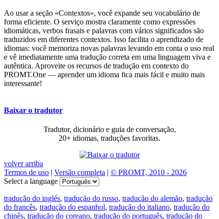
Ao usar a seção «Contextos», você expande seu vocabulário de
forma eficiente. O serviço mostra claramente como expressões
idiomáticas, verbos frasais e palavras com vários significados são
traduzidos em diferentes contextos. Isso facilita o aprendizado de
idiomas: você memoriza novas palavras levando em conta o uso real
e vê imediatamente uma tradução correta em uma linguagem viva e
autêntica. Aproveite os recursos de tradução em contexto do
PROMT.One — aprender um idioma fica mais fácil e muito mais
interessante!
Baixar o tradutor
Tradutor, dicionário e guia de conversação,
20+ idiomas, traduções favoritas.
volver arriba
Termos de uso
|
Versão completa
|
© PROMT, 2010 - 2026
Select a language
tradução do inglés
,
tradução do russo
,
tradução do alemão
,
tradução
do francês
,
tradução do espanhol
,
tradução do italiano
,
tradução do
chinês
,
tradução do coreano
,
tradução do português
,
tradução do