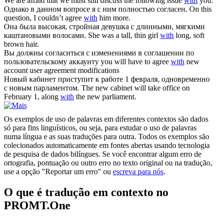
We are afraid that we must still discuss the following issue
with
you:
Однако в данном вопросе я
с
ним полностью согласен.
On this
question, I couldn’t agree
with
him more.
Она была высокая, стройная девушка
с
длинными, мягкими
каштановыми волосами.
She was a tall, thin girl
with
long, soft
brown hair.
Вы должны согласиться
с
изменениями в соглашении по
пользовательскому аккаунту
you will have to agree
with
new
account user agreement modifications
Новый кабинет приступит к работе 1 февраля, одновременно
с
новым парламентом.
The new cabinet will take office on
February 1, along
with
the new parliament.
Os exemplos de uso de palavras em diferentes contextos são dados
só para fins linguísticos, ou seja, para estudar o uso de palavras
numa língua e as suas traduções para outra. Todos os exemplos são
colecionados automaticamente em fontes abertas usando tecnologia
de pesquisa de dados bilíngues. Se você encontrar algum erro de
ortografia, pontuação ou outro erro no texto original ou na tradução,
use a opção "Reportar um erro" ou
escreva para nós
.
O que é tradução em contexto no
PROMT.One