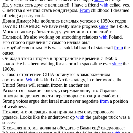
Да, у меня есть друг
с
целиакией.
I have a friend
with
celiac, yes.
С
детства я мечтал стать кондитером.
From
childhood I dreamed
of being a pastry cook.
Дэвид Димер: Мы добились немалых успехов
с
1950-х годов.
DAVID DEAMER: We have really made progress
since
the 1950s.
Москва также работает над улучшением отношений
с
Польшей.
It's also working on smoothing relations
with
Poland.
Его способ правления
с
самого начала был
самоубийственным.
His was a suicidal brand of statecraft
from
the
outset.
Он ждал этого шторма в пространстве-времени
с
1960-х
годов.
He has been waiting for a storm in space-time ever
since
the
1960s.
С
такой стратегией США останутся в замороженном
состоянии.
With
this kind of Arctic strategy, in other words, the
United States will remain frozen in another era.
Раздаются громкие голоса, утверждающие, что Израиль
никогда не должен вести переговоры
с
позиции слабости.
Strong voices argue that Israel must never negotiate
from
a position
of weakness.
Похоже, что операция под прикрытием
с
мусоровозом
удалась.
Looks like the undercover op
with
the garbage truck was a
success.
К сожалению, мы должны обсудить
с
Вами ещё следующее: