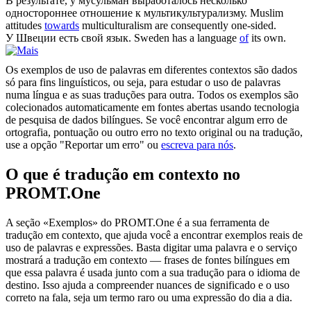
В результате,
у
мусульман выработалось несколько
одностороннее отношение к мультикультурализму.
Muslim
attitudes
towards
multiculturalism are consequently one-sided.
У
Швеции есть свой язык.
Sweden has a language
of
its own.
Os exemplos de uso de palavras em diferentes contextos são dados
só para fins linguísticos, ou seja, para estudar o uso de palavras
numa língua e as suas traduções para outra. Todos os exemplos são
colecionados automaticamente em fontes abertas usando tecnologia
de pesquisa de dados bilíngues. Se você encontrar algum erro de
ortografia, pontuação ou outro erro no texto original ou na tradução,
use a opção "Reportar um erro" ou
escreva para nós
.
O que é tradução em contexto no
PROMT.One
A seção «Exemplos» do PROMT.One é a sua ferramenta de
tradução em contexto, que ajuda você a encontrar exemplos reais de
uso de palavras e expressões. Basta digitar uma palavra e o serviço
mostrará a tradução em contexto — frases de fontes bilíngues em
que essa palavra é usada junto com a sua tradução para o idioma de
destino. Isso ajuda a compreender nuances de significado e o uso
correto na fala, seja um termo raro ou uma expressão do dia a dia.