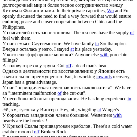
долгосрочный мир и более тесное сотрудничество между
Китаем и Филиппинами.
In their private capacities,
Wu
and Fu
openly discussed the need to find a way forward that would ensure
enduring peace and closer cooperation between China and the
Philippines.
У
спасателей есть запас топлива.
The rescuers have the supply
of
fuel with them.
У
нас семья в Саутгемптоне.
We have family
in
Southampton.
Вчера я осталась
у
него.
I stayed
at
his place yesterday.
У
кого еще фарфоровые коронки?
Anyone else
with
porcelain
fillings?
А голову отрезал
у
трупа.
Cut
off
a dead man's head.
Однако в деятельности по восстановлению
у
Японии есть
значительное преимущество.
But, in working
towards
recovery,
Japan has a great advantage.
У
нас "периодическая неисправность выключателя".
We have
an "intermittent malfunction
of
the cut-out".
У
него большой опыт преподавания.
He has long experience
in
teaching.
Эй, хм, тусовка
у
Вингера.
Hey, uh, wingding
at
Winger's.
У
бородатых западников члены большие!
Westerners
with
beards are the horniest!
У
Кривой Скалы пришвартован краболов.
There's a cold water
crabber moored
off
Broken Rock.