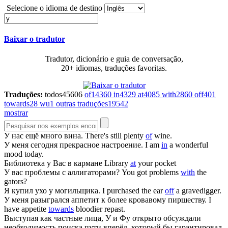
Selecione o idioma de destino
Baixar o tradutor
Tradutor, dicionário e guia de conversação,
20+ idiomas, traduções favoritas.
Traduções:
todos
45606
of
14360
in
4329
at
4085
with
2860
off
401
towards
28
wu
1
outras traduções
19542
mostrar
У
нас ещё много вина.
There's still plenty
of
wine.
У
меня сегодня прекрасное настроение.
I am
in
a wonderful
mood today.
Библиотека
у
Вас в кармане
Library
at
your pocket
У
вас проблемы с аллигаторами?
You got problems
with
the
gators?
Я купил ухо
у
могильщика.
I purchased the ear
off
a gravedigger.
У
меня разыгрался аппетит к более кровавому пиршеству.
I
have appetite
towards
bloodier repast.
Выступая как частные лица,
У
и Фу открыто обсуждали
необходимость поиска пути вперёд, который бы гарантировал