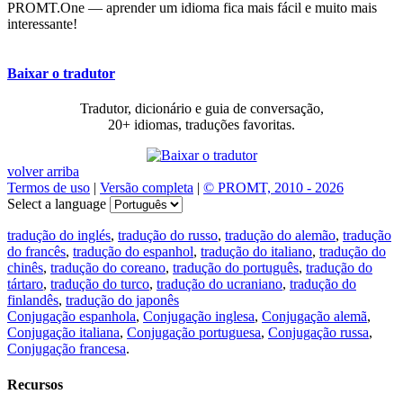
PROMT.One — aprender um idioma fica mais fácil e muito mais
interessante!
Baixar o tradutor
Tradutor, dicionário e guia de conversação,
20+ idiomas, traduções favoritas.
volver arriba
Termos de uso
|
Versão completa
|
© PROMT, 2010 - 2026
Select a language
tradução do inglés
,
tradução do russo
,
tradução do alemão
,
tradução
do francês
,
tradução do espanhol
,
tradução do italiano
,
tradução do
chinês
,
tradução do coreano
,
tradução do português
,
tradução do
tártaro
,
tradução do turco
,
tradução do ucraniano
,
tradução do
finlandês
,
tradução do japonês
Conjugação espanhola
,
Conjugação inglesa
,
Conjugação alemã
,
Conjugação italiana
,
Conjugação portuguesa
,
Conjugação russa
,
Conjugação francesa
.
Recursos