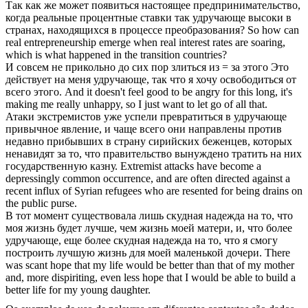
Так как же может появиться настоящее предпринимательство,
когда реальные процентные ставки так
удручающе
высоки в
странах, находящихся в процессе преобразования?
So how can
real entrepreneurship emerge when real interest rates are soaring,
which is what happened in the transition countries?
И совсем не прикольно до сих пор злиться из = за этого Это
действует на меня
удручающе
, так что я хочу освободиться от
всего этого.
And it doesn't feel good to be angry for this long, it's
making me really unhappy, so I just want to let go of all that.
Атаки экстремистов уже успели превратиться в
удручающе
привычное явление, и чаще всего они направлены против
недавно прибывших в страну сирийских беженцев, которых
ненавидят за то, что правительство вынуждено тратить на них
государственную казну.
Extremist attacks have become a
depressingly common occurrence, and are often directed against a
recent influx of Syrian refugees who are resented for being drains on
the public purse.
В тот момент существовала лишь скудная надежда на то, что
моя жизнь будет лучше, чем жизнь моей матери, и, что более
удручающе
, еще более скудная надежда на то, что я смогу
построить лучшую жизнь для моей маленькой дочери.
There
was scant hope that my life would be better than that of my mother
and, more dispiriting, even less hope that I would be able to build a
better life for my young daughter.