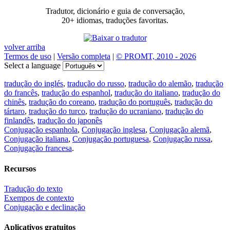
Tradutor, dicionário e guia de conversação,
20+ idiomas, traduções favoritas.
volver arriba
Termos de uso
|
Versão completa
|
© PROMT, 2010 - 2026
Select a language
tradução do inglés
,
tradução do russo
,
tradução do alemão
,
tradução
do francês
,
tradução do espanhol
,
tradução do italiano
,
tradução do
chinês
,
tradução do coreano
,
tradução do português
,
tradução do
tártaro
,
tradução do turco
,
tradução do ucraniano
,
tradução do
finlandês
,
tradução do japonês
Conjugação espanhola
,
Conjugação inglesa
,
Conjugação alemã
,
Conjugação italiana
,
Conjugação portuguesa
,
Conjugação russa
,
Conjugação francesa
.
Recursos
Tradução do texto
Exempos de contexto
Conjugação e declinação
Aplicativos gratuitos