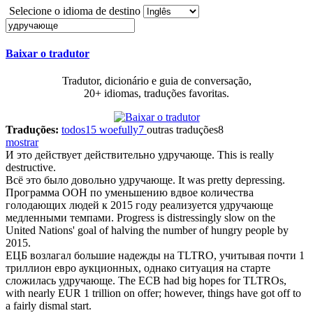
Selecione o idioma de destino
Baixar o tradutor
Tradutor, dicionário e guia de conversação,
20+ idiomas, traduções favoritas.
Traduções:
todos
15
woefully
7
outras traduções
8
mostrar
И это действует действительно
удручающе
.
This is really
destructive.
Всё это было довольно
удручающе
.
It was pretty depressing.
Программа ООН по уменьшению вдвое количества
голодающих людей к 2015 году реализуется
удручающе
медленными темпами.
Progress is distressingly slow on the
United Nations' goal of halving the number of hungry people by
2015.
ЕЦБ возлагал большие надежды на TLTRO, учитывая почти 1
триллион евро аукционных, однако ситуация на старте
сложилась
удручающе
.
The ECB had big hopes for TLTROs,
with nearly EUR 1 trillion on offer; however, things have got off to
a fairly dismal start.