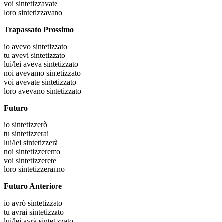
voi
sintetizzavate
loro
sintetizzavano
Trapassato Prossimo
io
avevo sintetizzato
tu
avevi sintetizzato
lui/lei
aveva sintetizzato
noi
avevamo sintetizzato
voi
avevate sintetizzato
loro
avevano sintetizzato
Futuro
io
sintetizzerò
tu
sintetizzerai
lui/lei
sintetizzerà
noi
sintetizzeremo
voi
sintetizzerete
loro
sintetizzeranno
Futuro Anteriore
io
avrò sintetizzato
tu
avrai sintetizzato
lui/lei
avrà sintetizzato