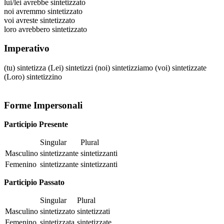
lui/lei
avrebbe sintetizzato
noi
avremmo sintetizzato
voi
avreste sintetizzato
loro
avrebbero sintetizzato
Imperativo
(tu)
sintetizza
(Lei)
sintetizzi
(noi)
sintetizziamo
(voi)
sintetizzate
(Loro)
sintetizzino
Forme Impersonali
Participio Presente
Singular
Plural
Masculino
sintetizzante
sintetizzanti
Femenino
sintetizzante
sintetizzanti
Participio Passato
Singular
Plural
Masculino
sintetizzato
sintetizzati
Femenino
sintetizzata
sintetizzate