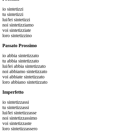
io
sintetizzi
tu
sintetizzi
lui/lei
sintetizzi
noi
sintetizziamo
voi
sintetizziate
loro
sintetizzino
Passato Prossimo
io
abbia sintetizzato
tu
abbia sintetizzato
lui/lei
abbia sintetizzato
noi
abbiamo sintetizzato
voi
abbiate sintetizzato
loro
abbiano sintetizzato
Imperfetto
io
sintetizzassi
tu
sintetizzassi
lui/lei
sintetizzasse
noi
sintetizzassimo
voi
sintetizzaste
loro
sintetizzassero