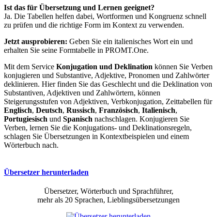
Ist das für Übersetzung und Lernen geeignet?
Ja. Die Tabellen helfen dabei, Wortformen und Kongruenz schnell
zu prüfen und die richtige Form im Kontext zu verwenden.
Jetzt ausprobieren:
Geben Sie ein italienisches Wort ein und
erhalten Sie seine Formtabelle in PROMT.One.
Mit dem Service
Konjugation und Deklination
können Sie Verben
konjugieren und Substantive, Adjektive, Pronomen und Zahlwörter
deklinieren. Hier finden Sie das Geschlecht und die Deklination von
Substantiven, Adjektiven und Zahlwörtern, können
Steigerungsstufen von Adjektiven, Verbkonjugation, Zeittabellen für
Englisch
,
Deutsch
,
Russisch
,
Französisch
,
Italienisch
,
Portugiesisch
und
Spanisch
nachschlagen. Konjugieren Sie
Verben, lernen Sie die Konjugations- und Deklinationsregeln,
schlagen Sie Übersetzungen in Kontextbeispielen und einem
Wörterbuch nach.
Übersetzer herunterladen
Übersetzer, Wörterbuch und Sprachführer,
mehr als 20 Sprachen, Lieblingsübersetzungen