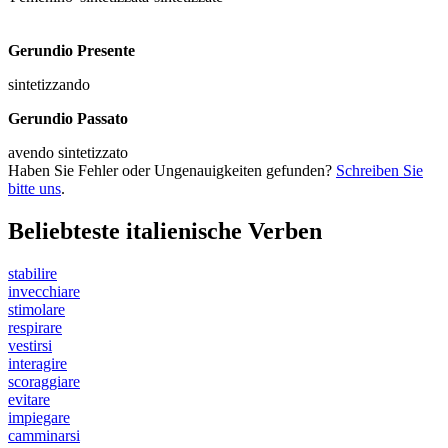
Gerundio Presente
sintetizzando
Gerundio Passato
avendo sintetizzato
Haben Sie Fehler oder Ungenauigkeiten gefunden?
Schreiben Sie
bitte uns
.
Beliebteste italienische Verben
stabilire
invecchiare
stimolare
respirare
vestirsi
interagire
scoraggiare
evitare
impiegare
camminarsi