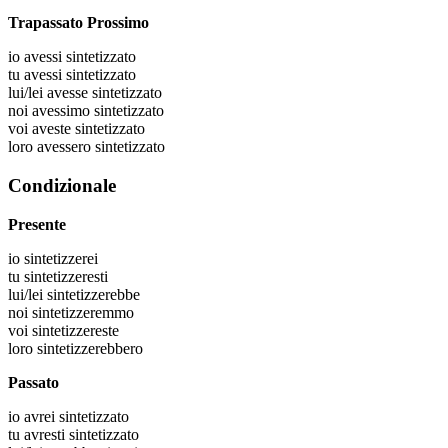
Trapassato Prossimo
io
avessi sintetizzato
tu
avessi sintetizzato
lui/lei
avesse sintetizzato
noi
avessimo sintetizzato
voi
aveste sintetizzato
loro
avessero sintetizzato
Condizionale
Presente
io
sintetizzerei
tu
sintetizzeresti
lui/lei
sintetizzerebbe
noi
sintetizzeremmo
voi
sintetizzereste
loro
sintetizzerebbero
Passato
io
avrei sintetizzato
tu
avresti sintetizzato