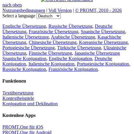
nach oben
Nutzungsbedingungen
|
Voll Version
|
© PROMT, 2010 - 2026
Select a language
Englische Übersetzung
,
Russische Übersetzung
,
Deutsche
Übersetzung
,
Französische Übersetzung
,
Spanische Übersetzung
,
Italienische Übersetzung
,
Arabische Übersetzung
,
Kasachische
Übersetzung
,
Chinesische Übersetzung
,
Koreanische Übersetzung
,
Portugiesische Übersetzung
,
Türkische Übersetzung
,
Ukrainische
Übersetzung
,
Finnische Übersetzung
,
Japanische Übersetzung
Spanische Konjugation
,
Englische Konjugation
,
Deutsche
Konjugation
,
Italienische Konjugation
,
Portugiesische Konjugation
,
Russische Konjugation
,
Französische Konjugation
.
Funktionen
Textübersetzung
Kontextbeispiele
Konjugation und Deklination
Kostenlose Apps
PROMT.One für iOS
PROMT.One für Android