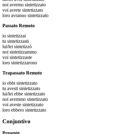
noi
avremo sintetizzato
voi
avrete sintetizzato
loro
avranno sintetizzato
Passato Remoto
io
sintetizzai
tu
sintetizzasti
lui/lei
sintetizzò
noi
sintetizzammo
voi
sintetizzaste
loro
sintetizzarono
Trapassato Remoto
io
ebbi sintetizzato
tu
avesti sintetizzato
lui/lei
ebbe sintetizzato
noi
avemmo sintetizzato
voi
aveste sintetizzato
loro
ebbero sintetizzato
Conjuntivo
Presente