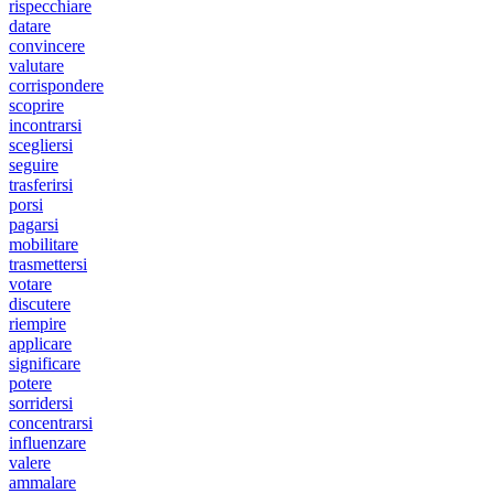
rispecchiare
datare
convincere
valutare
corrispondere
scoprire
incontrarsi
scegliersi
seguire
trasferirsi
porsi
pagarsi
mobilitare
trasmettersi
votare
discutere
riempire
applicare
significare
potere
sorridersi
concentrarsi
influenzare
valere
ammalare