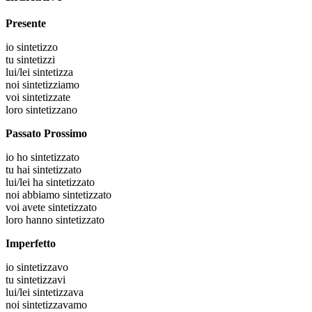
Presente
io
sintetizzo
tu
sintetizzi
lui/lei
sintetizza
noi
sintetizziamo
voi
sintetizzate
loro
sintetizzano
Passato Prossimo
io
ho sintetizzato
tu
hai sintetizzato
lui/lei
ha sintetizzato
noi
abbiamo sintetizzato
voi
avete sintetizzato
loro
hanno sintetizzato
Imperfetto
io
sintetizzavo
tu
sintetizzavi
lui/lei
sintetizzava
noi
sintetizzavamo