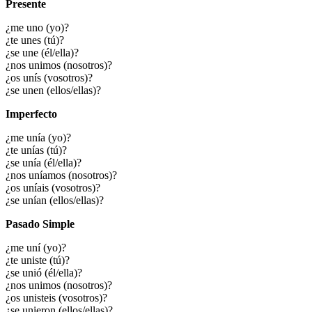
Presente
¿me uno (yo)?
¿te unes (tú)?
¿se une (él/ella)?
¿nos unimos (nosotros)?
¿os unís (vosotros)?
¿se unen (ellos/ellas)?
Imperfecto
¿me unía (yo)?
¿te unías (tú)?
¿se unía (él/ella)?
¿nos uníamos (nosotros)?
¿os uníais (vosotros)?
¿se unían (ellos/ellas)?
Pasado Simple
¿me uní (yo)?
¿te uniste (tú)?
¿se unió (él/ella)?
¿nos unimos (nosotros)?
¿os unisteis (vosotros)?
¿se unieron (ellos/ellas)?