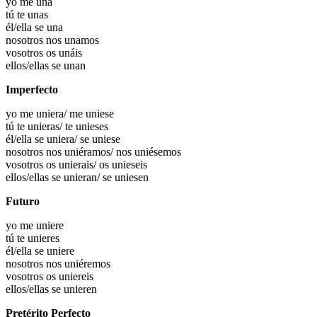
yo
me una
tú
te unas
él/ella
se una
nosotros
nos unamos
vosotros
os unáis
ellos/ellas
se unan
Imperfecto
yo
me uniera
/ me uniese
tú
te unieras
/ te unieses
él/ella
se uniera
/ se uniese
nosotros
nos uniéramos
/ nos uniésemos
vosotros
os unierais
/ os unieseis
ellos/ellas
se unieran
/ se uniesen
Futuro
yo
me uniere
tú
te unieres
él/ella
se uniere
nosotros
nos uniéremos
vosotros
os uniereis
ellos/ellas
se unieren
Pretérito Perfecto