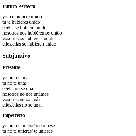
Futuro Perfecto
yo me hubiere
unido
tú te hubieres
unido
él/ella se hubiere
unido
nosotros nos hubiéremos
unido
vosotros os hubiereis
unido
ellos/ellas se hubieren
unido
Subjuntivo
Presente
yo no me una
tú no te unas
él/ella no se una
nosotros no nos unamos
vosotros no os unáis
ellos/ellas no se unan
Imperfecto
yo no me uniera/ me uniese
tú no te unieras/ te unieses