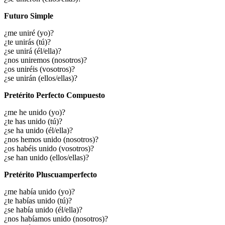
Futuro Simple
¿me uniré (yo)?
¿te unirás (tú)?
¿se unirá (él/ella)?
¿nos uniremos (nosotros)?
¿os uniréis (vosotros)?
¿se unirán (ellos/ellas)?
Pretérito Perfecto Compuesto
¿me he unido (yo)?
¿te has unido (tú)?
¿se ha unido (él/ella)?
¿nos hemos unido (nosotros)?
¿os habéis unido (vosotros)?
¿se han unido (ellos/ellas)?
Pretérito Pluscuamperfecto
¿me había unido (yo)?
¿te habías unido (tú)?
¿se había unido (él/ella)?
¿nos habíamos unido (nosotros)?