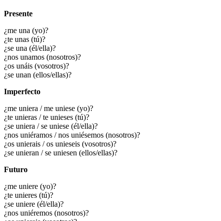
Presente
¿me una (yo)?
¿te unas (tú)?
¿se una (él/ella)?
¿nos unamos (nosotros)?
¿os unáis (vosotros)?
¿se unan (ellos/ellas)?
Imperfecto
¿me uniera / me uniese (yo)?
¿te unieras / te unieses (tú)?
¿se uniera / se uniese (él/ella)?
¿nos uniéramos / nos uniésemos (nosotros)?
¿os unierais / os unieseis (vosotros)?
¿se unieran / se uniesen (ellos/ellas)?
Futuro
¿me uniere (yo)?
¿te unieres (tú)?
¿se uniere (él/ella)?
¿nos uniéremos (nosotros)?