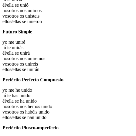
él/ella
se unió
nosotros
nos unimos
vosotros
os unisteis
ellos/ellas
se unieron
Futuro Simple
yo
me uniré
tú
te unirás
él/ella
se unirá
nosotros
nos uniremos
vosotros
os uniréis
ellos/ellas
se unirán
Pretérito Perfecto Compuesto
yo me he
unido
tú te has
unido
él/ella se ha
unido
nosotros nos hemos
unido
vosotros os habéis
unido
ellos/ellas se han
unido
Pretérito Pluscuamperfecto