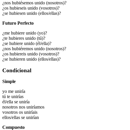
¿nos hubiésemos unido (nosotros)?
¿os hubieseis unido (vosotros)?
¿se hubiesen unido (ellos/ellas)?
Futuro Perfecto
¿me hubiere unido (yo)?
¿te hubieres unido (tú)?
¿se hubiere unido (él/ella)?
¿nos hubiéremos unido (nosotros)?
¿os hubiereis unido (vosotros)?
¿se hubieren unido (ellos/ellas)?
Condicional
Simple
yo
me uniría
tú
te unirías
él/ella
se uniría
nosotros
nos uniríamos
vosotros
os uniríais
ellos/ellas
se unirían
Compuesto