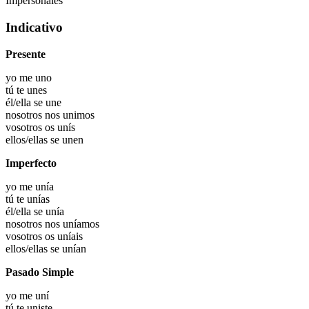
Impersonales
Indicativo
Presente
yo
me uno
tú
te unes
él/ella
se une
nosotros
nos unimos
vosotros
os unís
ellos/ellas
se unen
Imperfecto
yo
me unía
tú
te unías
él/ella
se unía
nosotros
nos uníamos
vosotros
os uníais
ellos/ellas
se unían
Pasado Simple
yo
me uní
tú
te uniste