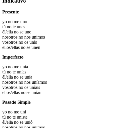
Indicativo
Presente
yo no me uno
tú no te unes
él/ella no se une
nosotros no nos unimos
vosotros no os unís
ellos/ellas no se unen
Imperfecto
yo no me unía
tú no te unías
él/ella no se unía
nosotros no nos uníamos
vosotros no os uníais
ellos/ellas no se unían
Pasado Simple
yo no me uní
tú no te uniste
él/ella no se unió
nosotros no nos unimos