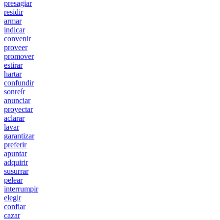
presagiar
residir
armar
indicar
convenir
proveer
promover
estirar
hartar
confundir
sonreír
anunciar
proyectar
aclarar
lavar
garantizar
preferir
apuntar
adquirir
susurrar
pelear
interrumpir
elegir
confiar
cazar