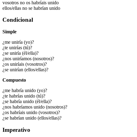
vosotros no os habríais unido
ellos/ellas no se habrían unido
Condicional
Simple
¿me uniría (yo)?
¿te unirías (tú)?
¿se uniría (él/ella)?
¿nos uniríamos (nosotros)?
¿os uniríais (vosotros)?
¿se unirían (ellos/ellas)?
Compuesto
¿me habría unido (yo)?
¿te habrías unido (tú)?
¿se habría unido (él/ella)?
¿nos habríamos unido (nosotros)?
¿os habríais unido (vosotros)?
¿se habrían unido (ellos/ellas)?
Imperativo