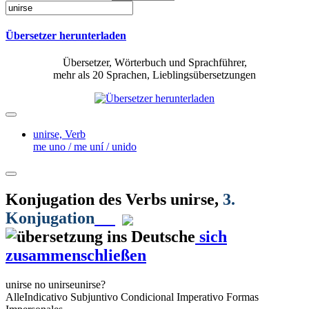
Übersetzer herunterladen
Übersetzer, Wörterbuch und Sprachführer,
mehr als 20 Sprachen, Lieblingsübersetzungen
unirse,
Verb
me uno / me uní / unido
Konjugation des Verbs
unirse
,
3.
Konjugation
sich
zusammenschließen
unirse
no unirse
unirse?
Alle
Indicativo
Subjuntivo
Condicional
Imperativo
Formas