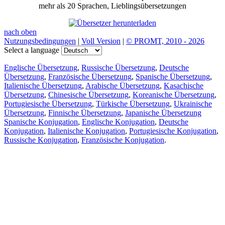
mehr als 20 Sprachen, Lieblingsübersetzungen
nach oben
Nutzungsbedingungen
|
Voll Version
|
© PROMT, 2010 - 2026
Select a language
Englische Übersetzung
,
Russische Übersetzung
,
Deutsche
Übersetzung
,
Französische Übersetzung
,
Spanische Übersetzung
,
Italienische Übersetzung
,
Arabische Übersetzung
,
Kasachische
Übersetzung
,
Chinesische Übersetzung
,
Koreanische Übersetzung
,
Portugiesische Übersetzung
,
Türkische Übersetzung
,
Ukrainische
Übersetzung
,
Finnische Übersetzung
,
Japanische Übersetzung
Spanische Konjugation
,
Englische Konjugation
,
Deutsche
Konjugation
,
Italienische Konjugation
,
Portugiesische Konjugation
,
Russische Konjugation
,
Französische Konjugation
.
Funktionen
Textübersetzung
Kontextbeispiele
Konjugation und Deklination
Kostenlose Apps