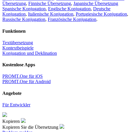
Übersetzung
,
Finnische Übersetzung
,
Japanische Übersetzung
Spanische Konjugation
,
Englische Konjugation
,
Deutsche
Konjugation
,
Italienische Konjugation
,
Portugiesische Konjugation
,
Russische Konjugation
,
Französische Konjugation
.
Funktionen
Textübersetzung
Kontextbeispiele
Konjugation und Deklination
Kostenlose Apps
PROMT.One für iOS
PROMT.One für Android
Angebote
Für Entwickler
Kopieren
Kopieren Sie die Übersetzung