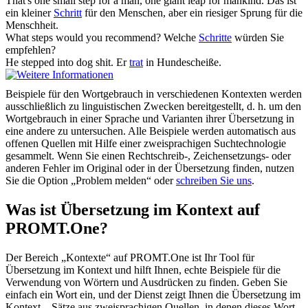
That's one small
step
for a man, one giant leap for mankind.
Das ist
ein kleiner
Schritt
für den Menschen, aber ein riesiger Sprung für die
Menschheit.
What
steps
would you recommend?
Welche
Schritte
würden Sie
empfehlen?
He
stepped
into dog shit.
Er
trat
in Hundescheiße.
Beispiele für den Wortgebrauch in verschiedenen Kontexten werden
ausschließlich zu linguistischen Zwecken bereitgestellt, d. h. um den
Wortgebrauch in einer Sprache und Varianten ihrer Übersetzung in
eine andere zu untersuchen. Alle Beispiele werden automatisch aus
offenen Quellen mit Hilfe einer zweisprachigen Suchtechnologie
gesammelt. Wenn Sie einen Rechtschreib-, Zeichensetzungs- oder
anderen Fehler im Original oder in der Übersetzung finden, nutzen
Sie die Option „Problem melden“ oder
schreiben Sie uns
.
Was ist Übersetzung im Kontext auf
PROMT.One?
Der Bereich „Kontexte“ auf PROMT.One ist Ihr Tool für
Übersetzung im Kontext und hilft Ihnen, echte Beispiele für die
Verwendung von Wörtern und Ausdrücken zu finden. Geben Sie
einfach ein Wort ein, und der Dienst zeigt Ihnen die Übersetzung im
Kontext – Sätze aus zweisprachigen Quellen, in denen dieses Wort