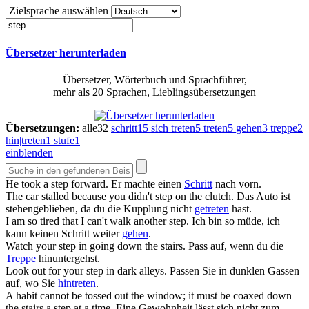
Zielsprache auswählen
Übersetzer herunterladen
Übersetzer, Wörterbuch und Sprachführer,
mehr als 20 Sprachen, Lieblingsübersetzungen
Übersetzungen:
alle
32
schritt
15
sich treten
5
treten
5
gehen
3
treppe
2
hin|treten
1
stufe
1
einblenden
He took a
step
forward.
Er machte einen
Schritt
nach vorn.
The car stalled because you didn't
step
on the clutch.
Das Auto ist
stehengeblieben, da du die Kupplung nicht
getreten
hast.
I am so tired that I can't walk another
step
.
Ich bin so müde, ich
kann keinen Schritt weiter
gehen
.
Watch your
step
in going down the stairs.
Pass auf, wenn du die
Treppe
hinuntergehst.
Look out for your
step
in dark alleys.
Passen Sie in dunklen Gassen
auf, wo Sie
hintreten
.
A habit cannot be tossed out the window; it must be coaxed down
the stairs a
step
at a time.
Eine Gewohnheit lässt sich nicht zum