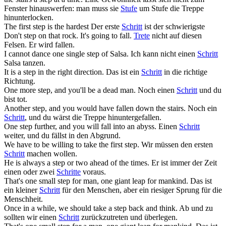
Fenster hinauswerfen: man muss sie
Stufe
um Stufe die Treppe
hinunterlocken.
The first
step
is the hardest
Der erste
Schritt
ist der schwierigste
Don't
step
on that rock. It's going to fall.
Trete
nicht auf diesen
Felsen. Er wird fallen.
I cannot dance one single
step
of Salsa.
Ich kann nicht einen
Schritt
Salsa tanzen.
It is a
step
in the right direction.
Das ist ein
Schritt
in die richtige
Richtung.
One more
step
, and you'll be a dead man.
Noch einen
Schritt
und du
bist tot.
Another
step
, and you would have fallen down the stairs.
Noch ein
Schritt
, und du wärst die Treppe hinuntergefallen.
One
step
further, and you will fall into an abyss.
Einen
Schritt
weiter, und du fällst in den Abgrund.
We have to be willing to take the first
step
.
Wir müssen den ersten
Schritt
machen wollen.
He is always a
step
or two ahead of the times.
Er ist immer der Zeit
einen oder zwei
Schritte
voraus.
That's one small
step
for man, one giant leap for mankind.
Das ist
ein kleiner
Schritt
für den Menschen, aber ein riesiger Sprung für die
Menschheit.
Once in a while, we should take a
step
back and think.
Ab und zu
sollten wir einen
Schritt
zurückzutreten und überlegen.