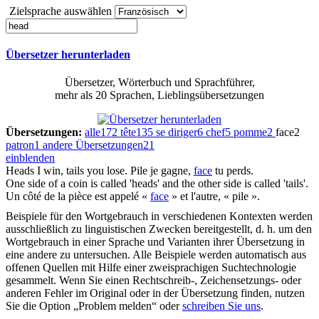
Zielsprache auswählen
Übersetzer herunterladen
Übersetzer, Wörterbuch und Sprachführer,
mehr als 20 Sprachen, Lieblingsübersetzungen
Übersetzungen:
alle
172
tête
135
se diriger
6
chef
5
pomme
2
face
2
patron
1
andere Übersetzungen
21
einblenden
Heads
I win, tails you lose.
Pile je gagne,
face
tu perds.
One side of a coin is called '
heads
' and the other side is called 'tails'.
Un côté de la pièce est appelé «
face
» et l'autre, « pile ».
Beispiele für den Wortgebrauch in verschiedenen Kontexten werden
ausschließlich zu linguistischen Zwecken bereitgestellt, d. h. um den
Wortgebrauch in einer Sprache und Varianten ihrer Übersetzung in
eine andere zu untersuchen. Alle Beispiele werden automatisch aus
offenen Quellen mit Hilfe einer zweisprachigen Suchtechnologie
gesammelt. Wenn Sie einen Rechtschreib-, Zeichensetzungs- oder
anderen Fehler im Original oder in der Übersetzung finden, nutzen
Sie die Option „Problem melden“ oder
schreiben Sie uns
.