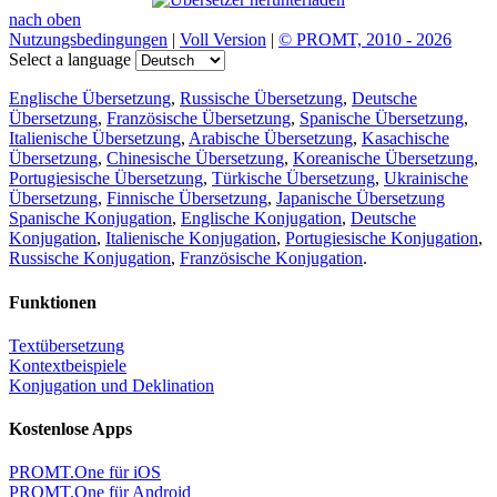
nach oben
Nutzungsbedingungen
|
Voll Version
|
© PROMT, 2010 - 2026
Select a language
Englische Übersetzung
,
Russische Übersetzung
,
Deutsche
Übersetzung
,
Französische Übersetzung
,
Spanische Übersetzung
,
Italienische Übersetzung
,
Arabische Übersetzung
,
Kasachische
Übersetzung
,
Chinesische Übersetzung
,
Koreanische Übersetzung
,
Portugiesische Übersetzung
,
Türkische Übersetzung
,
Ukrainische
Übersetzung
,
Finnische Übersetzung
,
Japanische Übersetzung
Spanische Konjugation
,
Englische Konjugation
,
Deutsche
Konjugation
,
Italienische Konjugation
,
Portugiesische Konjugation
,
Russische Konjugation
,
Französische Konjugation
.
Funktionen
Textübersetzung
Kontextbeispiele
Konjugation und Deklination
Kostenlose Apps
PROMT.One für iOS
PROMT.One für Android