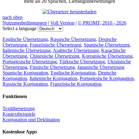
mehr als 20 Sprachen, Lieblingsübersetzungen
nach oben
Nutzungsbedingungen
|
Voll Version
|
© PROMT, 2010 - 2026
Select a language
Englische Übersetzung
,
Russische Übersetzung
,
Deutsche
Übersetzung
,
Französische Übersetzung
,
Spanische Übersetzung
,
Italienische Übersetzung
,
Arabische Übersetzung
,
Kasachische
Übersetzung
,
Chinesische Übersetzung
,
Koreanische Übersetzung
,
Portugiesische Übersetzung
,
Türkische Übersetzung
,
Ukrainische
Übersetzung
,
Finnische Übersetzung
,
Japanische Übersetzung
Spanische Konjugation
,
Englische Konjugation
,
Deutsche
Konjugation
,
Italienische Konjugation
,
Portugiesische Konjugation
,
Russische Konjugation
,
Französische Konjugation
.
Funktionen
Textübersetzung
Kontextbeispiele
Konjugation und Deklination
Kostenlose Apps