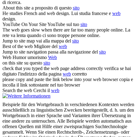
di ricerca.
About this
site
a proposito di questo
sito
He studies French and
web
design.
Lui studia francese e
web
design.
YouTube On Your
Site
YouTube sul tuo
sito
The
web
goes slow when there are far too many people online.
La
rete va lenta quando ci sono troppe persone online.
Jump to
site
map
vai alla mappa del
sito
Best of the
web
Migliore del
web
Jump to
site
navigation
passa alla navigazione del
sito
Web
Humor
umorismo
Web
on this
site
su questo
sito
check that you typed the
web
page address correctly
verifica se hai
digitato l'indirizzo della pagina
web
corretto
please copy and paste the link below into your
web
browser
copia e
incolla il link sottostante nel tuo browser
Search the
web
Cerchi il
web
Beispiele für den Wortgebrauch in verschiedenen Kontexten werden
ausschließlich zu linguistischen Zwecken bereitgestellt, d. h. um den
Wortgebrauch in einer Sprache und Varianten ihrer Übersetzung in
eine andere zu untersuchen. Alle Beispiele werden automatisch aus
offenen Quellen mit Hilfe einer zweisprachigen Suchtechnologie
gesammelt. Wenn Sie einen Rechtschreib-, Zeichensetzungs- oder