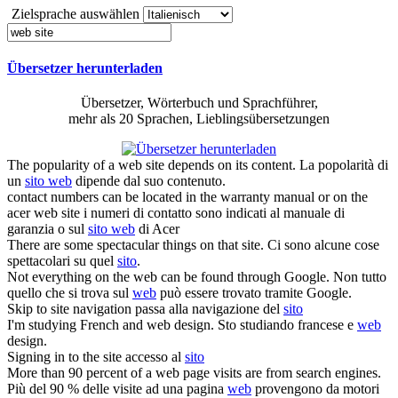
Zielsprache auswählen
Übersetzer herunterladen
Übersetzer, Wörterbuch und Sprachführer,
mehr als 20 Sprachen, Lieblingsübersetzungen
The popularity of a
web site
depends on its content.
La popolarità di
un
sito web
dipende dal suo contenuto.
contact numbers can be located in the warranty manual or on the
acer
web site
i numeri di contatto sono indicati al manuale di
garanzia o sul
sito web
di Acer
There are some spectacular things on that
site
.
Ci sono alcune cose
spettacolari su quel
sito
.
Not everything on the
web
can be found through Google.
Non tutto
quello che si trova sul
web
può essere trovato tramite Google.
Skip to
site
navigation
passa alla navigazione del
sito
I'm studying French and
web
design.
Sto studiando francese e
web
design.
Signing in to the
site
accesso al
sito
More than 90 percent of a
web
page visits are from search engines.
Più del 90 % delle visite ad una pagina
web
provengono da motori