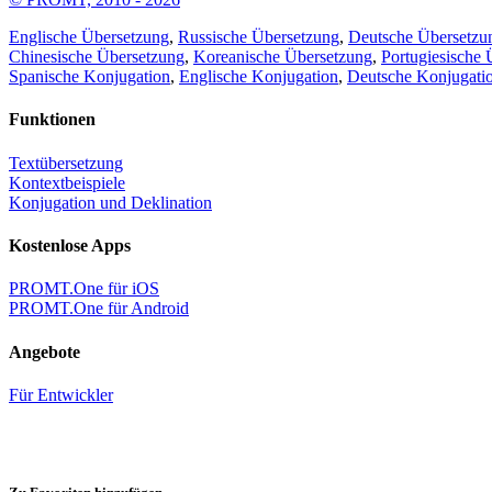
Englische Übersetzung
,
Russische Übersetzung
,
Deutsche Übersetzu
Chinesische Übersetzung
,
Koreanische Übersetzung
,
Portugiesische 
Spanische Konjugation
,
Englische Konjugation
,
Deutsche Konjugati
Funktionen
Textübersetzung
Kontextbeispiele
Konjugation und Deklination
Kostenlose Apps
PROMT.One für iOS
PROMT.One für Android
Angebote
Für Entwickler