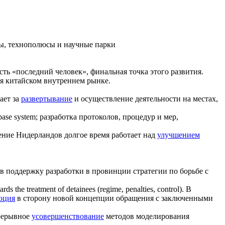
ры, технополюсы и научные парки
есть «последний человек», финальная точка этого развития.
я китайском внутреннем рынке.
ает за
развертывание
и осуществление деятельности на местах,
abase system;
разработка протоколов, процедур и мер,
ение Нидерландов долгое время работает над
улучшением
в поддержку разработки в провинции стратегии по борьбе с
ds the treatment of detainees (regime, penalties, control).
В
юция
в сторону новой концепции обращения с заключенными
прерывное
усовершенствование
методов моделирования