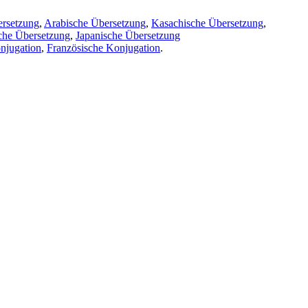
ersetzung
,
Arabische Übersetzung
,
Kasachische Übersetzung
,
che Übersetzung
,
Japanische Übersetzung
njugation
,
Französische Konjugation
.