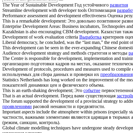
The Year of Sustainable
Development
Год устойчивого
развития
Streamline
development
with developer tools
Оптимизация
разрабо
Performance assessment and
development
effectiveness
Оценка резу
This is a remarkable
development
:
Это довольно позитивное разв
Enterprise
Development
Areas: Business incubators, Technopoles and
Kazakhstan is also encouraging CBM
development
.
Казахстан так
Development
of work evaluation criteria
Выработка
критериев оце
Liberal democracy, he concluded, was the “last man,” the end point o
This
development
can be seen in the ever-expanding Chinese domesti
Audience
development
strategy and methods
стратегия и методы
р
The Centre is responsible for
development
, implementation and traini
организацию подготовки кадров на местах, оказание техничес
Development
of protocols, procedures and measures used to compile dat
используемых для сбора данных и проверки их
преобразования
Statistics Netherlands has long worked on the improvement of the m
показателей динамики цен и физического объема.
This is an earth-shaking
development
;
Это
событие
первостепенно
That is an actual
development
.
Перед вами существующая
застрой
The forum supported the
development
of a provincial strategy to addr
проявлениями
расовой ненависти и предвзятости.
Important aspects include the atmosphere within prisons (especially 
частности, важными элементами являются царящая в тюрьмах а
(режим, санкции, контроль).
Global climate modelling techniques have undergone steady
develop