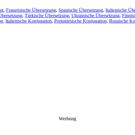
ng
,
Französische Übersetzung
,
Spanische Übersetzung
,
Italienische Üb
Übersetzung
,
Türkische Übersetzung
,
Ukrainische Übersetzung
,
Finnis
on
,
Italienische Konjugation
,
Portugiesische Konjugation
,
Russische Ko
Werbung