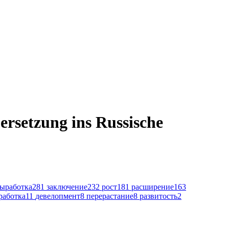
rsetzung ins Russische
ыработка
281
заключение
232
рост
181
расширение
163
работка
11
девелопмент
8
перерастание
8
развитость
2