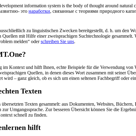
development
information system is the body of thought around natural c
развитию- это
наработки
, связанные с теориями природного капи
schließlich zu linguistischen Zwecken bereitgestellt, d. h. um den Wo
en Quellen mit Hilfe einer zweisprachigen Suchtechnologie gesammelt. 
„Problem melden“ oder
schreiben Sie uns
.
OMT.One?
im Kontext und hilft Ihnen, echte Beispiele für die Verwendung von 
zweisprachigen Quellen, in denen dieses Wort zusammen mit seiner Übe
wird – ganz gleich, ob es sich um einen seltenen Fachbegriff oder ein
echten Texten
s übersetzten Texten gesammelt: aus Dokumenten, Websites, Büchern, 
 hin zur Umgangssprache. Zur besseren Übersicht können Sie die Ergebn
ontext schnell zu finden.
nlernen hilft