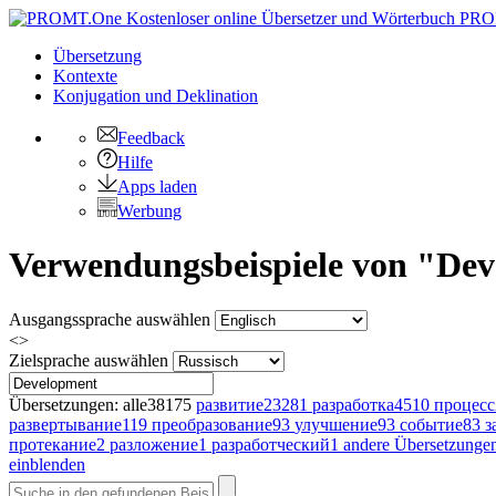
PRO
Übersetzung
Kontexte
Konjugation
und Deklination
Feedback
Hilfe
Apps laden
Werbung
Verwendungsbeispiele von "Dev
Ausgangssprache auswählen
<>
Zielsprache auswählen
Übersetzungen:
alle
38175
развитие
23281
разработка
4510
процесс
развертывание
119
преобразование
93
улучшение
93
событие
83
з
протекание
2
разложение
1
разработческий
1
andere Übersetzunge
einblenden