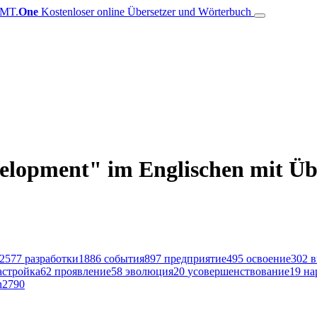
MT.
One
Kostenloser online Übersetzer und Wörterbuch
elopment" im Englischen mit Übe
2577
разработки
1886
события
897
предприятие
495
освоение
302
в
астройка
62
проявление
58
эволюция
20
усовершенствование
19
на
n
2790