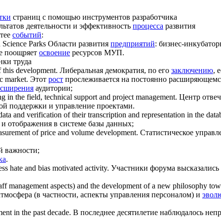
тки
страниц с помощью инструментов разработчика
льтатов деятельности и эффективность
процесса
развития
итее
событий
:
 Science Parks
Области развития
предприятий
: бизнес-инкубато
же поощряет
освоение
ресурсов МУП.
нки труда
f this
development
.
Либеральная демократия, по его
заключению
, 
c market.
Этот
рост
прослеживается на постоянно расширяющемс
асширения
аудитории;
ng in the field, technical support and project management.
Центр отвеч
кой поддержки и управление проектами.
a and verification of their transcription and representation in the dat
и отображения в системе базы данных;
easurement of price and volume
development
.
Статистическое управл
й важности;
ка
.
ess hate and bias motivated activity.
Участники форума высказались 
staff management aspects) and the
development
of a new philosophy towar
тмосфера (в частности, аспекты управления персоналом) и
эвол
ment
in the past decade.
В последнее десятилетие наблюдалось не