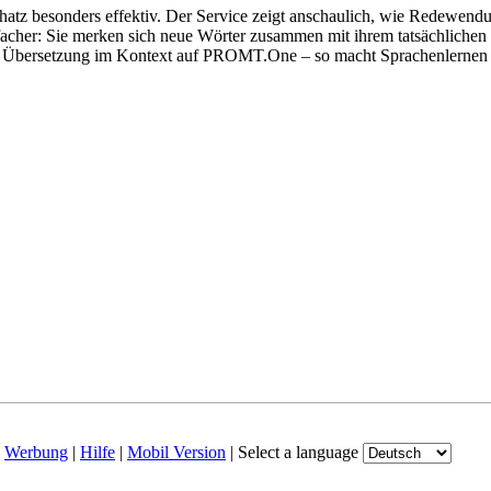
hatz besonders effektiv. Der Service zeigt anschaulich, wie Redewen
her: Sie merken sich neue Wörter zusammen mit ihrem tatsächlichen G
der Übersetzung im Kontext auf PROMT.One – so macht Sprachenlernen
|
Werbung
|
Hilfe
|
Mobil Version
|
Select a language