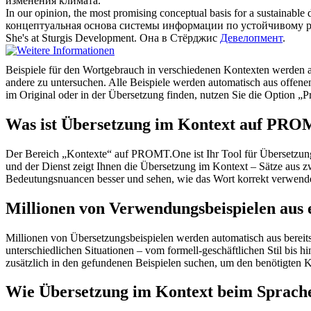
изменения климата.
In our opinion, the most promising conceptual basis for a sustainable
концептуальная основа системы информации по устойчивому 
She's at Sturgis
Development
.
Она в Стёрджис
Девелопмент
.
Beispiele für den Wortgebrauch in verschiedenen Kontexten werden aus
andere zu untersuchen. Alle Beispiele werden automatisch aus offen
im Original oder in der Übersetzung finden, nutzen Sie die Option 
Was ist Übersetzung im Kontext auf PR
Der Bereich „Kontexte“ auf PROMT.One ist Ihr Tool für Übersetzung 
und der Dienst zeigt Ihnen die Übersetzung im Kontext – Sätze aus 
Bedeutungsnuancen besser und sehen, wie das Wort korrekt verwendet 
Millionen von Verwendungsbeispielen aus 
Millionen von Übersetzungsbeispielen werden automatisch aus bereit
unterschiedlichen Situationen – vom formell-geschäftlichen Stil bis
zusätzlich in den gefundenen Beispielen suchen, um den benötigten K
Wie Übersetzung im Kontext beim Sprache