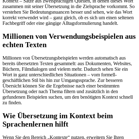
Kontext – Sätze aus zweisprachigen Quellen, in denen dieses Wort
zusammen mit seiner Übersetzung in die Zielsprache vorkommt. So
verstehen Sie Bedeutungsnuancen besser und sehen, wie das Wort
korrekt verwendet wird – ganz gleich, ob es sich um einen seltenen
Fachbegriff oder eine gängige Alltagsformulierung handelt.
Millionen von Verwendungsbeispielen aus
echten Texten
Millionen von Übersetzungsbeispielen werden automatisch aus
bereits übersetzten Texten gesammelt: aus Dokumenten, Websites,
Büchern, Filmdialogen und vielem mehr. Dadurch sehen Sie ein
Wort in ganz unterschiedlichen Situationen – vom formell-
geschäftlichen Stil bis hin zur Umgangssprache. Zur besseren
Übersicht können Sie die Ergebnisse nach einer bestimmten
Übersetzung oder nach Thema filtern und zusätzlich in den
gefundenen Beispielen suchen, um den benötigten Kontext schnell
zu finden.
Wie Übersetzung im Kontext beim
Sprachenlernen hilft
Wenn Sie den Bereich „Kontexte“ nutzen, erweitern Sie Ihren