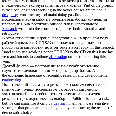
котельных местных инженеров в области
разработки
, монтажа
и технической эксплуатации газовых котлов.
Part of the project
is that local engineers working in the boiler houses are trained in
designing
, constructing and maintaining gas-fired boilers.
исследовательская работа в области
разработки
концепций
правосудия, как реституционного, так и карательного.
Research
work into the concepts of justice, both restorative and
retributive.
В этом отношении Израиль представил КР в прошлом году
рабочий документ CD/1823 по этому вопросу и намерен
продолжать
разработки
по этой теме в этом году.
In this respect,
Israel submitted working paper CD/1823 to the CD on this issue last
year and intends to continue
elaborating
on the topic during this
year.
Другой фактор — поставленные на службу экономике
научные исследования и инженерные
разработки
.
Another is
the economic harnessing of scientific research and developmental
engineering
.
Политический ислам - это риск, но мы можем свести его к
минимуму только посредством
разработки
разумной,
учитывающей все особенности стратегии, а не отменяя
результаты демократических выборов.
Political Islam is a risk,
but we can minimize it only by
devising
intelligent, case-sensitive
strategies that promote democracy, not by denouncing the results of
democratic choice.