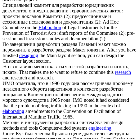
Специальный комитет для
разработки
юридических
документов о предотвращении террористических актов:
проекты докладов Комитета (2); предсессионные и
сессионные исследования и документация (2);
Ad Hoc
Committee on the
Elaboration
of Legal Instruments for the
Prevention of Terrorist Acts: draft reports of the Committee (2); pre-
session and in-session studies and documentation (2);
По завершении
разработки
раздела Главный макет можно
переходить к разработке раздела Макет клиента.
After you have
finished
designing
the Main layout section, you can design the
Customer layout section.
Это заставило меня отказаться от этой
разработки
и искать,
искать.
That makes me to want to refuse to continue this
research
and research and research.
ИМО отметила, что в 1990 году она рассматривала проблему
незаконного оборота наркотиков в контексте
разработки
поправок к Конвенции по облегчению международного
морского судоходства 1965 года.
IMO noted it had considered
that the problem of drug trafficking in 1990 in the context of
elaborating
amendments to the Convention on Facilitation of
International Maritime Traffic, 1965.
Методы и инструменты
разработки
систем
System design
methods and tools Computer-aided systems
engineering
Люси Кук был членом Крылья сцене драматическая труппа