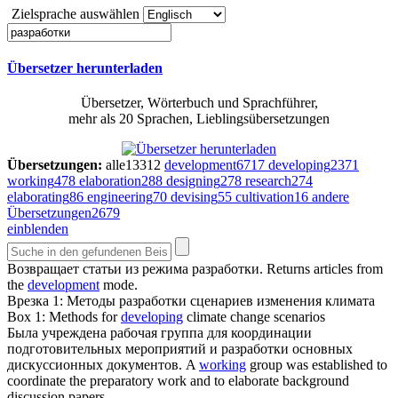
Zielsprache auswählen
Übersetzer herunterladen
Übersetzer, Wörterbuch und Sprachführer,
mehr als 20 Sprachen, Lieblingsübersetzungen
Übersetzungen:
alle
13312
development
6717
developing
2371
working
478
elaboration
288
designing
278
research
274
elaborating
86
engineering
70
devising
55
cultivation
16
andere
Übersetzungen
2679
einblenden
Возвращает статьи из режима
разработки
.
Returns articles from
the
development
mode.
Врезка 1: Методы
разработки
сценариев изменения климата
Box 1: Methods for
developing
climate change scenarios
Была учреждена рабочая группа для координации
подготовительных мероприятий и
разработки
основных
дискуссионных документов.
A
working
group was established to
coordinate the preparatory work and to elaborate background
discussion papers.