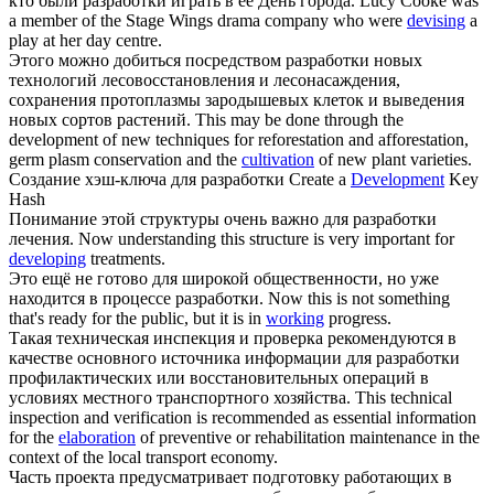
кто были
разработки
играть в ее День города.
Lucy Cooke was
a member of the Stage Wings drama company who were
devising
a
play at her day centre.
Этого можно добиться посредством
разработки
новых
технологий лесовосстановления и лесонасаждения,
сохранения протоплазмы зародышевых клеток и выведения
новых сортов растений.
This may be done through the
development of new techniques for reforestation and afforestation,
germ plasm conservation and the
cultivation
of new plant varieties.
Создание хэш-ключа для
разработки
Create a
Development
Key
Hash
Понимание этой структуры очень важно для
разработки
лечения.
Now understanding this structure is very important for
developing
treatments.
Это ещё не готово для широкой общественности, но уже
находится в процессе
разработки
.
Now this is not something
that's ready for the public, but it is in
working
progress.
Такая техническая инспекция и проверка рекомендуются в
качестве основного источника информации для
разработки
профилактических или восстановительных операций в
условиях местного транспортного хозяйства.
This technical
inspection and verification is recommended as essential information
for the
elaboration
of preventive or rehabilitation maintenance in the
context of the local transport economy.
Часть проекта предусматривает подготовку работающих в