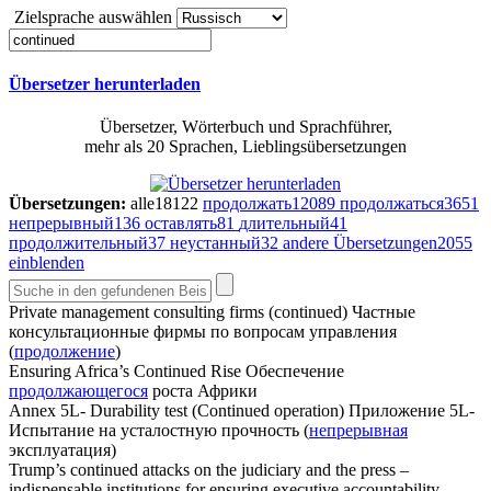
Zielsprache auswählen
Übersetzer herunterladen
Übersetzer, Wörterbuch und Sprachführer,
mehr als 20 Sprachen, Lieblingsübersetzungen
Übersetzungen:
alle
18122
продолжать
12089
продолжаться
3651
непрерывный
136
оставлять
81
длительный
41
продолжительный
37
неустанный
32
andere Übersetzungen
2055
einblenden
Private management consulting firms (
continued
)
Частные
консультационные фирмы по вопросам управления
(
продолжение
)
Ensuring Africa’s
Continued
Rise
Обеспечение
продолжающегося
роста Африки
Annex 5L- Durability test (
Continued
operation)
Приложение 5L-
Испытание на усталостную прочность (
непрерывная
эксплуатация)
Trump’s
continued
attacks on the judiciary and the press –
indispensable institutions for ensuring executive accountability –