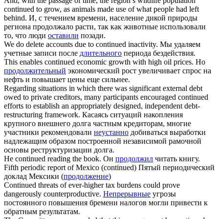
And, with the passage of time, the region’s wildlife population
continued
to grow, as animals made use of what people had left
behind.
И, с течением времени, население дикой природы
региона продолжало расти, так как животные использовали
то, что люди
оставили
позади.
We do delete accounts due to
continued
inactivity.
Мы удаляем
учетные записи после
длительного
периода бездействия.
This enables
continued
economic growth with high oil prices.
Но
продолжительный
экономический рост увеличивает спрос на
нефть и повышает цены еще сильнее.
Regarding situations in which there was significant external debt
owed to private creditors, many participants encouraged
continued
efforts to establish an appropriately designed, independent debt-
restructuring framework.
Касаясь ситуаций накопления
крупного внешнего долга частным кредиторам, многие
участники рекомендовали
неустанно
добиваться выработки
надлежащим образом построенной независимой рамочной
основы реструктуризации долга.
He
continued
reading the book.
Он
продолжил
читать книгу.
Fifth periodic report of Mexico (
continued
)
Пятый периодический
доклад Мексики (
продолжение
)
Continued
threats of ever-higher tax burdens could prove
dangerously counterproductive.
Непрерывные
угрозы
постоянного повышения бремени налогов могли привести к
обратным результатам.