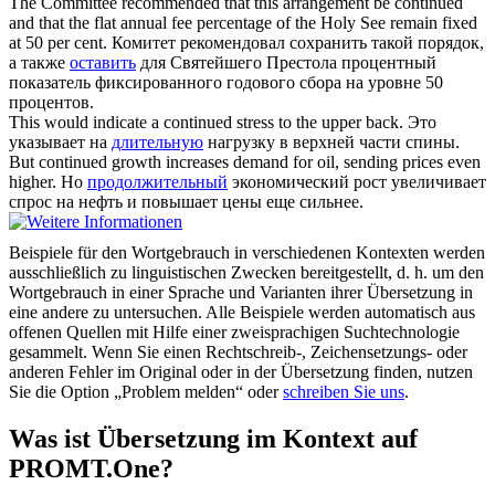
The Committee recommended that this arrangement be
continued
and that the flat annual fee percentage of the Holy See remain fixed
at 50 per cent.
Комитет рекомендовал сохранить такой порядок,
а также
оставить
для Святейшего Престола процентный
показатель фиксированного годового сбора на уровне 50
процентов.
This would indicate a
continued
stress to the upper back.
Это
указывает на
длительную
нагрузку в верхней части спины.
But
continued
growth increases demand for oil, sending prices even
higher.
Но
продолжительный
экономический рост увеличивает
спрос на нефть и повышает цены еще сильнее.
Beispiele für den Wortgebrauch in verschiedenen Kontexten werden
ausschließlich zu linguistischen Zwecken bereitgestellt, d. h. um den
Wortgebrauch in einer Sprache und Varianten ihrer Übersetzung in
eine andere zu untersuchen. Alle Beispiele werden automatisch aus
offenen Quellen mit Hilfe einer zweisprachigen Suchtechnologie
gesammelt. Wenn Sie einen Rechtschreib-, Zeichensetzungs- oder
anderen Fehler im Original oder in der Übersetzung finden, nutzen
Sie die Option „Problem melden“ oder
schreiben Sie uns
.
Was ist Übersetzung im Kontext auf
PROMT.One?