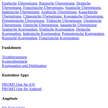
Englische Übersetzung
,
Russische Übersetzung
,
Deutsche
Übersetzung
,
Französische Übersetzung
,
Spanische Übersetzung
,
Italienische Übersetzung
,
Arabische Übersetzung
,
Kasachische
Übersetzung
,
Chinesische Übersetzung
,
Koreanische Übersetzung
,
Portugiesische Übersetzung
,
Türkische Übersetzung
,
Ukrainische
Übersetzung
,
Finnische Übersetzung
,
Japanische Übersetzung
Spanische Konjugation
,
Englische Konjugation
,
Deutsche
Konjugation
,
Italienische Konjugation
,
Portugiesische Konjugation
,
Russische Konjugation
,
Französische Konjugation
.
Funktionen
Textübersetzung
Kontextbeispiele
Konjugation und Deklination
Kostenlose Apps
PROMT.One für iOS
PROMT.One für Android
Angebote
Für Entwickler