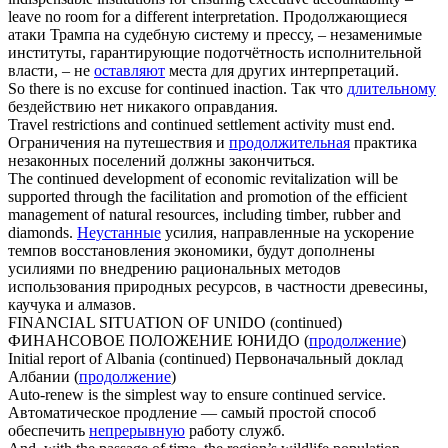
leave no room for a different interpretation.
Продолжающиеся
атаки Трампа на судебную систему и прессу, – незаменимые
институты, гарантирующие подотчётность исполнительной
власти, – не
оставляют
места для других интерпретаций.
So there is no excuse for
continued
inaction.
Так что
длительному
бездействию нет никакого оправдания.
Travel restrictions and
continued
settlement activity must end.
Ограничения на путешествия и
продолжительная
практика
незаконных поселений должны закончиться.
The
continued
development of economic revitalization will be
supported through the facilitation and promotion of the efficient
management of natural resources, including timber, rubber and
diamonds.
Неустанные
усилия, направленные на ускорение
темпов восстановления экономики, будут дополнены
усилиями по внедрению рациональных методов
использования природных ресурсов, в частности древесины,
каучука и алмазов.
FINANCIAL SITUATION OF UNIDO (
continued
)
ФИНАНСОВОЕ ПОЛОЖЕНИЕ ЮНИДО (
продолжение
)
Initial report of Albania (
continued
)
Первоначальный доклад
Албании (
продолжение
)
Auto-renew is the simplest way to ensure
continued
service.
Автоматическое продление — самый простой способ
обеспечить
непрерывную
работу служб.