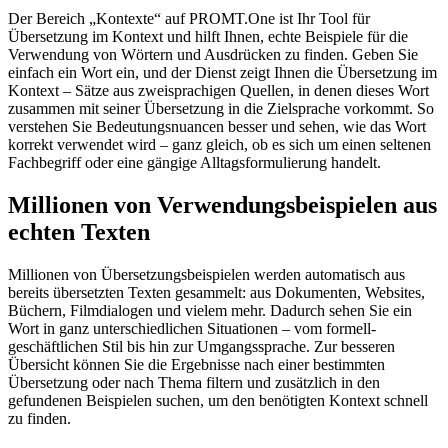
Der Bereich „Kontexte“ auf PROMT.One ist Ihr Tool für
Übersetzung im Kontext und hilft Ihnen, echte Beispiele für die
Verwendung von Wörtern und Ausdrücken zu finden. Geben Sie
einfach ein Wort ein, und der Dienst zeigt Ihnen die Übersetzung im
Kontext – Sätze aus zweisprachigen Quellen, in denen dieses Wort
zusammen mit seiner Übersetzung in die Zielsprache vorkommt. So
verstehen Sie Bedeutungsnuancen besser und sehen, wie das Wort
korrekt verwendet wird – ganz gleich, ob es sich um einen seltenen
Fachbegriff oder eine gängige Alltagsformulierung handelt.
Millionen von Verwendungsbeispielen aus
echten Texten
Millionen von Übersetzungsbeispielen werden automatisch aus
bereits übersetzten Texten gesammelt: aus Dokumenten, Websites,
Büchern, Filmdialogen und vielem mehr. Dadurch sehen Sie ein
Wort in ganz unterschiedlichen Situationen – vom formell-
geschäftlichen Stil bis hin zur Umgangssprache. Zur besseren
Übersicht können Sie die Ergebnisse nach einer bestimmten
Übersetzung oder nach Thema filtern und zusätzlich in den
gefundenen Beispielen suchen, um den benötigten Kontext schnell
zu finden.