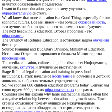
является обязательным предметом?
I want to fix our
education
system.
я хочу улучшить
образовательную
систему.
We all know that more
education
is a Good Thing, especially for our
economic futures.
Все мы знаем - чем больше
образованность
,
тем лучше, особенно для нашего экономического будущего.
The next headwind is
education
.
Вторая проблема - это
образование
.
The Urgency of Refugee
Education
Неотложная задача
обучения
беженцев
Source: Planning and Budgetary Division, Ministry of
Education
.
Источник: Отдел планирования и бюджета Министерства
просвещения
.
The media,
education
, culture and public discourse:
Информация,
обучение,
культура
и публичные выступления
Stage II: Initial legal
education
and training in pre-school
institutions;
II этап: начальное
воспитание
и обучение в детских
дошкольных образовательных учреждениях;
So, we sponsor 600 children
education
programs today.
Сейчас мы
спонсируем 600 детских
образовательных
программ.
Countries like this explain why large international studies often find
a negative relationship between
education
and growth rates.
Такие
страны объясняют почему обширные международные
исследования часто обнаруживают отрицательную связь