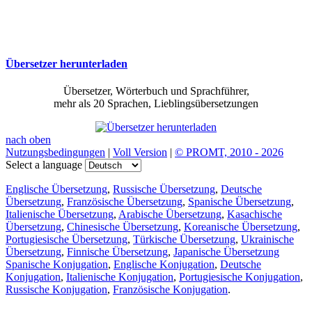
Übersetzer herunterladen
Übersetzer, Wörterbuch und Sprachführer,
mehr als 20 Sprachen, Lieblingsübersetzungen
nach oben
Nutzungsbedingungen
|
Voll Version
|
© PROMT, 2010 - 2026
Select a language
Englische Übersetzung
,
Russische Übersetzung
,
Deutsche
Übersetzung
,
Französische Übersetzung
,
Spanische Übersetzung
,
Italienische Übersetzung
,
Arabische Übersetzung
,
Kasachische
Übersetzung
,
Chinesische Übersetzung
,
Koreanische Übersetzung
,
Portugiesische Übersetzung
,
Türkische Übersetzung
,
Ukrainische
Übersetzung
,
Finnische Übersetzung
,
Japanische Übersetzung
Spanische Konjugation
,
Englische Konjugation
,
Deutsche
Konjugation
,
Italienische Konjugation
,
Portugiesische Konjugation
,
Russische Konjugation
,
Französische Konjugation
.