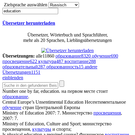
Zielsprache auswählen
Übersetzer herunterladen
Übersetzer, Wörterbuch und Sprachführer,
mehr als 20 Sprachen, Lieblingsübersetzungen
Übersetzungen:
alle
11860
образование
8320
обучение
690
просвещение
622
культура
487
воспитание
288
образовательный
287
образованность
15
andere
Übersetzungen
1151
einblenden
Number one by far,
education
.
на первом месте стоит
образование
.
Central Europe’s Unsentimental
Education
Несентиментальное
обучение
стран Центральной Европы
Ministry of
Education
2007: 7.
Министерство
просвещения
,
2007: 7.
Ministry of
Education
, Culture and Sport;
министерство
просвещения,
культуры
и спорта;
Is physical
education
a required course?
Физическое
воспитание