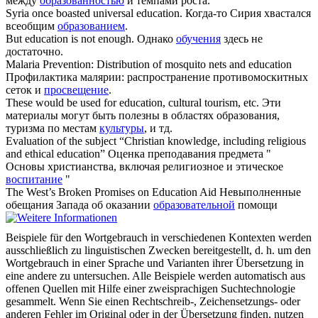
между
образованностью
и темпами роста.
Syria once boasted universal
education
.
Когда-то Сирия хвастался
всеобщим
образованием
.
But
education
is not enough.
Однако
обучения
здесь не
достаточно.
Malaria Prevention: Distribution of mosquito nets and
education
Профилактика малярии: распространение противомоскитных
сеток и
просвещение
.
These would be used for
education
, cultural tourism, etc.
Эти
материалы могут быть полезны в областях образования,
туризма по местам
культуры
, и тд.
Evaluation of the subject “Christian knowledge, including religious
and ethical
education
”
Оценка преподавания предмета "
Основы христианства, включая религиозное и этическое
воспитание
"
The West’s Broken Promises on
Education
Aid
Невыполненные
обещания Запада об оказании
образовательной
помощи
Beispiele für den Wortgebrauch in verschiedenen Kontexten werden
ausschließlich zu linguistischen Zwecken bereitgestellt, d. h. um den
Wortgebrauch in einer Sprache und Varianten ihrer Übersetzung in
eine andere zu untersuchen. Alle Beispiele werden automatisch aus
offenen Quellen mit Hilfe einer zweisprachigen Suchtechnologie
gesammelt. Wenn Sie einen Rechtschreib-, Zeichensetzungs- oder
anderen Fehler im Original oder in der Übersetzung finden, nutzen