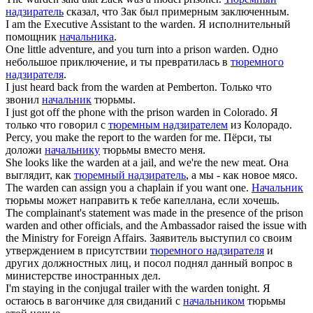
надзиратель
сказал, что Зак был примерным заключенным.
I am the Executive Assistant to the
warden
.
Я исполнительный
помощник
начальника
.
One little adventure, and you turn into a prison
warden
.
Одно
небольшое приключение, и ты превратилась в
тюремного
надзирателя
.
I just heard back from the
warden
at Pemberton.
Только что
звонил
начальник
тюрьмы.
I just got off the phone with the prison
warden
in Colorado.
Я
только что говорил с
тюремным надзирателем
из Колорадо.
Percy, you make the report to the
warden
for me.
Пёрси, ты
доложи
начальнику
тюрьмы вместо меня.
She looks like the
warden
at a jail, and we're the new meat.
Она
выглядит, как
тюремный надзиратель
, а мы - как новое мясо.
The
warden
can assign you a chaplain if you want one.
Начальник
тюрьмы может направить к тебе капеллана, если хочешь.
The complainant's statement was made in the presence of the prison
warden
and other officials, and the Ambassador raised the issue with
the Ministry for Foreign Affairs.
Заявитель выступил со своим
утверждением в присутствии
тюремного надзирателя
и
других должностных лиц, и посол поднял данный вопрос в
министерстве иностранных дел.
I'm staying in the conjugal trailer with the
warden
tonight.
Я
остаюсь в вагончике для свиданий с
начальником
тюрьмы