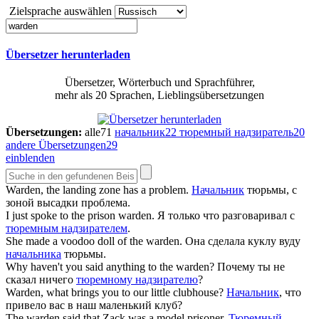
Zielsprache auswählen
Übersetzer herunterladen
Übersetzer, Wörterbuch und Sprachführer,
mehr als 20 Sprachen, Lieblingsübersetzungen
Übersetzungen:
alle
71
начальник
22
тюремный надзиратель
20
andere Übersetzungen
29
einblenden
Warden
, the landing zone has a problem.
Начальник
тюрьмы, с
зоной высадки проблема.
I just spoke to the prison
warden
.
Я только что разговаривал с
тюремным надзирателем
.
She made a voodoo doll of the
warden
.
Она сделала куклу вуду
начальника
тюрьмы.
Why haven't you said anything to the
warden
?
Почему ты не
сказал ничего
тюремному надзирателю
?
Warden
, what brings you to our little clubhouse?
Начальник
, что
привело вас в наш маленький клуб?
The
warden
said that Zack was a model prisoner.
Тюремный