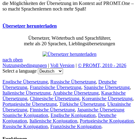
die Möglichkeiten der Übersetzung im Kontext auf PROMT.One –
so macht Sprachenlernen noch mehr Spaß!
Übersetzer herunterladen
Übersetzer, Wörterbuch und Sprachführer,
mehr als 20 Sprachen, Lieblingsübersetzungen
nach oben
Nutzungsbedingungen
|
Voll Version
|
© PROMT, 2010 - 2026
Select a language
Englische Übersetzung
,
Russische Übersetzung
,
Deutsche
Übersetzung
,
Französische Übersetzung
,
Spanische Übersetzung
,
Italienische Übersetzung
,
Arabische Übersetzung
,
Kasachische
Übersetzung
,
Chinesische Übersetzung
,
Koreanische Übersetzung
,
Portugiesische Übersetzung
,
Türkische Übersetzung
,
Ukrainische
Übersetzung
,
Finnische Übersetzung
,
Japanische Übersetzung
Spanische Konjugation
,
Englische Konjugation
,
Deutsche
Konjugation
,
Italienische Konjugation
,
Portugiesische Konjugation
,
Russische Konjugation
,
Französische Konjugation
.
Funktionen