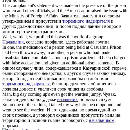
этой ночью.
The complainant's statement was made in the presence of the prison
warden
and other officials, and the Ambassador raised the issue with
the Ministry of Foreign Affairs.
Заявитель выступил со своим
утверждением в присутствии
тюремного надзирателя
и
других должностных лиц, и посол поднял данный вопрос в
министерстве иностранных дел.
Well,
warden
, we profiled this was the work of a group.
Начальник
, согласно профилю, здесь работала группа.
In one, the medication of a person being held at Casuarina Prison
had been thrown away; in another, a person who had made
unsubstantiated complaints about a prison
warden
had been charged
with false accusation and given an additional prison sentence.
В
одном случае у лица, содержавшегося в Казуаринской тюрьме,
были отобраны его лекарства; в другом случае заключенному,
который подал необоснованные жалобы на действия
тюремного надзирателя
, были предъявлены обвинения в
ложном доносе и увеличен срок лишения свободы.
Man, big day coming up's even got the
warden
jumpy.
Чувак,
важный день на носу, даже
начальник
тюрьмы психует.
So on one of these rides, I talked my way into the compound and
went to see the
warden
.
И вот однажды, во время одной из
своих поездок, я уговорил охранников пропустить меня на
территорию и позволить мне поговорить с
начальником
тюрьмы.