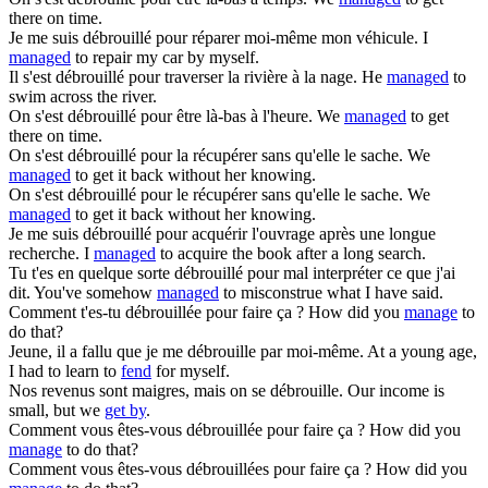
there on time.
Je me suis
débrouillé
pour réparer moi-même mon véhicule.
I
managed
to repair my car by myself.
Il s'est
débrouillé
pour traverser la rivière à la nage.
He
managed
to
swim across the river.
On s'est
débrouillé
pour être là-bas à l'heure.
We
managed
to get
there on time.
On s'est
débrouillé
pour la récupérer sans qu'elle le sache.
We
managed
to get it back without her knowing.
On s'est
débrouillé
pour le récupérer sans qu'elle le sache.
We
managed
to get it back without her knowing.
Je me suis
débrouillé
pour acquérir l'ouvrage après une longue
recherche.
I
managed
to acquire the book after a long search.
Tu t'es en quelque sorte
débrouillé
pour mal interpréter ce que j'ai
dit.
You've somehow
managed
to misconstrue what I have said.
Comment t'es-tu
débrouillée
pour faire ça ?
How did you
manage
to
do that?
Jeune, il a fallu que je
me débrouille
par moi-même.
At a young age,
I had to learn to
fend
for myself.
Nos revenus sont maigres, mais on
se débrouille
.
Our income is
small, but we
get by
.
Comment vous êtes-vous
débrouillée
pour faire ça ?
How did you
manage
to do that?
Comment vous êtes-vous
débrouillées
pour faire ça ?
How did you