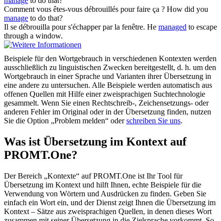
manage
to do that?
Comment vous êtes-vous
débrouillés
pour faire ça ?
How did you
manage
to do that?
Il
se débrouilla
pour s'échapper par la fenêtre.
He
managed
to escape
through a window.
Beispiele für den Wortgebrauch in verschiedenen Kontexten werden
ausschließlich zu linguistischen Zwecken bereitgestellt, d. h. um den
Wortgebrauch in einer Sprache und Varianten ihrer Übersetzung in
eine andere zu untersuchen. Alle Beispiele werden automatisch aus
offenen Quellen mit Hilfe einer zweisprachigen Suchtechnologie
gesammelt. Wenn Sie einen Rechtschreib-, Zeichensetzungs- oder
anderen Fehler im Original oder in der Übersetzung finden, nutzen
Sie die Option „Problem melden“ oder
schreiben Sie uns
.
Was ist Übersetzung im Kontext auf
PROMT.One?
Der Bereich „Kontexte“ auf PROMT.One ist Ihr Tool für
Übersetzung im Kontext und hilft Ihnen, echte Beispiele für die
Verwendung von Wörtern und Ausdrücken zu finden. Geben Sie
einfach ein Wort ein, und der Dienst zeigt Ihnen die Übersetzung im
Kontext – Sätze aus zweisprachigen Quellen, in denen dieses Wort
zusammen mit seiner Übersetzung in die Zielsprache vorkommt. So