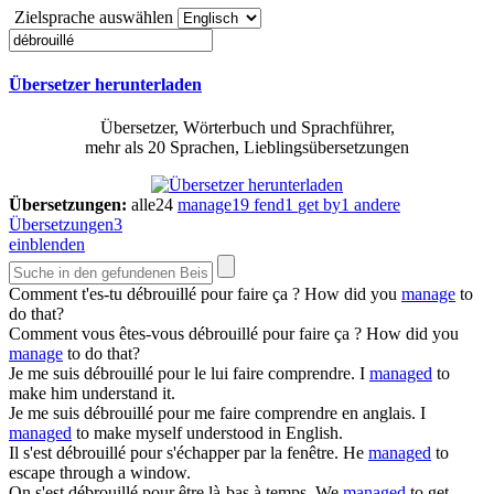
Zielsprache auswählen
Übersetzer herunterladen
Übersetzer, Wörterbuch und Sprachführer,
mehr als 20 Sprachen, Lieblingsübersetzungen
Übersetzungen:
alle
24
manage
19
fend
1
get by
1
andere
Übersetzungen
3
einblenden
Comment t'es-tu
débrouillé
pour faire ça ?
How did you
manage
to
do that?
Comment vous êtes-vous
débrouillé
pour faire ça ?
How did you
manage
to do that?
Je me suis
débrouillé
pour le lui faire comprendre.
I
managed
to
make him understand it.
Je me suis
débrouillé
pour me faire comprendre en anglais.
I
managed
to make myself understood in English.
Il s'est
débrouillé
pour s'échapper par la fenêtre.
He
managed
to
escape through a window.
On s'est
débrouillé
pour être là-bas à temps.
We
managed
to get