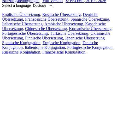
Nutzungsbedingungen
|
Voll Version
|
© PROMT, 2010 - 2026
Select a language
Englische Übersetzung
,
Russische Übersetzung
,
Deutsche
Übersetzung
,
Französische Übersetzung
,
Spanische Übersetzung
,
Italienische Übersetzung
,
Arabische Übersetzung
,
Kasachische
Übersetzung
,
Chinesische Übersetzung
,
Koreanische Übersetzung
,
Portugiesische Übersetzung
,
Türkische Übersetzung
,
Ukrainische
Übersetzung
,
Finnische Übersetzung
,
Japanische Übersetzung
Spanische Konjugation
,
Englische Konjugation
,
Deutsche
Konjugation
,
Italienische Konjugation
,
Portugiesische Konjugation
,
Russische Konjugation
,
Französische Konjugation
.
Funktionen
Textübersetzung
Kontextbeispiele
Konjugation und Deklination
Kostenlose Apps
PROMT.One für iOS
PROMT.One für Android