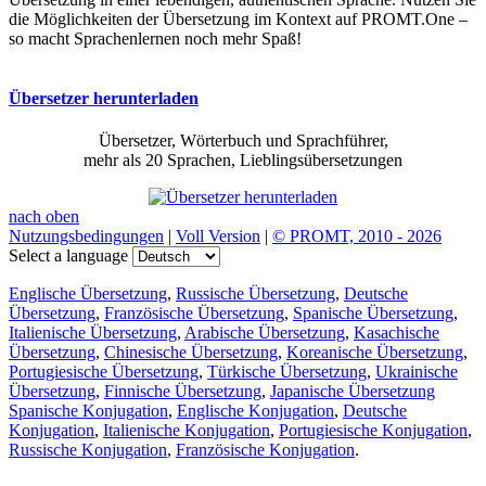
die Möglichkeiten der Übersetzung im Kontext auf PROMT.One –
so macht Sprachenlernen noch mehr Spaß!
Übersetzer herunterladen
Übersetzer, Wörterbuch und Sprachführer,
mehr als 20 Sprachen, Lieblingsübersetzungen
nach oben
Nutzungsbedingungen
|
Voll Version
|
© PROMT, 2010 - 2026
Select a language
Englische Übersetzung
,
Russische Übersetzung
,
Deutsche
Übersetzung
,
Französische Übersetzung
,
Spanische Übersetzung
,
Italienische Übersetzung
,
Arabische Übersetzung
,
Kasachische
Übersetzung
,
Chinesische Übersetzung
,
Koreanische Übersetzung
,
Portugiesische Übersetzung
,
Türkische Übersetzung
,
Ukrainische
Übersetzung
,
Finnische Übersetzung
,
Japanische Übersetzung
Spanische Konjugation
,
Englische Konjugation
,
Deutsche
Konjugation
,
Italienische Konjugation
,
Portugiesische Konjugation
,
Russische Konjugation
,
Französische Konjugation
.