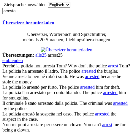
Zielsprache auswählen
Übersetzer herunterladen
Übersetzer, Wörterbuch und Sprachführer,
mehr als 20 Sprachen, Lieblingsübersetzungen
Übersetzungen:
alle
25
arrest
25
einblenden
Perché la polizia non
arresta
Tom?
Why don't the police
arrest
Tom?
La polizia ha
arrestato
il ladro.
The police
arrested
the burglar.
Venne
arrestato
perché rubò i soldi.
He was
arrested
because he
stole the money.
La polizia lo
arrestò
per furto.
The police
arrested
him for theft.
La polizia l'ha
arrestato
per contrabbando.
The police
arrested
him
for smuggling.
Il criminale è stato
arrestato
dalla polizia.
The criminal was
arrested
by the police.
La polizia
arrestò
la sospetta nel caso.
The police
arrested
the
suspect in the case.
Non mi puoi
arrestare
per essere un clown.
You can't
arrest
me for
being a clown.