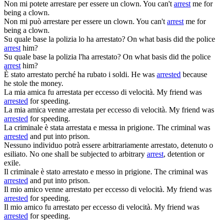
Non mi potete
arrestare
per essere un clown.
You can't
arrest
me for
being a clown.
Non mi può
arrestare
per essere un clown.
You can't
arrest
me for
being a clown.
Su quale base la polizia lo ha
arrestato
?
On what basis did the police
arrest
him?
Su quale base la polizia l'ha
arrestato
?
On what basis did the police
arrest
him?
È stato
arrestato
perché ha rubato i soldi.
He was
arrested
because
he stole the money.
La mia amica fu
arrestata
per eccesso di velocità.
My friend was
arrested
for speeding.
La mia amica venne
arrestata
per eccesso di velocità.
My friend was
arrested
for speeding.
La criminale è stata
arrestata
e messa in prigione.
The criminal was
arrested
and put into prison.
Nessuno individuo potrà essere arbitrariamente
arrestato
, detenuto o
esiliato.
No one shall be subjected to arbitrary
arrest
, detention or
exile.
Il criminale è stato
arrestato
e messo in prigione.
The criminal was
arrested
and put into prison.
Il mio amico venne
arrestato
per eccesso di velocità.
My friend was
arrested
for speeding.
Il mio amico fu
arrestato
per eccesso di velocità.
My friend was
arrested
for speeding.