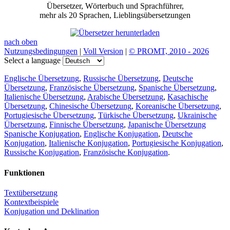
Übersetzer, Wörterbuch und Sprachführer,
mehr als 20 Sprachen, Lieblingsübersetzungen
nach oben
Nutzungsbedingungen
|
Voll Version
|
© PROMT, 2010 - 2026
Select a language
Englische Übersetzung
,
Russische Übersetzung
,
Deutsche
Übersetzung
,
Französische Übersetzung
,
Spanische Übersetzung
,
Italienische Übersetzung
,
Arabische Übersetzung
,
Kasachische
Übersetzung
,
Chinesische Übersetzung
,
Koreanische Übersetzung
,
Portugiesische Übersetzung
,
Türkische Übersetzung
,
Ukrainische
Übersetzung
,
Finnische Übersetzung
,
Japanische Übersetzung
Spanische Konjugation
,
Englische Konjugation
,
Deutsche
Konjugation
,
Italienische Konjugation
,
Portugiesische Konjugation
,
Russische Konjugation
,
Französische Konjugation
.
Funktionen
Textübersetzung
Kontextbeispiele
Konjugation und Deklination