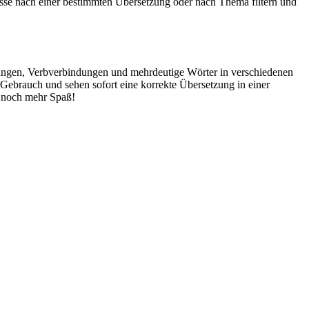
isse nach einer bestimmten Übersetzung oder nach Thema filtern und
dungen, Verbverbindungen und mehrdeutige Wörter in verschiedenen
ebrauch und sehen sofort eine korrekte Übersetzung in einer
 noch mehr Spaß!