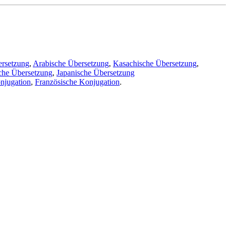
ersetzung
,
Arabische Übersetzung
,
Kasachische Übersetzung
,
che Übersetzung
,
Japanische Übersetzung
njugation
,
Französische Konjugation
.