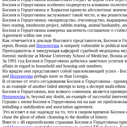
Босния и
Герцеговина
особенно подвергнута влиянию политиче
Босния и
Герцеговина
и Хорватия привели абсолютные значени
Босния и
Герцеговина
заслуживает такой чести, и мы решительн
Босния и
Герцеговина
: овощеводство, пчеловодство, выращива
bees rearing, mushroom project, rabbits rearing, animal husbandry, an
Босния и
Герцеговина
намерена заключить соглашение о стабил
Agreement within one year.
Как отмечается в докладе Высокого представителя, Босния и
Ге
report, Bosnia and
Herzegovina
is uniquely vulnerable to political inst
Преподаватель и заведующая кафедрой судебной медицины мед
forensic medicine at Mostar University School of Medicine, Bosnia 
За 1991 год Босния и
Герцеговина
добилась заметных успехов в
affairs in regard to household and housing unit numbers.
Но врядли они представляют собой ошеломляющий успех - Бо
and
Herzegovina
perhaps more so than Georgia.
В отличие от этого сегодняшняя Босния и
Герцеговина
- приме
is an example of another failed attempt to keep a decrepit multi-ethnic 
Босния и
Герцеговина
, вне всякого сомнения, является приме
Herzegovina
is, beyond any doubt, an example of successful intervent
Однако с июня Босния и
Герцеговина
ни на шаг не приблизила
initialling a stabilization and association agreement.
Это вселяет в нас надежду на то, что в скором времени Босния
chase the ghost of ethnic cleansing to the dustbin of history.
Вместе с 46 европейскими странами Босния и
Герцеговина
прис