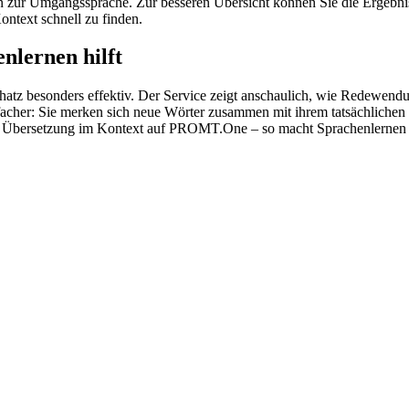
 hin zur Umgangssprache. Zur besseren Übersicht können Sie die Ergebn
ontext schnell zu finden.
nlernen hilft
hatz besonders effektiv. Der Service zeigt anschaulich, wie Redewen
her: Sie merken sich neue Wörter zusammen mit ihrem tatsächlichen G
der Übersetzung im Kontext auf PROMT.One – so macht Sprachenlernen