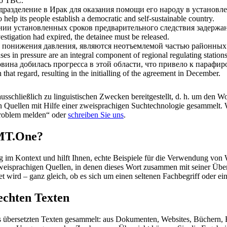
ro TBC.
разделение в Ирак для оказания помощи его народу в установле
o help its people establish a democratic and self-sustainable country.
чении установленных сроков предварительного следствия задерж
investigation had expired, the detainee must be released.
понижения давления, являются неотъемлемой частью районных 
ses in pressure are an integral component of regional regulating stations
овина
добилась прогресса в этой области, что привело к парафир
that regard, resulting in the initialling of the agreement in December.
schließlich zu linguistischen Zwecken bereitgestellt, d. h. um den Wo
en Quellen mit Hilfe einer zweisprachigen Suchtechnologie gesammelt. 
„Problem melden“ oder
schreiben Sie uns
.
OMT.One?
im Kontext und hilft Ihnen, echte Beispiele für die Verwendung von 
zweisprachigen Quellen, in denen dieses Wort zusammen mit seiner Übe
wird – ganz gleich, ob es sich um einen seltenen Fachbegriff oder ein
echten Texten
s übersetzten Texten gesammelt: aus Dokumenten, Websites, Büchern, 