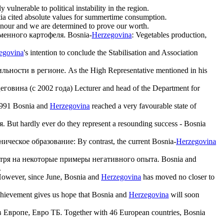
y vulnerable to political instability in the region.
ia cited absolute values for summertime consumption.
onour and we are determined to prove our worth.
менного картофеля.
Bosnia-
Herzegovina
: Vegetables production,
egovina
's intention to conclude the Stabilisation and Association
льности в регионе.
As the High Representative mentioned in his
цеговина
(с 2002 года)
Lecturer and head of the Department for
991 Bosnia and
Herzegovina
reached a very favourable state of
я.
But hardly ever do they represent a resounding success - Bosnia
ническое образование:
By contrast, the current Bosnia-
Herzegovina
отря на некоторые примеры негативного опыта.
Bosnia and
.
owever, since June, Bosnia and
Herzegovina
has moved no closer to
chievement gives us hope that Bosnia and
Herzegovina
will soon
 Европе, Евро ТБ.
Together with 46 European countries, Bosnia