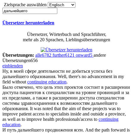
Zielsprache auswählen
Übersetzer herunterladen
Übersetzer, Wörterbuch und Sprachführer,
mehr als 20 Sprachen, Lieblingsübersetzungen
Übersetzungen:
alle
6782
further
6121
onward
5
andere
Übersetzungen
656
einblenden
Ну, в моей сфере деятельности не добиться успеха без
дальнейшего образования
.
Well, there's no advancement in my
field without
continuing education
.
Было отмечено, что цель этих проектов состоит в расширении
доступа пациентов к специалистам на уровне провинций и за
их пределами, а также в расширении доступа специалистов
системы здравоохранения к возможностям
дальнейшего
образования
.
It was noted that the aim of these projects was to
improve patient access to specialists inside and outside a province,
as well as to improve health professionals'access to
continuing
education
.
И путь
дальнейшего
продвижения ясен.
And the path forward is