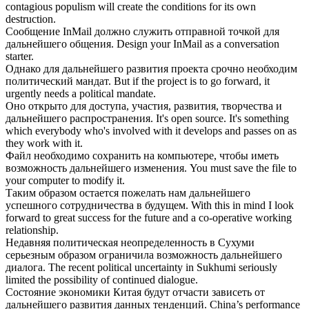
contagious populism will create the conditions for its own
destruction.
Сообщение InMail должно служить отправной точкой для
дальнейшего
общения.
Design your InMail as a conversation
starter.
Однако для
дальнейшего
развития проекта срочно необходим
политический мандат.
But if the project is to go forward, it
urgently needs a political mandate.
Оно открыто для доступа, участия, развития, творчества и
дальнейшего
распространения.
It's open source. It's something
which everybody who's involved with it develops and passes on as
they work with it.
Файл необходимо сохранить на компьютере, чтобы иметь
возможность
дальнейшего
изменения.
You must save the file to
your computer to modify it.
Таким образом остается пожелать нам
дальнейшего
успешного сотрудничества в будущем.
With this in mind I look
forward to great success for the future and a co-operative working
relationship.
Недавняя политическая неопределенность в Сухуми
серьезным образом ограничила возможность
дальнейшего
диалога.
The recent political uncertainty in Sukhumi seriously
limited the possibility of continued dialogue.
Состояние экономики Китая будут отчасти зависеть от
дальнейшего
развития данных тенденций.
China’s performance