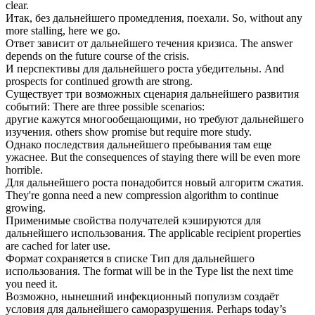
clear.
Итак, без
дальнейшего
промедления, поехали.
So, without any
more stalling, here we go.
Ответ зависит от
дальнейшего
течения кризиса.
The answer
depends on the future course of the crisis.
И перспективы для
дальнейшего
роста убедительны.
And
prospects for continued growth are strong.
Существует три возможных сценария
дальнейшего
развития
событий:
There are three possible scenarios:
другие кажутся многообещающими, но требуют
дальнейшего
изучения.
others show promise but require more study.
Однако последствия
дальнейшего
пребывания там еще
ужаснее.
But the consequences of staying there will be even more
horrible.
Для
дальнейшего
роста понадобится новый алгоритм сжатия.
They're gonna need a new compression algorithm to continue
growing.
Применимые свойства получателей кэшируются для
дальнейшего
использования.
The applicable recipient properties
are cached for later use.
Формат сохраняется в списке Тип для
дальнейшего
использования.
The format will be in the Type list the next time
you need it.
Возможно, нынешний инфекционный популизм создаёт
условия для
дальнейшего
саморазрушения.
Perhaps today’s