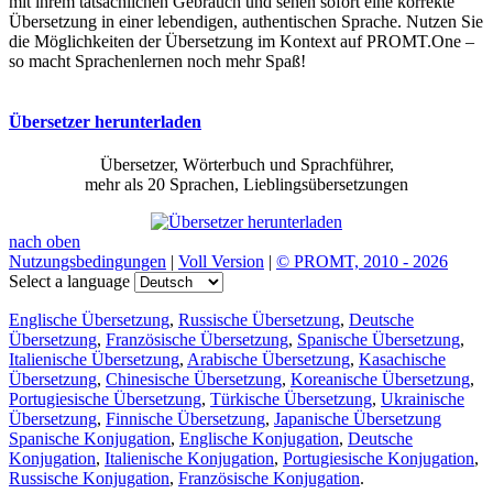
mit ihrem tatsächlichen Gebrauch und sehen sofort eine korrekte
Übersetzung in einer lebendigen, authentischen Sprache. Nutzen Sie
die Möglichkeiten der Übersetzung im Kontext auf PROMT.One –
so macht Sprachenlernen noch mehr Spaß!
Übersetzer herunterladen
Übersetzer, Wörterbuch und Sprachführer,
mehr als 20 Sprachen, Lieblingsübersetzungen
nach oben
Nutzungsbedingungen
|
Voll Version
|
© PROMT, 2010 - 2026
Select a language
Englische Übersetzung
,
Russische Übersetzung
,
Deutsche
Übersetzung
,
Französische Übersetzung
,
Spanische Übersetzung
,
Italienische Übersetzung
,
Arabische Übersetzung
,
Kasachische
Übersetzung
,
Chinesische Übersetzung
,
Koreanische Übersetzung
,
Portugiesische Übersetzung
,
Türkische Übersetzung
,
Ukrainische
Übersetzung
,
Finnische Übersetzung
,
Japanische Übersetzung
Spanische Konjugation
,
Englische Konjugation
,
Deutsche
Konjugation
,
Italienische Konjugation
,
Portugiesische Konjugation
,
Russische Konjugation
,
Französische Konjugation
.