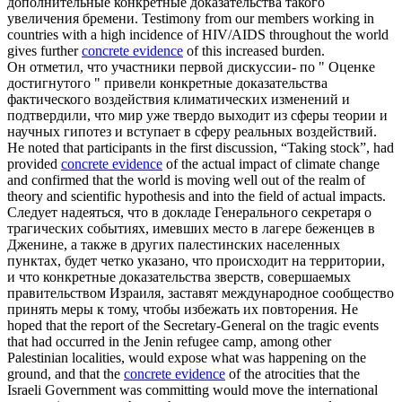
дополнительные
конкретные доказательства
такого
увеличения бремени.
Testimony from our members working in
countries with a high incidence of HIV/AIDS throughout the world
gives further
concrete evidence
of this increased burden.
Он отметил, что участники первой дискуссии- по " Оценке
достигнутого " привели
конкретные доказательства
фактического воздействия климатических изменений и
подтвердили, что мир уже твердо выходит из сферы теории и
научных гипотез и вступает в сферу реальных воздействий.
He noted that participants in the first discussion, “Taking stock”, had
provided
concrete evidence
of the actual impact of climate change
and confirmed that the world is moving well out of the realm of
theory and scientific hypothesis and into the field of actual impacts.
Следует надеяться, что в докладе Генерального секретаря о
трагических событиях, имевших место в лагере беженцев в
Дженине, а также в других палестинских населенных
пунктах, будет четко указано, что происходит на территории,
и что
конкретные доказательства
зверств, совершаемых
правительством Израиля, заставят международное сообщество
принять меры к тому, чтобы избежать их повторения.
He
hoped that the report of the Secretary-General on the tragic events
that had occurred in the Jenin refugee camp, among other
Palestinian localities, would expose what was happening on the
ground, and that the
concrete evidence
of the atrocities that the
Israeli Government was committing would move the international