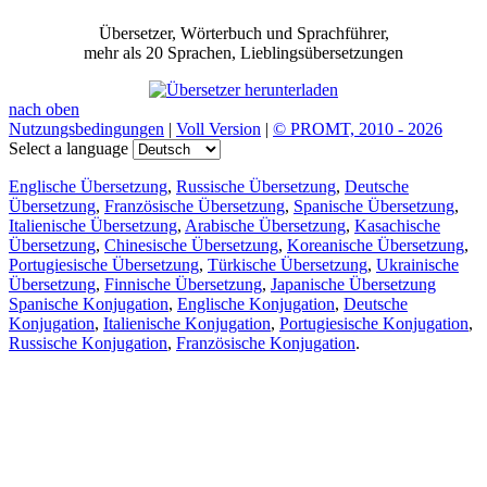
Übersetzer, Wörterbuch und Sprachführer,
mehr als 20 Sprachen, Lieblingsübersetzungen
nach oben
Nutzungsbedingungen
|
Voll Version
|
© PROMT, 2010 - 2026
Select a language
Englische Übersetzung
,
Russische Übersetzung
,
Deutsche
Übersetzung
,
Französische Übersetzung
,
Spanische Übersetzung
,
Italienische Übersetzung
,
Arabische Übersetzung
,
Kasachische
Übersetzung
,
Chinesische Übersetzung
,
Koreanische Übersetzung
,
Portugiesische Übersetzung
,
Türkische Übersetzung
,
Ukrainische
Übersetzung
,
Finnische Übersetzung
,
Japanische Übersetzung
Spanische Konjugation
,
Englische Konjugation
,
Deutsche
Konjugation
,
Italienische Konjugation
,
Portugiesische Konjugation
,
Russische Konjugation
,
Französische Konjugation
.
Funktionen
Textübersetzung
Kontextbeispiele
Konjugation und Deklination