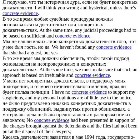
Я подумаю, что ты истеричная дура, если не будет
конкретных
доказательств
.
I will think you wrong and hysterical, unless there's
concrete evidence
.
В то же время любые судебные процедуры должны
основываться на достаточных или
конкретных
доказательствах
.
At the same time, any judicial proceedings had to
be based on sufficient and
concrete evidence
.
Мы не нашли каких-либо
конкретных доказательств
того, что
у нее был гость, но да.
We haven't found any
concrete evidence
that she had a guest, but yes.
В то же время мы должны обеспечить, чтобы такой подход
основывался на неопровержимых и
конкретных
доказательствах
.
At the same time, we must make sure that such an
approach is based on irrefutable and
concrete evidence
.
У меня нет
конкретных доказательств
, в поддержку моих
подозрений, и от моего незначительного мнения, вряд ли
будет польза полиции.
I have no
concrete evidence
to support my
suspicions, and my personal opinions are of little use to the police.
не было представлено никаких
конкретных доказательств
в
поддержку обвинений, выдвинутых против обвиняемых, а
материалы дела не были предоставлены в распоряжение их
адвокатов;
No
concrete evidence
had been presented in support of
the charges brought against the defendants and the files had not been
put at the disposal of their lawyers;
Касаясь деятельности заявителя в мае 1994 года, государство-