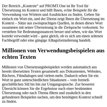
Der Bereich „Kontexte“ auf PROMT.One ist Ihr Tool für
Übersetzung im Kontext und hilft Ihnen, echte Beispiele für die
Verwendung von Wörtern und Ausdrücken zu finden. Geben Sie
einfach ein Wort ein, und der Dienst zeigt Ihnen die Übersetzung im
Kontext – Sätze aus zweisprachigen Quellen, in denen dieses Wort
zusammen mit seiner Übersetzung in die Zielsprache vorkommt. So
verstehen Sie Bedeutungsnuancen besser und sehen, wie das Wort
korrekt verwendet wird – ganz gleich, ob es sich um einen seltenen
Fachbegriff oder eine gängige Alltagsformulierung handelt.
Millionen von Verwendungsbeispielen aus
echten Texten
Millionen von Übersetzungsbeispielen werden automatisch aus
bereits übersetzten Texten gesammelt: aus Dokumenten, Websites,
Büchern, Filmdialogen und vielem mehr. Dadurch sehen Sie ein
Wort in ganz unterschiedlichen Situationen – vom formell-
geschäftlichen Stil bis hin zur Umgangssprache. Zur besseren
Übersicht können Sie die Ergebnisse nach einer bestimmten
Übersetzung oder nach Thema filtern und zusätzlich in den
gefundenen Beispielen suchen, um den benötigten Kontext schnell
zu finden.