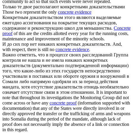
community to act so that such events were never repeated.
Только те двое располагают
конкретными доказательствами
Those two represent the only
concrete evidence
Конкретным доказательством
этого являются выделяемые
ежегодно ассигнования на покрытие текущих расходов,
содержание и реконструкцию школ для меньшинства.
Concrete
proof
of this are the credits allotted every year for the running costs,
maintenance and improvement of the minority schools.
И до сих пор нет никаких
конкретных доказательств
.
And,
with respect, there is still no
concrete evidence
.
Важно отметить, что в процессе своих расследований Группа
контроля не нашла и не имела никаких
конкретных
доказательств
(документально подтвержденной информации)
того, что какие-либо из этих государств непосредственно
участвовали в поставках или обороте оружия и вооружений в
Сомали либо напрямую одобряли их за период действия
мандата, хотя отсутствие доказательств отнюдь необязательно
означает отсутствие связи в этом отношении.
It is important to
note that throughout its investigations the Monitoring Group did not
come across or have any
concrete proof
(information supported with
documentation) that any of the States were directly involved in or
directly approved the transfer or the trafficking of arms and weapons
into Somalia during the period of the mandate, although lack of
proof does not necessarily imply the absence of a link or connection
in this regard.