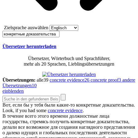
Zielsprache auswählen
Übersetzer herunterladen
Übersetzer, Wörterbuch und Sprachführer,
mehr als 20 Sprachen, Lieblingsübersetzungen
Übersetzungen:
alle
39
concrete evidence
26
concrete proof
3
andere
Übersetzungen
10
einblenden
Вот, если бы у тебя были какие-то
конкретные доказательства
.
Look, if you had some
concrete evidence
.
В течение всего этого времени должностные лица
государства, стремясь получить
конкретные доказательства
,
делали все возможное для создания наглядного представления
о далеко идущих и глобальных последствиях деятельности