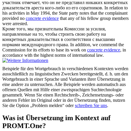
участник отмечает, что он не представил никаких
конкретных
доказательств
ареста кого-либо из его соратников.
In relation to
his activities in May 1994, the State party notes that the complainant
provided no
concrete evidence
that any of his fellow group members
were arrested.
Кроме того, мы признательны Комиссии за усилия,
направленные на то, чтобы строить свою работу на
конкретных доказательствах
в соответствии с высшими
нормами международного права.
In addition, we commend the
Commission for its efforts to base its work on
concrete evidence
, in
accordance with the highest norms of international law.
Beispiele für den Wortgebrauch in verschiedenen Kontexten werden
ausschließlich zu linguistischen Zwecken bereitgestellt, d. h. um den
Wortgebrauch in einer Sprache und Varianten ihrer Übersetzung in
eine andere zu untersuchen. Alle Beispiele werden automatisch aus
offenen Quellen mit Hilfe einer zweisprachigen Suchtechnologie
gesammelt. Wenn Sie einen Rechtschreib-, Zeichensetzungs- oder
anderen Fehler im Original oder in der Übersetzung finden, nutzen
Sie die Option „Problem melden“ oder
schreiben Sie uns
.
Was ist Übersetzung im Kontext auf
PROMT.One?