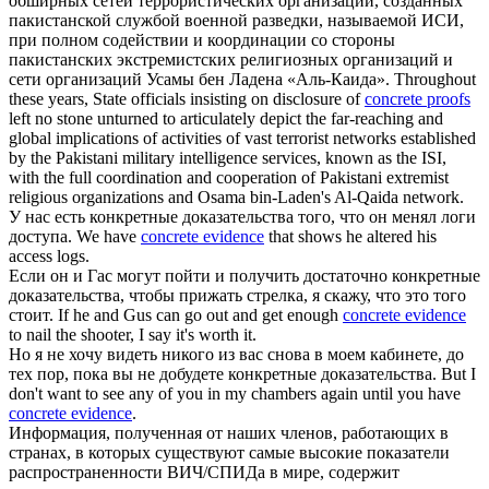
обширных сетей террористических организаций, созданных
пакистанской службой военной разведки, называемой ИСИ,
при полном содействии и координации со стороны
пакистанских экстремистских религиозных организаций и
сети организаций Усамы бен Ладена «Аль-Каида».
Throughout
these years, State officials insisting on disclosure of
concrete proofs
left no stone unturned to articulately depict the far-reaching and
global implications of activities of vast terrorist networks established
by the Pakistani military intelligence services, known as the ISI,
with the full coordination and cooperation of Pakistani extremist
religious organizations and Osama bin-Laden's Al-Qaida network.
У нас есть
конкретные доказательства
того, что он менял логи
доступа.
We have
concrete evidence
that shows he altered his
access logs.
Если он и Гас могут пойти и получить достаточно
конкретные
доказательства
, чтобы прижать стрелка, я скажу, что это того
стоит.
If he and Gus can go out and get enough
concrete evidence
to nail the shooter, I say it's worth it.
Но я не хочу видеть никого из вас снова в моем кабинете, до
тех пор, пока вы не добудете
конкретные доказательства
.
But I
don't want to see any of you in my chambers again until you have
concrete evidence
.
Информация, полученная от наших членов, работающих в
странах, в которых существуют самые высокие показатели
распространенности ВИЧ/СПИДа в мире, содержит