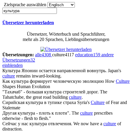
Zielsprache auswählen
Übersetzer herunterladen
Übersetzer, Wörterbuch und Sprachführer,
mehr als 20 Sprachen, Lieblingsübersetzungen
Übersetzungen:
alle
4308
culture
4117
education
159
andere
Übersetzungen
32
einblenden
Культура
Японии остается направленной вовнутрь.
Japan's
culture
remains inward-looking.
Как
культура
формирует человеческую эволюцию
How
Culture
Shapes Human Evolution
"Тахачаб" - большая
культура
строителей дорог.
The
Tahatchabe, the great road building
culture
.
Сирийская
культура
в тупике страха
Syria's
Culture
of Fear and
Stalemate
Другая
культура
- плоть к плоти".
The
culture
prescribes
otherwise - flesh to flesh."
Сейчас у нас
культура
отвлечения.
We now have a
culture
of
distraction.