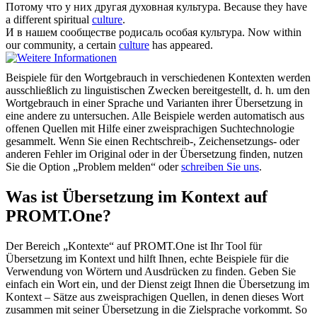
Потому что у них другая духовная
культура
.
Because they have
a different spiritual
culture
.
И в нашем сообществе родисаль особая
культура
.
Now within
our community, a certain
culture
has appeared.
Beispiele für den Wortgebrauch in verschiedenen Kontexten werden
ausschließlich zu linguistischen Zwecken bereitgestellt, d. h. um den
Wortgebrauch in einer Sprache und Varianten ihrer Übersetzung in
eine andere zu untersuchen. Alle Beispiele werden automatisch aus
offenen Quellen mit Hilfe einer zweisprachigen Suchtechnologie
gesammelt. Wenn Sie einen Rechtschreib-, Zeichensetzungs- oder
anderen Fehler im Original oder in der Übersetzung finden, nutzen
Sie die Option „Problem melden“ oder
schreiben Sie uns
.
Was ist Übersetzung im Kontext auf
PROMT.One?
Der Bereich „Kontexte“ auf PROMT.One ist Ihr Tool für
Übersetzung im Kontext und hilft Ihnen, echte Beispiele für die
Verwendung von Wörtern und Ausdrücken zu finden. Geben Sie
einfach ein Wort ein, und der Dienst zeigt Ihnen die Übersetzung im
Kontext – Sätze aus zweisprachigen Quellen, in denen dieses Wort
zusammen mit seiner Übersetzung in die Zielsprache vorkommt. So