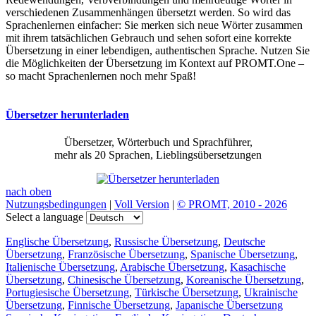
verschiedenen Zusammenhängen übersetzt werden. So wird das
Sprachenlernen einfacher: Sie merken sich neue Wörter zusammen
mit ihrem tatsächlichen Gebrauch und sehen sofort eine korrekte
Übersetzung in einer lebendigen, authentischen Sprache. Nutzen Sie
die Möglichkeiten der Übersetzung im Kontext auf PROMT.One –
so macht Sprachenlernen noch mehr Spaß!
Übersetzer herunterladen
Übersetzer, Wörterbuch und Sprachführer,
mehr als 20 Sprachen, Lieblingsübersetzungen
nach oben
Nutzungsbedingungen
|
Voll Version
|
© PROMT, 2010 - 2026
Select a language
Englische Übersetzung
,
Russische Übersetzung
,
Deutsche
Übersetzung
,
Französische Übersetzung
,
Spanische Übersetzung
,
Italienische Übersetzung
,
Arabische Übersetzung
,
Kasachische
Übersetzung
,
Chinesische Übersetzung
,
Koreanische Übersetzung
,
Portugiesische Übersetzung
,
Türkische Übersetzung
,
Ukrainische
Übersetzung
,
Finnische Übersetzung
,
Japanische Übersetzung