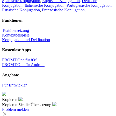
Spanische Konjugation
,
Englische Konjugation
,
Deutsche
Konjugation
,
Italienische Konjugation
,
Portugiesische Konjugation
,
Russische Konjugation
,
Französische Konjugation
.
Funktionen
Textübersetzung
Kontextbeispiele
Konjugation und Deklination
Kostenlose Apps
PROMT.One für iOS
PROMT.One für Android
Angebote
Für Entwickler
Kopieren
Kopieren Sie die Übersetzung
Problem melden