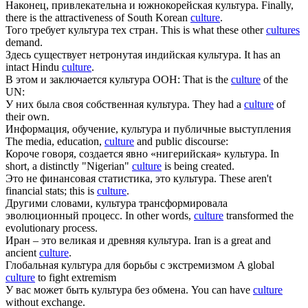
Наконец, привлекательна и южнокорейская
культура
.
Finally,
there is the attractiveness of South Korean
culture
.
Того требует
культура
тех стран.
This is what these other
cultures
demand.
Здесь существует нетронутая индийская
культура
.
It has an
intact Hindu
culture
.
В этом и заключается
культура
ООН:
That is the
culture
of the
UN:
У них была своя собственная
культура
.
They had a
culture
of
their own.
Информация, обучение,
культура
и публичные выступления
The media, education,
culture
and public discourse:
Короче говоря, создается явно «нигерийская»
культура
.
In
short, a distinctly "Nigerian"
culture
is being created.
Это не финансовая статистика, это
культура
.
These aren't
financial stats; this is
culture
.
Другими словами,
культура
трансформировала
эволюционный процесс.
In other words,
culture
transformed the
evolutionary process.
Иран – это великая и древняя
культура
.
Iran is a great and
ancient
culture
.
Глобальная
культура
для борьбы с экстремизмом
A global
culture
to fight extremism
У вас может быть
культура
без обмена.
You can have
culture
without exchange.