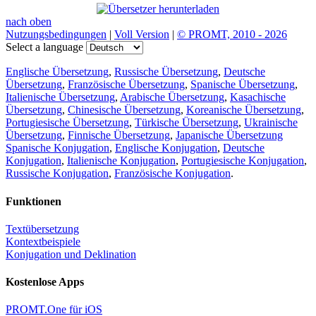
nach oben
Nutzungsbedingungen
|
Voll Version
|
© PROMT, 2010 - 2026
Select a language
Englische Übersetzung
,
Russische Übersetzung
,
Deutsche
Übersetzung
,
Französische Übersetzung
,
Spanische Übersetzung
,
Italienische Übersetzung
,
Arabische Übersetzung
,
Kasachische
Übersetzung
,
Chinesische Übersetzung
,
Koreanische Übersetzung
,
Portugiesische Übersetzung
,
Türkische Übersetzung
,
Ukrainische
Übersetzung
,
Finnische Übersetzung
,
Japanische Übersetzung
Spanische Konjugation
,
Englische Konjugation
,
Deutsche
Konjugation
,
Italienische Konjugation
,
Portugiesische Konjugation
,
Russische Konjugation
,
Französische Konjugation
.
Funktionen
Textübersetzung
Kontextbeispiele
Konjugation und Deklination
Kostenlose Apps
PROMT.One für iOS