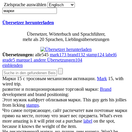
Zielsprache auswählen
Übersetzer herunterladen
Übersetzer, Wörterbuch und Sprachführer,
mehr als 20 Sprachen, Lieblingsübersetzungen
Übersetzungen:
alle
545
mark
173
brand
132
stamp
124
label
6
grade
5
marque
1
andere Übersetzungen
104
einblenden
Марки
15 с тросовым механизмом активации.
Mark
15, with
wired trip.
развитие и позиционирование торговой
марки
:
Brand
development and brand positioning:
Этот мужик кайфует облизывая
марки
.
This guy gets his jollies
from licking
stamps
.
Что самое потрясающее, сайт распечатет вам почтовые
марки
прямо на месте, потому что знает вес предмета.
What's even
more amazing is it will print out a purchase
label
on the spot,
because it knows the weight of the item.
Не лекарственной
марки
, но лучше, чем ничего.
Won't be