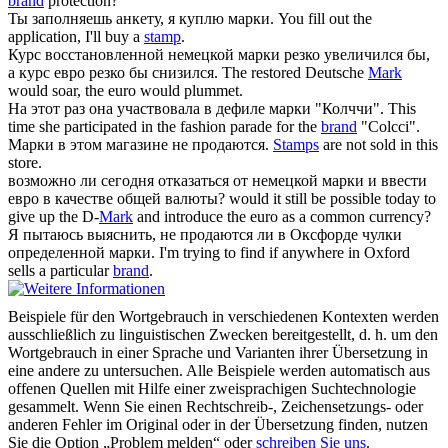
brand
protection?
Ты заполняешь анкету, я куплю
марки
.
You fill out the
application, I'll buy a
stamp
.
Курс восстановленной немецкой
марки
резко увеличился бы,
а курс евро резко бы снизился.
The restored Deutsche
Mark
would soar, the euro would plummet.
На этот раз она участвовала в дефиле
марки
"Колччи".
This
time she participated in the fashion parade for the
brand
"Colcci".
Марки
в этом магазине не продаются.
Stamps
are not sold in this
store.
возможно ли сегодня отказаться от немецкой
марки
и ввести
евро в качестве общей валюты?
would it still be possible today to
give up the D-
Mark
and introduce the euro as a common currency?
Я пытаюсь выяснить, не продаются ли в Оксфорде чулки
определенной
марки
.
I'm trying to find if anywhere in Oxford
sells a particular
brand
.
Beispiele für den Wortgebrauch in verschiedenen Kontexten werden
ausschließlich zu linguistischen Zwecken bereitgestellt, d. h. um den
Wortgebrauch in einer Sprache und Varianten ihrer Übersetzung in
eine andere zu untersuchen. Alle Beispiele werden automatisch aus
offenen Quellen mit Hilfe einer zweisprachigen Suchtechnologie
gesammelt. Wenn Sie einen Rechtschreib-, Zeichensetzungs- oder
anderen Fehler im Original oder in der Übersetzung finden, nutzen
Sie die Option „Problem melden“ oder
schreiben Sie uns
.