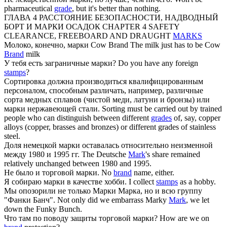
pharmaceutical
grade
, but it's better than nothing.
ГЛАВА 4 РАССТОЯНИЕ БЕЗОПАСНОСТИ, НАДВОДНЫЙ
БОРТ И
МАРКИ
ОСАДОК
CHAPTER 4 SAFETY
CLEARANCE, FREEBOARD AND DRAUGHT
MARKS
Молоко, конечно,
марки
Cow Brand
The milk just has to be Cow
Brand
milk
У тебя есть заграничные
марки
?
Do you have any foreign
stamps
?
Сортировка должна производиться квалифицированным
персоналом, способным различать, например, различные
сорта медных сплавов (чистой меди, латуни и бронзы) или
марки
нержавеющей стали.
Sorting must be carried out by trained
people who can distinguish between different
grades
of, say, copper
alloys (copper, brasses and bronzes) or different grades of stainless
steel.
Доля немецкой
марки
оставалась относительно неизменной
между 1980 и 1995 гг.
The Deutsche
Mark
's share remained
relatively unchanged between 1980 and 1995.
Не было и торговой
марки
.
No
brand
name, either.
Я собираю
марки
в качестве хобби.
I collect
stamps
as a hobby.
Мы опозорили не только
Марки
Марка, но и всю группу
"Фанки Банч".
Not only did we embarrass Marky
Mark
, we let
down the Funky Bunch.
Что там по поводу защиты торговой
марки
?
How are we on