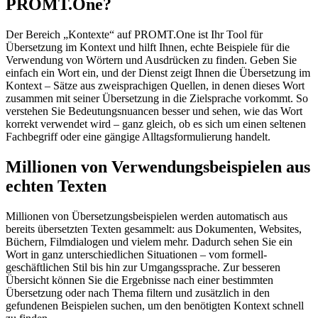
PROMT.One?
Der Bereich „Kontexte“ auf PROMT.One ist Ihr Tool für
Übersetzung im Kontext und hilft Ihnen, echte Beispiele für die
Verwendung von Wörtern und Ausdrücken zu finden. Geben Sie
einfach ein Wort ein, und der Dienst zeigt Ihnen die Übersetzung im
Kontext – Sätze aus zweisprachigen Quellen, in denen dieses Wort
zusammen mit seiner Übersetzung in die Zielsprache vorkommt. So
verstehen Sie Bedeutungsnuancen besser und sehen, wie das Wort
korrekt verwendet wird – ganz gleich, ob es sich um einen seltenen
Fachbegriff oder eine gängige Alltagsformulierung handelt.
Millionen von Verwendungsbeispielen aus
echten Texten
Millionen von Übersetzungsbeispielen werden automatisch aus
bereits übersetzten Texten gesammelt: aus Dokumenten, Websites,
Büchern, Filmdialogen und vielem mehr. Dadurch sehen Sie ein
Wort in ganz unterschiedlichen Situationen – vom formell-
geschäftlichen Stil bis hin zur Umgangssprache. Zur besseren
Übersicht können Sie die Ergebnisse nach einer bestimmten
Übersetzung oder nach Thema filtern und zusätzlich in den
gefundenen Beispielen suchen, um den benötigten Kontext schnell