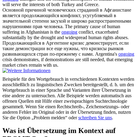
will serve the interests of both Turkey and Greece.
Основной причиной человеческих страданий в Афганистане
является
продолжающийся
конфликт, усугубляемый в
значительной степени засухой и широко распространенными
нарушениями прав человека.
The primary cause of human
suffering in Afghanistan is the
ongoing
conflict, exacerbated
substantially by the drought and widespread human rights abuses.
Продолжающийся
в Аргентине кризис демонстрирует, если
такие демонстрации все еще нужны, что кризисы рынков
развивающихся стран по-прежнему с нами.
Argentina's
ongoing
crisis demonstrates, if demonstrations are still needed, that emerging
market crises remain with us.
Beispiele für den Wortgebrauch in verschiedenen Kontexten werden
ausschließlich zu linguistischen Zwecken bereitgestellt, d. h. um den
Wortgebrauch in einer Sprache und Varianten ihrer Übersetzung in
eine andere zu untersuchen. Alle Beispiele werden automatisch aus
offenen Quellen mit Hilfe einer zweisprachigen Suchtechnologie
gesammelt. Wenn Sie einen Rechtschreib-, Zeichensetzungs- oder
anderen Fehler im Original oder in der Übersetzung finden, nutzen
Sie die Option „Problem melden“ oder
schreiben Sie uns
.
Was ist Übersetzung im Kontext auf