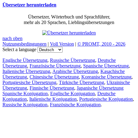
Übersetzer herunterladen
Übersetzer, Wörterbuch und Sprachführer,
mehr als 20 Sprachen, Lieblingsübersetzungen
nach oben
Nutzungsbedingungen
|
Voll Version
|
© PROMT, 2010 - 2026
Select a language
Englische Übersetzung
,
Russische Übersetzung
,
Deutsche
Übersetzung
,
Französische Übersetzung
,
Spanische Übersetzung
,
Italienische Übersetzung
,
Arabische Übersetzung
,
Kasachische
Übersetzung
,
Chinesische Übersetzung
,
Koreanische Übersetzung
,
Portugiesische Übersetzung
,
Türkische Übersetzung
,
Ukrainische
Übersetzung
,
Finnische Übersetzung
,
Japanische Übersetzung
Spanische Konjugation
,
Englische Konjugation
,
Deutsche
Konjugation
,
Italienische Konjugation
,
Portugiesische Konjugation
,
Russische Konjugation
,
Französische Konjugation
.
Funktionen
Textübersetzung
Kontextbeispiele