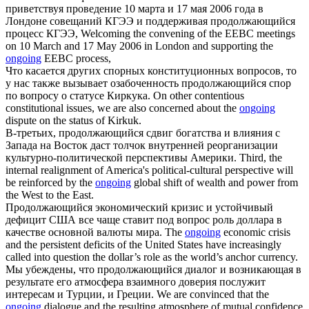
приветствуя проведение 10 марта и 17 мая 2006 года в
Лондоне совещаний КГЭЭ и поддерживая
продолжающийся
процесс КГЭЭ,
Welcoming the convening of the EEBC meetings
on 10 March and 17 May 2006 in London and supporting the
ongoing
EEBC process,
Что касается других спорных конституционных вопросов, то
у нас также вызывает озабоченность
продолжающийся
спор
по вопросу о статусе Киркука.
On other contentious
constitutional issues, we are also concerned about the
ongoing
dispute on the status of Kirkuk.
В-третьих,
продолжающийся
сдвиг богатства и влияния с
Запада на Восток даст толчок внутренней реорганизации
культурно-политической перспективы Америки.
Third, the
internal realignment of America's political-cultural perspective will
be reinforced by the
ongoing
global shift of wealth and power from
the West to the East.
Продолжающийся
экономический кризис и устойчивый
дефицит США все чаще ставит под вопрос роль доллара в
качестве основной валюты мира.
The
ongoing
economic crisis
and the persistent deficits of the United States have increasingly
called into question the dollar’s role as the world’s anchor currency.
Мы убеждены, что
продолжающийся
диалог и возникающая в
результате его атмосфера взаимного доверия послужит
интересам и Турции, и Греции.
We are convinced that the
ongoing
dialogue and the resulting atmosphere of mutual confidence