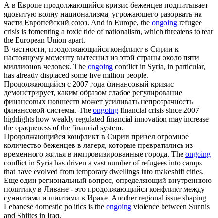
А в Европе
продолжающийся
кризис беженцев подпитывает
ядовитую волну национализма, угрожающего разорвать на
части Европейский союз.
And in Europe, the
ongoing
refugee
crisis is fomenting a toxic tide of nationalism, which threatens to tear
the European Union apart.
В частности,
продолжающийся
конфликт в Сирии к
настоящему моменту вытеснил из этой страны около пяти
миллионов человек.
The
ongoing
conflict in Syria, in particular,
has already displaced some five million people.
Продолжающийся
с 2007 года финансовый кризис
демонстрирует, каким образом слабое регулирование
финансовых новшеств может усиливать непрозрачность
финансовой системы.
The
ongoing
financial crisis since 2007
highlights how weakly regulated financial innovation may increase
the opaqueness of the financial system.
Продолжающийся
конфликт в Сирии привел огромное
количество беженцев в лагеря, которые превратились из
временного жилья в импровизированные города.
The
ongoing
conflict in Syria has driven a vast number of refugees into camps
that have evolved from temporary dwellings into makeshift cities.
Еще один региональный вопрос, определяющий внутреннюю
политику в Ливане - это
продолжающийся
конфликт между
суннитами и шиитами в Ираке.
Another regional issue shaping
Lebanese domestic politics is the
ongoing
violence between Sunnis
and Shiites in Iraq.