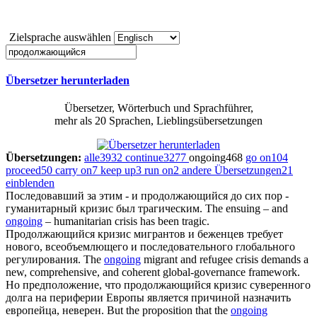
Zielsprache auswählen
Übersetzer herunterladen
Übersetzer, Wörterbuch und Sprachführer,
mehr als 20 Sprachen, Lieblingsübersetzungen
Übersetzungen:
alle
3932
continue
3277
ongoing
468
go on
104
proceed
50
carry on
7
keep up
3
run on
2
andere Übersetzungen
21
einblenden
Последовавший за этим - и
продолжающийся
до сих пор -
гуманитарный кризис был трагическим.
The ensuing – and
ongoing
– humanitarian crisis has been tragic.
Продолжающийся
кризис мигрантов и беженцев требует
нового, всеобъемлющего и последовательного глобального
регулирования.
The
ongoing
migrant and refugee crisis demands a
new, comprehensive, and coherent global-governance framework.
Но предположение, что
продолжающийся
кризис суверенного
долга на периферии Европы является причиной назначить
европейца, неверен.
But the proposition that the
ongoing