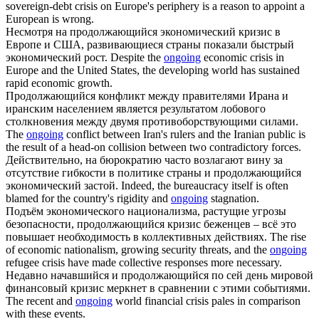
sovereign-debt crisis on Europe's periphery is a reason to appoint a
European is wrong.
Несмотря на
продолжающийся
экономический кризис в
Европе и США, развивающиеся страны показали быстрый
экономический рост.
Despite the
ongoing
economic crisis in
Europe and the United States, the developing world has sustained
rapid economic growth.
Продолжающийся
конфликт между правителями Ирана и
иранским населением является результатом лобового
столкновения между двумя противоборствующими силами.
The
ongoing
conflict between Iran's rulers and the Iranian public is
the result of a head-on collision between two contradictory forces.
Действительно, на бюрократию часто возлагают вину за
отсутствие гибкости в политике страны и
продолжающийся
экономический застой.
Indeed, the bureaucracy itself is often
blamed for the country's rigidity and
ongoing
stagnation.
Подъём экономического национализма, растущие угрозы
безопасности,
продолжающийся
кризис беженцев – всё это
повышает необходимость в коллективных действиях.
The rise
of economic nationalism, growing security threats, and the
ongoing
refugee crisis have made collective responses more necessary.
Недавно начавшийся и
продолжающийся
по сей день мировой
финансовый кризис меркнет в сравнении с этими событиями.
The recent and
ongoing
world financial crisis pales in comparison
with these events.