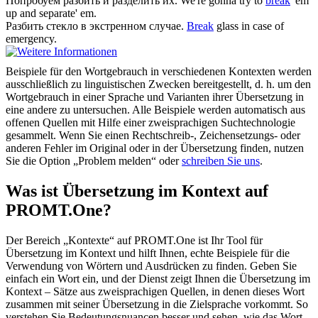
Попробуем
разбить
и разделить их.
We're gonna try to
break
'em
up and separate' em.
Разбить
стекло в экстренном случае.
Break
glass in case of
emergency.
Beispiele für den Wortgebrauch in verschiedenen Kontexten werden
ausschließlich zu linguistischen Zwecken bereitgestellt, d. h. um den
Wortgebrauch in einer Sprache und Varianten ihrer Übersetzung in
eine andere zu untersuchen. Alle Beispiele werden automatisch aus
offenen Quellen mit Hilfe einer zweisprachigen Suchtechnologie
gesammelt. Wenn Sie einen Rechtschreib-, Zeichensetzungs- oder
anderen Fehler im Original oder in der Übersetzung finden, nutzen
Sie die Option „Problem melden“ oder
schreiben Sie uns
.
Was ist Übersetzung im Kontext auf
PROMT.One?
Der Bereich „Kontexte“ auf PROMT.One ist Ihr Tool für
Übersetzung im Kontext und hilft Ihnen, echte Beispiele für die
Verwendung von Wörtern und Ausdrücken zu finden. Geben Sie
einfach ein Wort ein, und der Dienst zeigt Ihnen die Übersetzung im
Kontext – Sätze aus zweisprachigen Quellen, in denen dieses Wort
zusammen mit seiner Übersetzung in die Zielsprache vorkommt. So
verstehen Sie Bedeutungsnuancen besser und sehen, wie das Wort