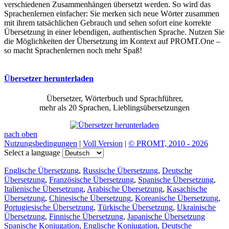
verschiedenen Zusammenhängen übersetzt werden. So wird das
Sprachenlernen einfacher: Sie merken sich neue Wörter zusammen
mit ihrem tatsächlichen Gebrauch und sehen sofort eine korrekte
Übersetzung in einer lebendigen, authentischen Sprache. Nutzen Sie
die Möglichkeiten der Übersetzung im Kontext auf PROMT.One –
so macht Sprachenlernen noch mehr Spaß!
Übersetzer herunterladen
Übersetzer, Wörterbuch und Sprachführer,
mehr als 20 Sprachen, Lieblingsübersetzungen
nach oben
Nutzungsbedingungen
|
Voll Version
|
© PROMT, 2010 - 2026
Select a language
Englische Übersetzung
,
Russische Übersetzung
,
Deutsche
Übersetzung
,
Französische Übersetzung
,
Spanische Übersetzung
,
Italienische Übersetzung
,
Arabische Übersetzung
,
Kasachische
Übersetzung
,
Chinesische Übersetzung
,
Koreanische Übersetzung
,
Portugiesische Übersetzung
,
Türkische Übersetzung
,
Ukrainische
Übersetzung
,
Finnische Übersetzung
,
Japanische Übersetzung
Spanische Konjugation
,
Englische Konjugation
,
Deutsche