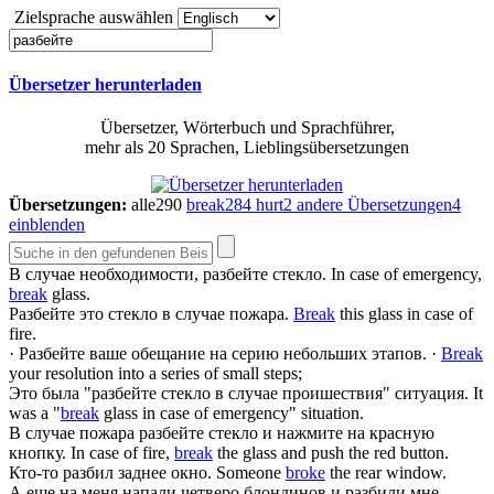
Zielsprache auswählen
Übersetzer herunterladen
Übersetzer, Wörterbuch und Sprachführer,
mehr als 20 Sprachen, Lieblingsübersetzungen
Übersetzungen:
alle
290
break
284
hurt
2
andere Übersetzungen
4
einblenden
В случае необходимости,
разбейте
стекло.
In case of emergency,
break
glass.
Разбейте
это стекло в случае пожара.
Break
this glass in case of
fire.
·
Разбейте
ваше обещание на серию небольших этапов.
·
Break
your resolution into a series of small steps;
Это была "
разбейте
стекло в случае проишествия" ситуация.
It
was a "
break
glass in case of emergency" situation.
В случае пожара
разбейте
стекло и нажмите на красную
кнопку.
In case of fire,
break
the glass and push the red button.
Кто-то
разбил
заднее окно.
Someone
broke
the rear window.
А еще на меня напали четверо блондинов и
разбили
мне