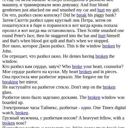
машину, и травмировали мою девушку.
And four blond
gentlemen just attacked me and smashed my car and
hurt
my girl.
Он что,
разбил
свою копилку?
Did he
break
his piggy bank?
Затем Скотти
разбил
один круглый лик Петра, затем он
пошатнулся в в баре и поранился и вот когда кровь попала
пролил и вот когда мы остановились.
Then Scottie smashed one
round Peter's face, then he staggered into the bar and
hurt
himself
and that's when blood got spilt and that's when we stopped.
Вот окно, которое Джон
разбил
.
This is the window
broken
by
John.
Он отрицает, что
разбил
окно.
He denies having
broken
the
window.
Кто
разбил
вам сердце, завуч?
Who
broke
your heart, counselor?
Мое сердце
разбито
на куски.
My heart
broken
and in pieces.
Она простила мне
разбитое
зеркало.
She forgave me for
breaking
her mirror.
Не наступайте на
разбитое
стекло.
Don't step on the
broken
glass.
Разбитое
окно было заделано досками.
The
broken
window was
boarded up.
Электронные часы Таймекс,
разбитые
- одни.
One Timex digital
watch,
broken
.
Грузный мужчина, с
разбитым
носом?
A heavyset fellow, with a
broken
nose?