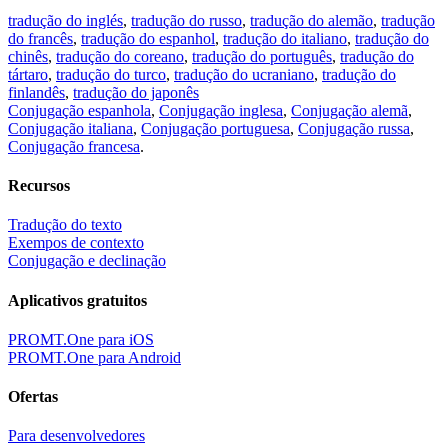
tradução do inglés
,
tradução do russo
,
tradução do alemão
,
tradução
do francês
,
tradução do espanhol
,
tradução do italiano
,
tradução do
chinês
,
tradução do coreano
,
tradução do português
,
tradução do
tártaro
,
tradução do turco
,
tradução do ucraniano
,
tradução do
finlandês
,
tradução do japonês
Conjugação espanhola
,
Conjugação inglesa
,
Conjugação alemã
,
Conjugação italiana
,
Conjugação portuguesa
,
Conjugação russa
,
Conjugação francesa
.
Recursos
Tradução do texto
Exempos de contexto
Conjugação e declinação
Aplicativos gratuitos
PROMT.One para iOS
PROMT.One para Android
Ofertas
Para desenvolvedores