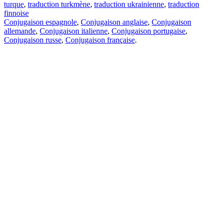
turque
,
traduction turkmène
,
traduction ukrainienne
,
traduction
finnoise
Conjugaison espagnole
,
Conjugaison anglaise
,
Conjugaison
allemande
,
Conjugaison italienne
,
Conjugaison portugaise
,
Conjugaison russe
,
Conjugaison française
.
Caractéristiques
Traduction de texte
Exemples de contexte
Conjugaison et déclinaison
Applications gratuites
PROMT.One pour iOS
PROMT.One pour Android
Offres
Pour les développeurs
Copier
Copier la traduction