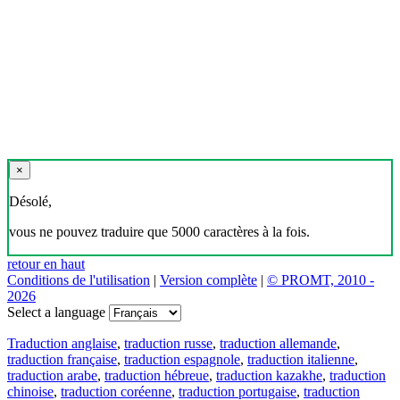
×
Désolé,
vous ne pouvez traduire que 5000 caractères à la fois.
retour en haut
Conditions de l'utilisation
|
Version complète
|
© PROMT, 2010 -
2026
Select a language
Traduction anglaise
,
traduction russe
,
traduction allemande
,
traduction française
,
traduction espagnole
,
traduction italienne
,
traduction arabe
,
traduction hébreue
,
traduction kazakhe
,
traduction
chinoise
,
traduction coréenne
,
traduction portugaise
,
traduction