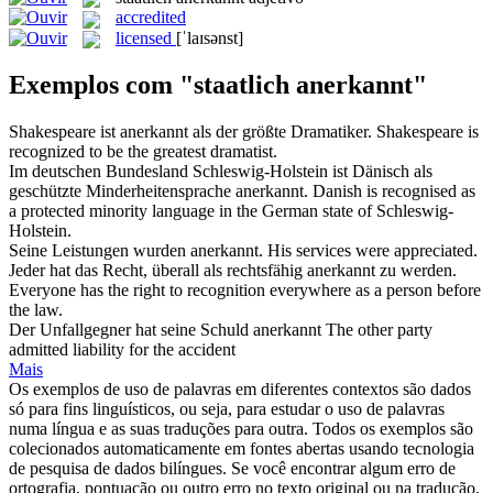
accredited
licensed
[ˈlaɪsənst]
Exemplos com "staatlich anerkannt"
Shakespeare ist
anerkannt
als der größte Dramatiker.
Shakespeare is
recognized
to be the greatest dramatist.
Im deutschen Bundesland Schleswig-Holstein ist Dänisch als
geschützte Minderheitensprache
anerkannt
.
Danish is
recognised
as
a protected minority language in the German state of Schleswig-
Holstein.
Seine Leistungen wurden
anerkannt
.
His services were appreciated.
Jeder hat das Recht, überall als rechtsfähig
anerkannt
zu werden.
Everyone has the right to recognition everywhere as a person before
the law.
Der Unfallgegner hat seine Schuld
anerkannt
The other party
admitted liability for the accident
Mais
Os exemplos de uso de palavras em diferentes contextos são dados
só para fins linguísticos, ou seja, para estudar o uso de palavras
numa língua e as suas traduções para outra. Todos os exemplos são
colecionados automaticamente em fontes abertas usando tecnologia
de pesquisa de dados bilíngues. Se você encontrar algum erro de
ortografia, pontuação ou outro erro no texto original ou na tradução,