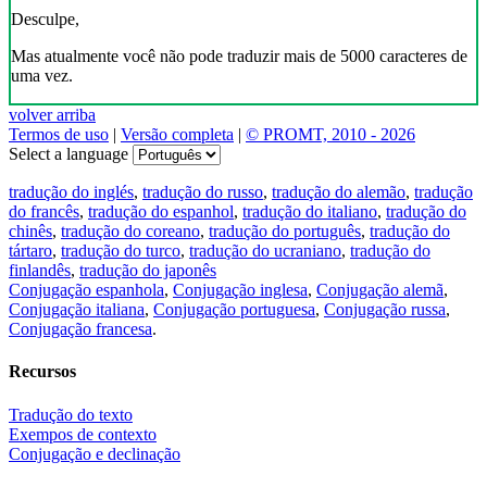
Desculpe,
Mas atualmente você não pode traduzir mais de 5000 caracteres de
uma vez.
volver arriba
Termos de uso
|
Versão completa
|
© PROMT, 2010 - 2026
Select a language
tradução do inglés
,
tradução do russo
,
tradução do alemão
,
tradução
do francês
,
tradução do espanhol
,
tradução do italiano
,
tradução do
chinês
,
tradução do coreano
,
tradução do português
,
tradução do
tártaro
,
tradução do turco
,
tradução do ucraniano
,
tradução do
finlandês
,
tradução do japonês
Conjugação espanhola
,
Conjugação inglesa
,
Conjugação alemã
,
Conjugação italiana
,
Conjugação portuguesa
,
Conjugação russa
,
Conjugação francesa
.
Recursos
Tradução do texto
Exempos de contexto
Conjugação e declinação